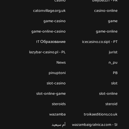
casino
billybets.fr - FR
catonvillage.org.uk
casino-online
game-casino
game
game-online-casino
game-online
IT Образование
icecasino.co.sipt - PT
lazybar-casino.pl - PL
jurist
News
n_pu
pinuptoni
PB
slot-casino
slot
slot-online-game
slot-online
steroids
steroid
wazamba
troikaeditions.co.uk
wazambaigralnica.com - SI
أم سيعيد