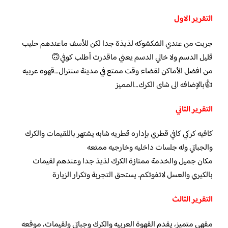
التقرير الاول
جربت من عندي الشكشوكه لذيذة جدا لكن للأسف ماعندهم حليب
قليل الدسم ولا خالي الدسم يعني ماقدرت أطلب كوفي🙃
من افضل الأماكن لقضاء وقت ممتع في مدينة سنترال…قهوه عربيه
👍بالإضافه الى شاى الكرك…المميز
التقرير الثاني
كافيه كركي كافي قطري بإداره قطريه شابه يشتهر باللقيمات والكرك
والجباتي وله جلسات داخليه وخارجيه ممتعه
مكان جميل والخدمة ممتازة الكرك لذيذ جدا وعندهم لقيمات
بالكيري والعسل لاتفوتكم.. يستحق التجربة وتكرار الزيارة
التقرير الثالث
مقهى متميز، يقدم القهوة العربيه والكرك وجباتي ولقيمات، موقعه