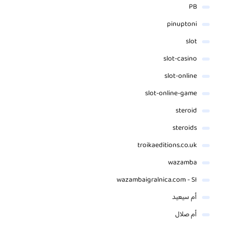
PB
pinuptoni
slot
slot-casino
slot-online
slot-online-game
steroid
steroids
troikaeditions.co.uk
wazamba
wazambaigralnica.com - SI
أم سيعيد
أم صلال