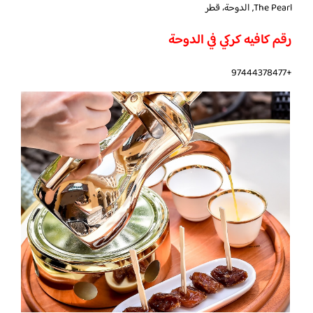
The Pearl, الدوحة، قطر
رقم كافيه كركي في الدوحة
+97444378477