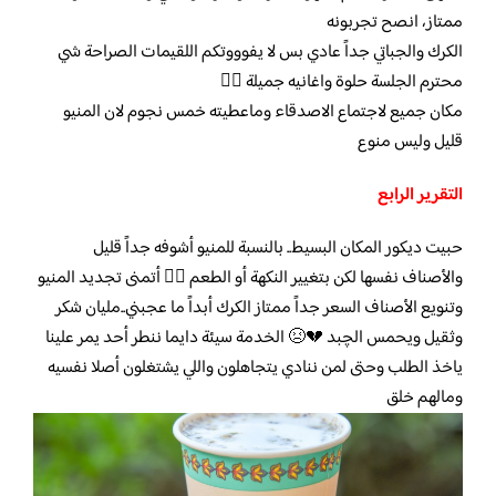
ممتاز، انصح تجربونه
الكرك والجباتي جداً عادي بس لا يفوووتكم اللقيمات الصراحة شي
محترم الجلسة حلوة واغانيه جميلة 👍🏻
مكان جميع لاجتماع الاصدقاء وماعطيته خمس نجوم لان المنيو
قليل وليس منوع
التقرير الرابع
حبيت ديكور المكان البسيط.. بالنسبة للمنيو أشوفه جداً قليل
والأصناف نفسها لكن بتغيير النكهة أو الطعم 👎🏻 أتمنى تجديد المنيو
وتنويع الأصناف السعر جداً ممتاز الكرك أبداً ما عجبني..مليان شكر
وثقيل ويحمس الچبد 💔😣 الخدمة سيئة دايما ننطر أحد يمر علينا
ياخذ الطلب وحتى لمن ننادي يتجاهلون واللي يشتغلون أصلا نفسيه
ومالهم خلق