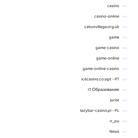
casino
casino-online
catonvillage.org.uk
game
game-casino
game-online
game-online-casino
icecasino.co.sipt - PT
IT Образование
jurist
lazybar-casino.pl - PL
n_pu
News