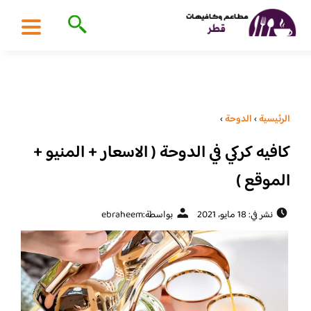
الرئيسية
›
الدوحة
›
كافيه كركي في الدوحة ( الاسعار + المنيو +
الموقع )
نشر في: 18 مايو، 2021
بواسطة:
ebraheem