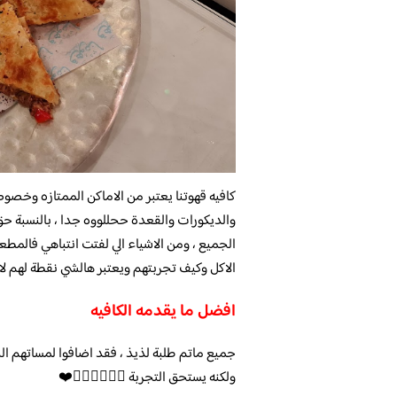
كافيه قهوتنا يعتبر من الاماكن الممتازه وخصو
والديكورات والقعدة ححللووه جدا ، بالنسبة حق
الجميع ، ومن الاشياء الي لفتت انتباهي فالمطعم
الاكل وكيف تجربتهم ويعتبر هالشي نقطة لهم لا
افضل ما يقدمه الكافيه
جميع ماتم طلبة لذيذ ، فقد اضافوا لمساتهم ا
ولكنه يستحق التجربة 👍🏼👍🏼👍🏼❤️