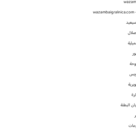
waza
wazambaigralnica.com -
سيعيد
صلال
يلية
ور
وحة
ويس
يرية
رة
ان البطنة
عات