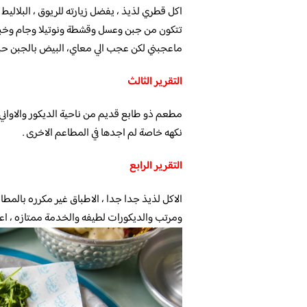
اكل قطري لذيذ ، يفضل زيارته للريوق ، البلالي
تتكون من جبن وعسل وقشطة ونوتيلا وجام وخبز ا
ماعجبني لكن عجب الي معاي، البيض بالجبن حبيت
التقرير الثالث
مطعم ذو طابع قديم من ناحية الديكور والاواني
نكهه خاصة لم اجدها في المطاعم الاخرى .
التقرير الرابع
الاكل لذيذ جدا جدا ، الاطباق غير مكرره بالمط
ومرتب والديكورات لطيفه والخدمة ممتازه ، اعتبره من 