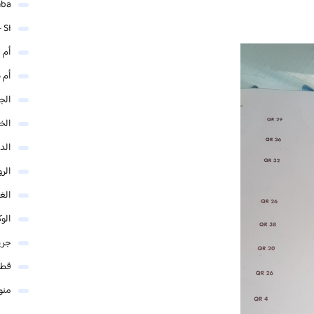
mba
 SI
أم 
أم 
الجم
الخ
الد
الر
الغو
الوك
جري
قطر
منو