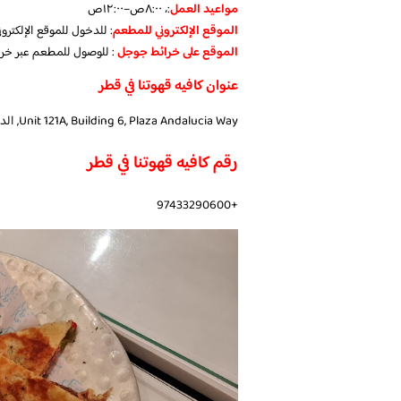
مواعيد العمل
:، ٨:٠٠ص–١٢:٠٠ص
الموقع الإلكتروني للمطعم
: للدخول للموقع الإلكتر
الموقع على خرائط جوجل
: للوصول للمطعم عبر خ
عنوان كافيه قهوتنا في قطر
Unit 121A, Building 6, Plaza Andalucia Way, الدوحة، قطر
رقم كافيه قهوتنا في قطر
+97433290600