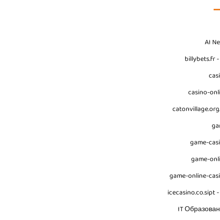
AI N
billybets.fr 
cas
casino-onl
catonvillage.org
ga
game-cas
game-onl
game-online-cas
icecasino.co.sipt -
IT Образова