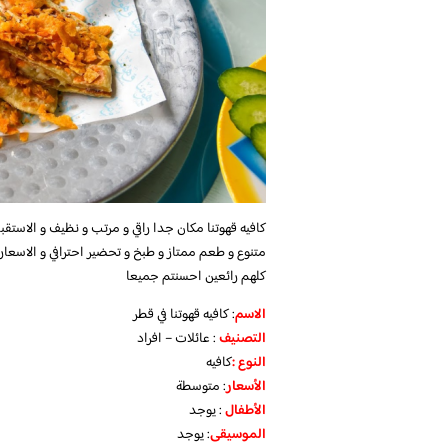
كافيه قهوتنا مكان جدا راقي و مرتب و نظيف و الاستق
متنوع و طعم ممتاز و طبخ و تحضير احترافي و الاسعار
كلهم رائعين احسنتم جميعا
الاسم
: كافيه قهوتنا في قطر
التصنيف
: عائلات – افراد
النوع :
كافيه
الأسعار
:
متوسطة
الأطفال
:
يوجد
الموسيقى
:
يوجد