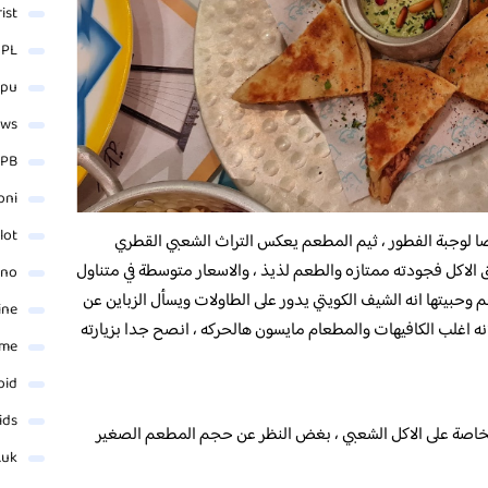
rist
 PL
_pu
ews
PB
oni
lot
صا لوجبة الفطور ، ثيم المطعم يعكس التراث الشعبي القطري
 الاكل فجودته ممتازه والطعم لذيذ ، والاسعار متوسطة في متناول
ino
 وحبيتها انه الشيف الكويتي يدور على الطاولات ويسأل الزباين عن
ine
نه اغلب الكافيهات والمطعام مايسون هالحركه ، انصح جدا بزيارته
ame
oid
ids
لخاصة على الاكل الشعبي ، بغض النظر عن حجم المطعم الصغير
.uk