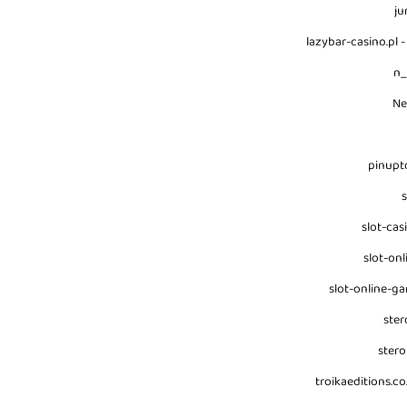
ju
lazybar-casino.pl -
n
N
pinupt
s
slot-cas
slot-onl
slot-online-g
ster
stero
troikaeditions.co