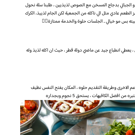
ط و الجباتي بدجاج المسخن مع الصوص لذيذيين ، طلبنا سلة نحول
لطعم عادي مثل الي ناكله من الجمعية لكن الجام لذييذ، الكرك
ه بس مو خيالي .. الجلسات حلوة والخدمة ممتازة👍🏼
 ، يعطي انطباع جيد عن ماضي دولة قطر ، حيث ان اكله لذيذ وله
اعم الاخرى وطريقة التقديم حلوه ، المكان يفتح النفس نظيف
افضل الكافيهات ، يستحق 5 نجوم وبجداره