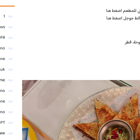
وني للمطعم
اضغط هنا
1
رائط جوجل
اضغط هنا
ews
- FR
ino
ine
.uk
me
ino
ine
ino
 PT
ние