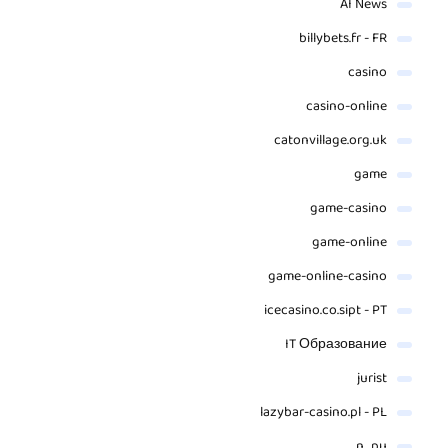
AI News
billybets.fr - FR
casino
casino-online
catonvillage.org.uk
game
game-casino
game-online
game-online-casino
icecasino.co.sipt - PT
IT Образование
jurist
lazybar-casino.pl - PL
n_pu