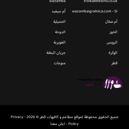
wazamba
troikaeditions.co.uk
wazambaigralnica.com - SI
أم سيعيد
أم صلال
الجميلية
الخور
الدوحة
الرويس
الغويرية
الوكرة
جريان البطنة
قطر
منوعات
جميع الحقوق محفوظة لموقع مطاعم و كافيهات قطر © 2026 -
Privacy
Policy
-
اعلن معنا