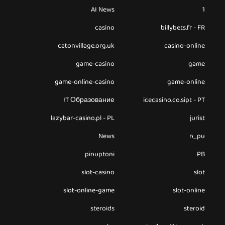
AI News
1
casino
billybets.fr - FR
catonvillage.org.uk
casino-online
game-casino
game
game-online-casino
game-online
IT Образование
icecasino.co.sipt - PT
lazybar-casino.pl - PL
jurist
News
n_pu
pinuptoni
PB
slot-casino
slot
slot-online-game
slot-online
steroids
steroid