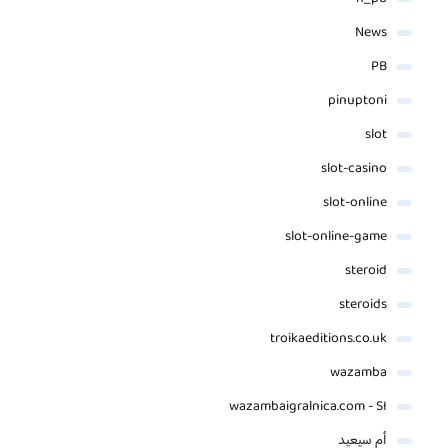
News
PB
pinuptoni
slot
slot-casino
slot-online
slot-online-game
steroid
steroids
troikaeditions.co.uk
wazamba
wazambaigralnica.com - SI
أم سيعيد