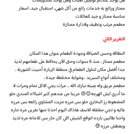
هل يوجد عندكم توصيل طلبات وهل يوجد سندويشات
ممتاز ورائع به خدمات رائع من أكل شهي، استقبال جيد، اسعار
مناسبة ممتاز و جيد للعائلات
مطعم مرتب ونظيف ولادارة ممتازة
التقرير الثاني
النظافة وحسن الضيافة وجودة الطعام عنوان هذا المكان
مطعم ممتاز ، منذ 6 سنوات وحتى الآن يحافظ على طعامهم لذيذ
جدا أفضل مكان لتناول الطعام في منطقة الزبارة أحببت الشوربة ،
ومختلف أنواع السبريد ، وشواية مختلطة جيدة ،
مطعم عريق وله صِيته تبارك الله … مرات يجي الاكل تمام ومرات لا
ما أدري ايش الهرجه😊😢 جرينا من عندهم كثير اشياااء المندي حلو
المضغوط رز البخاري حلو بس مرره مزيت المشاوي رائعه بس مرره
غاليه و تجي مفلفله للاسف هاذاك اليوم اخذنا منها نفرين مره حاره
واحنا طالبين بارده اتوقع الشيش اللي كان حار بس للامانه مره لذيذ
ويعطش مرره 🤑