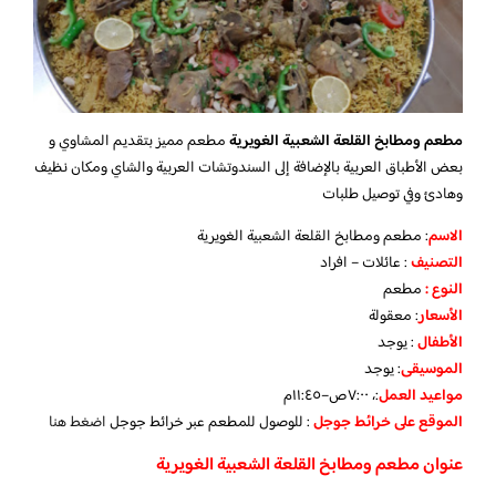
مطعم ومطابخ القلعة الشعبية الغويرية
مطعم مميز بتقديم المشاوي و
بعض الأطباق العربية بالإضافة إلى السندوتشات العربية والشاي ومكان نظيف
وهادئ وفي توصيل طلبات
الاسم
: مطعم ومطابخ القلعة الشعبية الغويرية
التصنيف
: عائلات – افراد
النوع :
مطعم
الأسعار
:
معقولة
الأطفال
:
يوجد
الموسيقى
:
يوجد
مواعيد العمل
:، ٧:٠٠ص–١١:٤٥م
الموقع على خرائط جوجل
: للوصول للمطعم عبر خرائط جوجل
اضغط هنا
عنوان مطعم ومطابخ القلعة الشعبية الغويرية