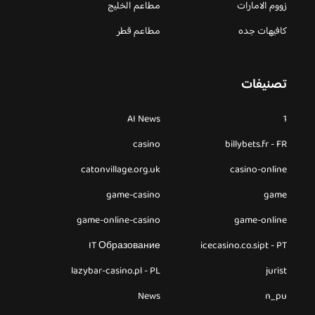
زووم الامارات
مطاعم الخليج
كافيهات جده
مطاعم قطر
تصنيفات
AI News
1
casino
billybets.fr - FR
catonvillage.org.uk
casino-online
game-casino
game
game-online-casino
game-online
IT Образование
icecasino.co.sipt - PT
lazybar-casino.pl - PL
jurist
News
n_pu