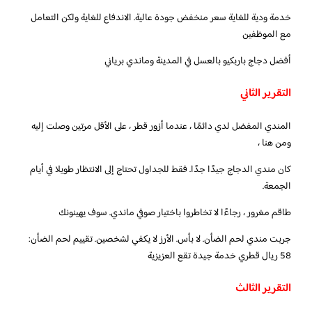
خدمة ودية للغاية سعر منخفض جودة عالية. الاندفاع للغاية ولكن التعامل
مع الموظفين
أفضل دجاج باربكيو بالعسل في المدينة وماندي برياني
التقرير الثاني
المندي المفضل لدي دائمًا ، عندما أزور قطر ، على الأقل مرتين وصلت إليه
ومن هنا ،
كان مندي الدجاج جيدًا جدًا. فقط للجداول تحتاج إلى الانتظار طويلا في أيام
الجمعة.
طاقم مغرور ، رجاءًا لا تخاطروا باختيار صوفي ماندي. سوف يهينونك
جربت مندي لحم الضأن. لا بأس. الأرز لا يكفي لشخصين. تقييم لحم الضأن:
58 ريال قطري خدمة جيدة تقع العزيزية
التقرير الثالث