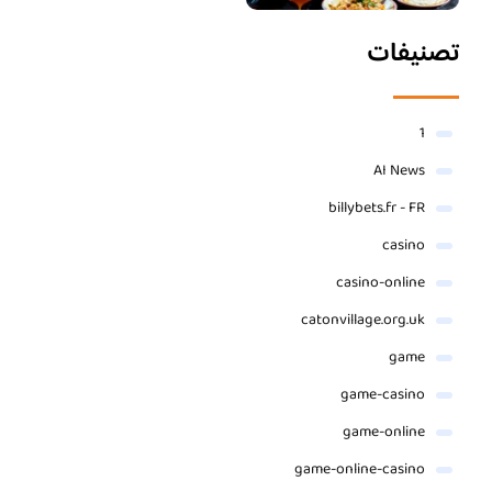
تصنيفات
1
AI News
billybets.fr - FR
casino
casino-online
catonvillage.org.uk
game
game-casino
game-online
game-online-casino