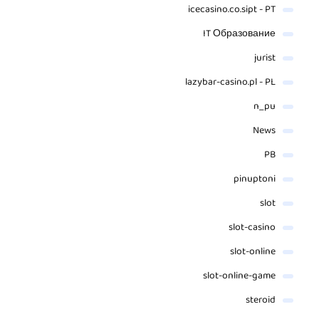
icecasino.co.sipt - PT
IT Образование
jurist
lazybar-casino.pl - PL
n_pu
News
PB
pinuptoni
slot
slot-casino
slot-online
slot-online-game
steroid