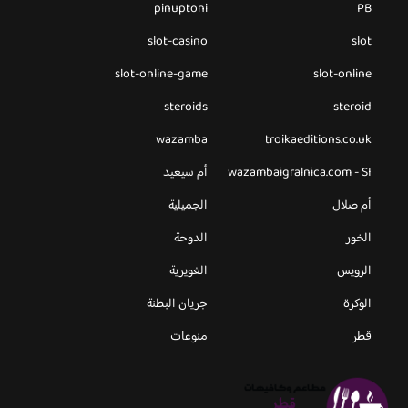
pinuptoni
PB
slot-casino
slot
slot-online-game
slot-online
steroids
steroid
wazamba
troikaeditions.co.uk
wazambaigralnica.com - SI
أم سيعيد
أم صلال
الجميلية
الخور
الدوحة
الرويس
الغويرية
الوكرة
جريان البطنة
قطر
منوعات