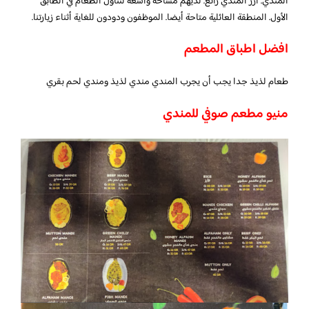
المندي. أرز المندي رائع. لديهم مساحة واسعة لتناول الطعام في الطابق
الأول. المنطقة العائلية متاحة أيضا. الموظفون ودودون للغاية أثناء زيارتنا.
افضل اطباق المطعم
طعام لذيذ جدا يجب أن يجرب المندي مندي لذيذ ومندي لحم بقري
منيو مطعم صوفي للمندي