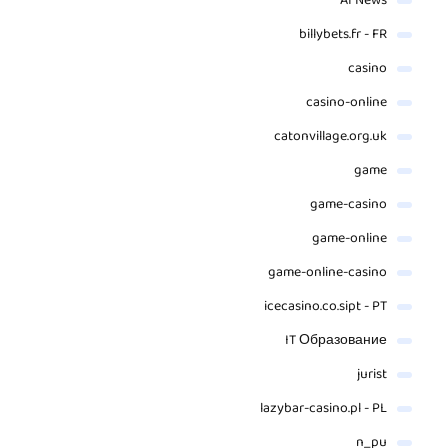
AI News
billybets.fr - FR
casino
casino-online
catonvillage.org.uk
game
game-casino
game-online
game-online-casino
icecasino.co.sipt - PT
IT Образование
jurist
lazybar-casino.pl - PL
n_pu