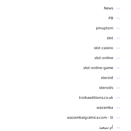
News
PB
pinuptoni
slot
slot-casino
slot-online
slot-online-game
steroid
steroids
troikaeditions.co.uk
wazamba
wazambaigralnica.com - SI
أم سيعيد