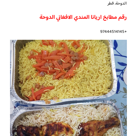
الدوحة، قطر
رقم مطابخ اريانا المندي الافغاني الدوحة
+97444514145