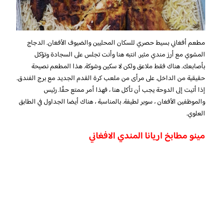
مطعم أفغاني بسيط حصري للسكان المحليين والضيوف الأفغان. الدجاج
المشوي مع أرز مندي مثير. انتبه هنا وأنت تجلس على السجادة وتؤكل
بأصابعك. هناك فقط ملاعق ولكن لا سكين وشوكة. هذا المطعم نصيحة
حقيقية من الداخل. على مرأى من ملعب كرة القدم الجديد مع برج الفندق.
إذا أتيت إلى الدوحة يجب أن تأكل هنا ، فهذا أمر ممتع حقًا. رئيس
والموظفين الأفغان ، سوبر لطيفة. بالمناسبة ، هناك أيضا الجداول في الطابق
العلوي.
مينو مطابخ اريانا المندي الافغاني