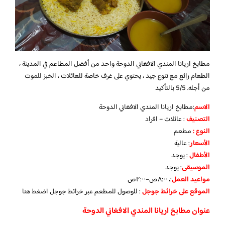
مطابخ اريانا المندي الافغاني الدوحة واحد من أفضل المطاعم في المدينة ،
الطعام رائع مع تنوع جيد ، يحتوي على غرف خاصة للعائلات ، الخبز للموت
من أجله. 5/5 بالتأكيد
الاسم
:مطابخ اريانا المندي الافغاني الدوحة
التصنيف
: عائلات – افراد
النوع :
مطعم
الأسعار
:
عالية
الأطفال
:
يوجد
الموسيقى
:
يوجد
مواعيد العمل
:، ٨:٠٠ص–٢:٠٠ص
الموقع على خرائط جوجل
: للوصول للمطعم عبر خرائط جوجل
اضغط هنا
عنوان مطابخ اريانا المندي الافغاني الدوحة