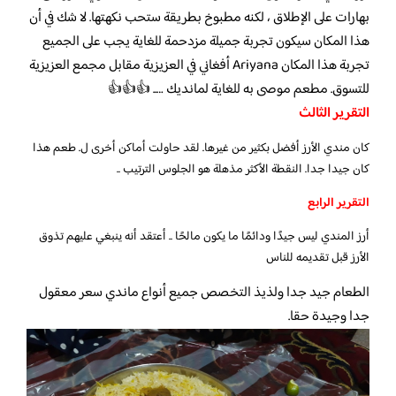
بهارات على الإطلاق ، لكنه مطبوخ بطريقة ستحب نكهتها. لا شك في أن
هذا المكان سيكون تجربة جميلة مزدحمة للغاية يجب على الجميع
تجربة هذا المكان Ariyana أفغاني في العزيزية مقابل مجمع العزيزية
للتسوق. مطعم موصى به للغاية لمانديك ….. 👍👍👍
التقرير الثالث
كان مندي الأرز أفضل بكثير من غيرها. لقد حاولت أماكن أخرى ل. طعم هذا
كان جيدا جدا. النقطة الأكثر مذهلة هو الجلوس الترتيب ..
التقرير الرابع
أرز المندي ليس جيدًا ودائمًا ما يكون مالحًا .. أعتقد أنه ينبغي عليهم تذوق
الأرز قبل تقديمه للناس
الطعام جيد جدا ولذيذ التخصص جميع أنواع ماندي سعر معقول
جدا وجيدة حقا.