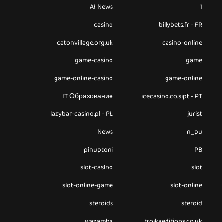
AI News
1
casino
billybets.fr - FR
catonvillage.org.uk
casino-online
game-casino
game
game-online-casino
game-online
IT Образование
icecasino.co.sipt - PT
lazybar-casino.pl - PL
jurist
News
n_pu
pinuptoni
PB
slot-casino
slot
slot-online-game
slot-online
steroids
steroid
wazamba
troikaeditions.co.uk