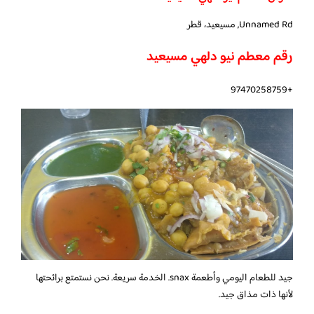
Unnamed Rd, مسيعيد، قطر
رقم معطم نيو دلهي مسيعيد
+97470258759
جيد للطعام اليومي وأطعمة snax. الخدمة سريعة. نحن نستمتع برائحتها
لأنها ذات مذاق جيد.