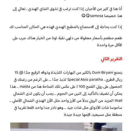
أنا هنا في كثير من الأحيان. إذا كنت ترغب في تذوق الشاي الهندي ، تعالي إلى
هنا. خصيصا samosa😋😋
إذا كنت بحاجة إلى الاستمتاع بالمطبخ الهندي فهذه هي المكان المناسب لك
طعم مطعم بأسعار معقولة من دلهي نقية. لوتا من الخيار هناك. جرب على
الأقل مرة واحدة
التقرير الثاني
يتمتع Dum Biryani بالكثير من البهارات اللذيذة وذوقه الرفيع جدًا @ 15
ريال قطري ، Special Aloo paratha لذيذ جدًا …. على الرغم من رغبتك في
الحصول على روتي القمح 100 ٪ على عكس تلك المتاحة هنا من maida … هذا
يمكن أن تضيف بالتأكيد إلى اثنين من النجوم … يجب أن يكون لدى الشمالي
thali المزيد من الروتي بدلاً من الأرز واحد مثل الأرز الهندي الشمالي الأصلي …
ساموسا شات الأذواق مثل شات جيد … وهو نادر جدا واحد فقط تقريبا في
منطقة مثل مسيعيد. قيّمها جيدة جيدة