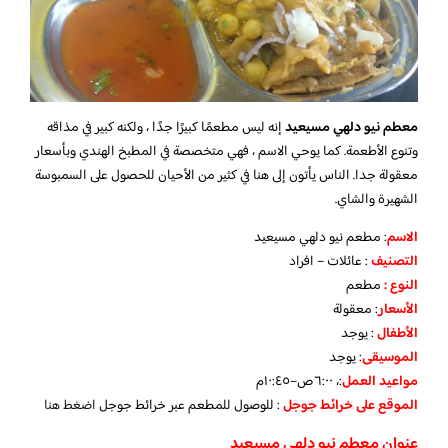
معطم نيو دلهي مسيعيد
إنه ليس مطعمًا كبيرًا جدًا ، ولكنه كبير في مذاقه
وتنوع الأطعمة. كما يوحي الاسم ، فهي متخصصة في المطبخ الهندي وبأسعار
معقولة جدا. الناس يأتون إلى هنا في كثير من الأحيان للحصول على السمبوسة
الشهيرة والشاي.
الاسم
: مطعم نيو دلهي مسيعيد
التصنيف
: عائلات – افراد
النوع :
مطعم
الأسعار
:
معقولة
الأطفال
:
يوجد
الموسيقى
:
يوجد
مواعيد العمل
:، ٦:٠٠ص–١٠:٤٥م
الموقع على خرائط جوجل
: للوصول للمطعم عبر خرائط جوجل
اضغط هنا
عنوان معطم نيو دلهي مسيعيد