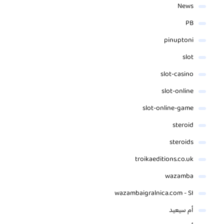
News
PB
pinuptoni
slot
slot-casino
slot-online
slot-online-game
steroid
steroids
troikaeditions.co.uk
wazamba
wazambaigralnica.com - SI
أم سيعيد