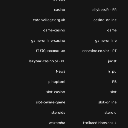
casino
billybets.fr - FR
catonvillage.org.uk
casino-online
game-casino
game
game-online-casino
game-online
IT Образование
icecasino.co.sipt - PT
lazybar-casino.pl - PL
jurist
News
n_pu
pinuptoni
PB
slot-casino
slot
slot-online-game
slot-online
steroids
steroid
wazamba
troikaeditions.co.uk