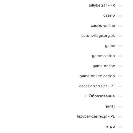
billybets.fr - FR
casino
casino-online
catonvillage.org.uk
game
game-casino
game-online
game-online-casino
icecasino.co.sipt - PT
IT Образование
jurist
lazybar-casino.pl - PL
n_pu