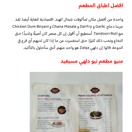
افضل اطباق المطعم
واحدة من أفضل مكان لمأكولات شمال الهند. اقتصادية للغاية أيضا. لقد
جربنا دجاج Garlic و Dal Fry و Chana Masala و Chicken Dum Biryani
مع Tandoori Roti. أستطيع أن أقول إن كل عنصر كان أصيلًا ولذيذًا حتى
النخاع ونحب ذلك كثيرًا. حتى استفسرت عن ما إذا كان لديهم أي فرع في
الدوحة. قالوا إن دلهي Zaiqa هو واحد منهم. أنني سأحاول بالتأكيد.
منيو مطعم نيو دلهي مسيعيد