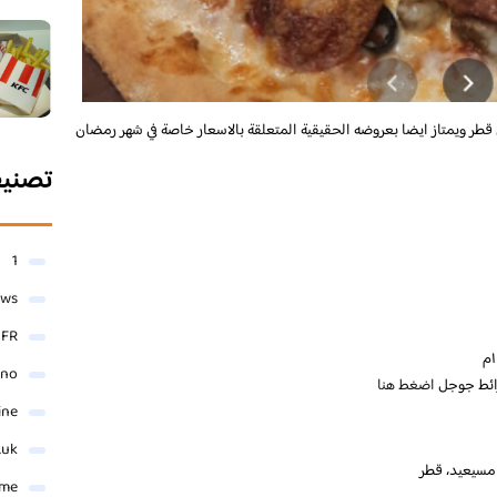
قطر ويمتاز ايضا بعروضه الحقيقية المتعلقة بالاسعار خاصة في شهر رمضان
تصني
1
ews
- FR
ino
رائط جوجل
اضغط هنا
ine
.uk
me