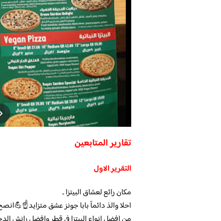
تقارير المتابعين
التقرير الاول
مكان رائع لعشاق البيتزا ..
احلا والذ دائمآ بابا جونز عشق متزايد☝💪انص
من افضل انواع البيتزا في قطر وافضل رانش الدج