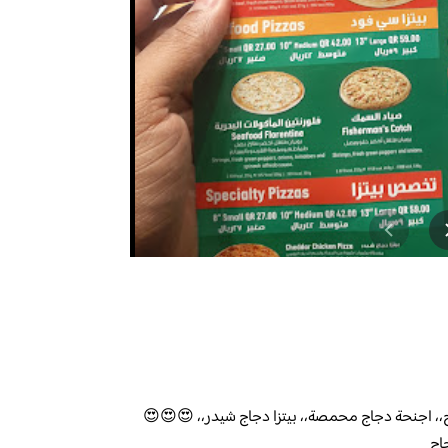
ح،، اجنحة دجاج محمصة،، بيتزا دجاج شيدر،، 😍😍😍
اج