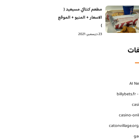
مطعم كنتاكي مسيعيد (
الاسعار + المنيو + الموقع
)
23 ديسمبر، 2021
فات
AI N
billybets.fr 
cas
casino-onl
catonvillage.org
ga