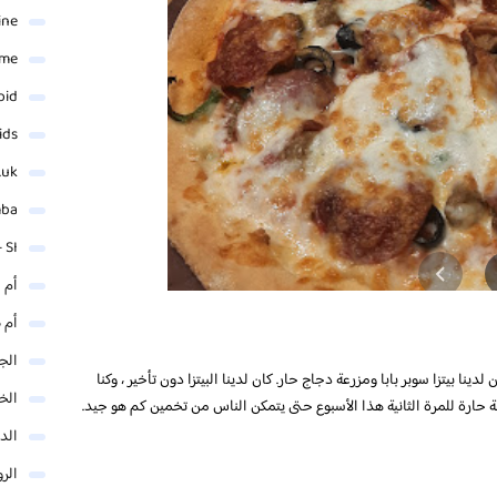
ine
ame
oid
ids
.uk
mba
 SI
أم 
أم 
الجم
بيتزا. كان لدينا بيتزا سوبر بابا ومزرعة دجاج حار. كان لدينا البيتزا دون تأخير ، وكنا
الخ
 حارة للمرة الثانية هذا الأسبوع حتى يتمكن الناس من تخمين كم هو جيد.
الد
الر