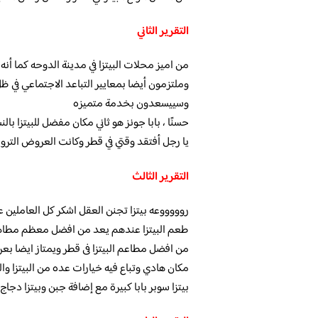
التقرير الثاني
من اميز محلات البيتزا في مدينة الدوحه كما أنه
وملتزمون أيضا بمعايير التباعد الاجتماعي في ظل
وسييسعدون بخدمة متميزه
حسنًا ، بابا جونز هو ثاني مكان مفضل للبيتزا با
يا رجل أفتقد وقتي في قطر وكانت العروض الترويج
التقرير الثالث
روووووعه بيتزا تجنن العقل اشكر كل العاملين عل
طعم البيتزا عندهم يعد من افضل معظم مطام ال
من افضل مطاعم البيتزا فى قطر ويمتاز ايضا بعر
مكان هادي وتباع فيه خيارات عده من البيتزا وال
بيتزا سوبر بابا كبيرة مع إضافة جبن وبيتزا دجا