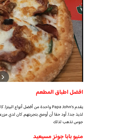
افضل اطباق المطعم
يقدم Papa John’s واحدة من أفضل أنواع ال
لذيذ جدا. أود حقا أن أوصي بتجربتهم. كان لدي مزرعة
جوس تذهب لذلك
منيو بابا جونز مسيعيد