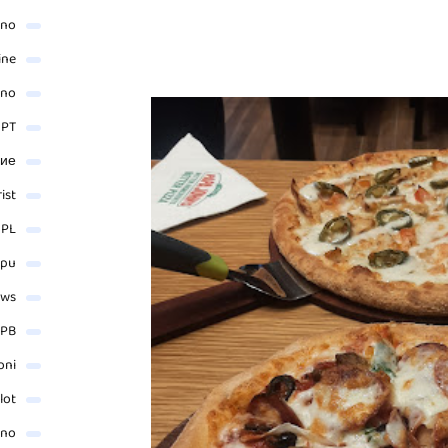
ino
ine
ino
 PT
ние
rist
 PL
_pu
ews
PB
oni
lot
ino