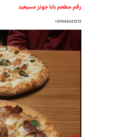
رقم مطعم بابا جونز مسيعيد
97444247272+