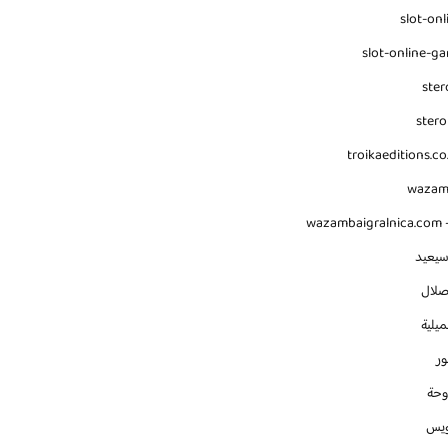
slot-onl
slot-online-g
ster
stero
troikaeditions.co
waza
wazambaigralnica.com -
سيعيد
صلال
يلية
ور
وحة
ويس