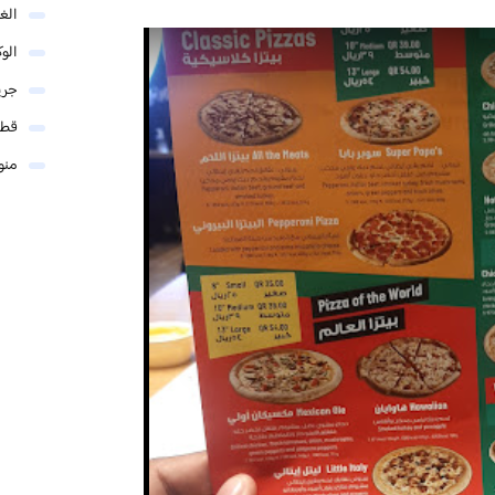
الغو
الوك
جري
قطر
منو