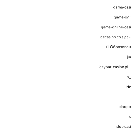
game-cas
game-onl
game-online-cas
icecasino.co.sipt -
IT Образова
ju
lazybar-casino.pl -
n
N
pinupt
s
slot-cas