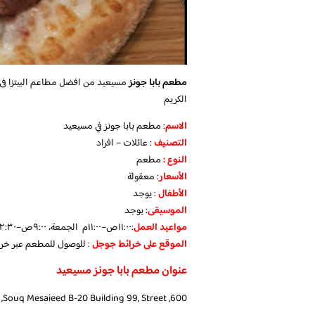
مطعم بابا جونز
مسيعيد
من افضل مطاعم البيتزا فى 
الكريم
الاسم
: مطعم بابا جونز في مسيعيد
التصنيف
: عائلات – افراد
النوع :
مطعم
الأسعار
:
معقولة
الأطفال
:
يوجد
الموسيقى
:
يوجد
مواعيد العمل
:١١:٠٠ص–١١:٠٠م الجمعة، ٩:٠٠ص–١٢:٣٠م
الموقع على خرائط جوجل
: للوصول للمطعم عبر خ
عنوان مطعم بابا جونز مسيعيد
600, Souq Mesaieed B-20 Building 99, Street, مسيعيد، قطر