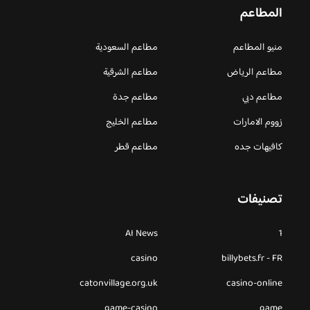
المطاعم
منيو المطاعم
مطاعم السعودية
مطاعم الرياض
مطاعم الشرقية
مطاعم دبي
مطاعم جدة
زووم الامارات
مطاعم الخليج
كافيهات جده
مطاعم قطر
تصنيفات
AI News
1
casino
billybets.fr - FR
catonvillage.org.uk
casino-online
game-casino
game