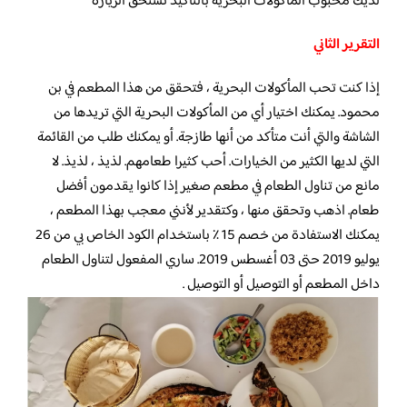
لديك محبوب المأكولات البحرية بالتأكيد تستحق الزيارة
التقرير الثاني
إذا كنت تحب المأكولات البحرية ، فتحقق من هذا المطعم في بن
محمود. يمكنك اختيار أي من المأكولات البحرية التي تريدها من
الشاشة والتي أنت متأكد من أنها طازجة. أو يمكنك طلب من القائمة
التي لديها الكثير من الخيارات. أحب كثيرا طعامهم. لذيذ ، لذيذ. لا
مانع من تناول الطعام في مطعم صغير إذا كانوا يقدمون أفضل
طعام. اذهب وتحقق منها ، وكتقدير لأنني معجب بهذا المطعم ،
يمكنك الاستفادة من خصم 15 ٪ باستخدام الكود الخاص بي من 26
يوليو 2019 حتى 03 أغسطس 2019. ساري المفعول لتناول الطعام
داخل المطعم أو التوصيل أو التوصيل .