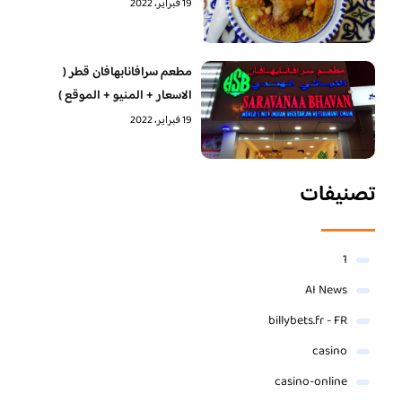
19 فبراير، 2022
مطعم سرافانابهافان قطر (
الاسعار + المنيو + الموقع )
19 فبراير، 2022
تصنيفات
1
AI News
billybets.fr - FR
casino
casino-online