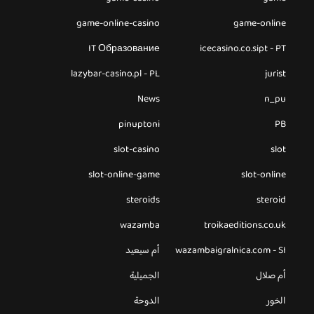
game-online-casino
game-online
IT Образование
icecasino.co.sipt - PT
lazybar-casino.pl - PL
jurist
News
n_pu
pinuptoni
PB
slot-casino
slot
slot-online-game
slot-online
steroids
steroid
wazamba
troikaeditions.co.uk
wazambaigralnica.com - SI
أم سيعيد
أم صلال
الجميلية
الخور
الدوحة