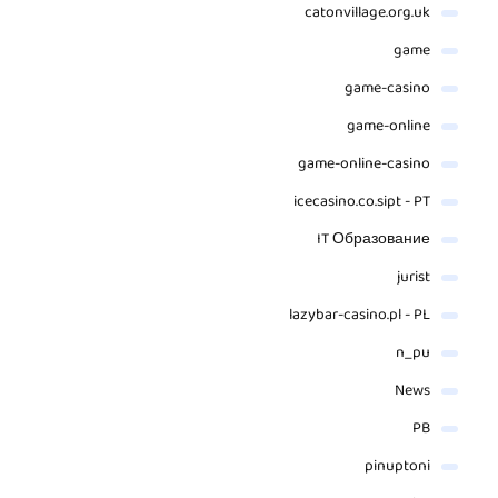
catonvillage.org.uk
game
game-casino
game-online
game-online-casino
icecasino.co.sipt - PT
IT Образование
jurist
lazybar-casino.pl - PL
n_pu
News
PB
pinuptoni