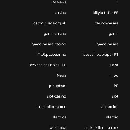
AI News
1
casino
billybets.fr - FR
catonvillage.org.uk
casino-online
game-casino
game
game-online-casino
game-online
IT Образование
icecasino.co.sipt - PT
lazybar-casino.pl - PL
jurist
News
n_pu
pinuptoni
PB
slot-casino
slot
slot-online-game
slot-online
steroids
steroid
wazamba
troikaeditions.co.uk