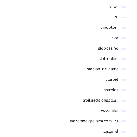
News
PB
pinuptoni
slot
slot-casino
slot-online
slot-online-game
steroid
steroids
troikaeditions.co.uk
wazamba
wazambaigralnica.com - SI
أم سيعيد