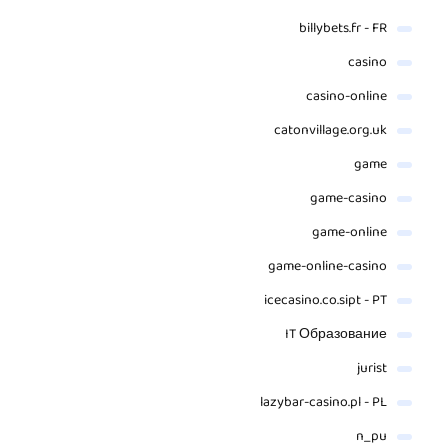
billybets.fr - FR
casino
casino-online
catonvillage.org.uk
game
game-casino
game-online
game-online-casino
icecasino.co.sipt - PT
IT Образование
jurist
lazybar-casino.pl - PL
n_pu