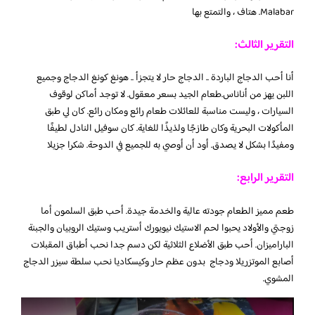
Malabar. هتاف ، والتمتع بها
التقرير الثالث:
أنا أحب الدجاج الباردة .. الدجاج حار لا يتجزأ .. هونغ كونغ الدجاج وجميع
اللبن يهز من أناناس.طعام الجيد بسعر معقول. لا توجد أماكن لوقوف
السيارات ، وليست مناسبة للعائلات طعام رائع ومكان رائع. كان لي طبق
المأكولات البحرية وكان طازجًا ولذيذًا للغاية. كان سوفيل النادل لطيفًا
ومفيدًا بشكل لا يصدق. أود أن أوصي به للجميع في الدوحة. شكرا جزيلا
التقرير الرابع:
طعم مميز الطعام جودته عالية والخدمة جيدة. أحب طبق السلمون أما
زوجتي والأولاد يحبوا لحم الاستيك نيويورك أستريب وستيك الروبيان والجبنة
الباراميزان. أحب طبق الأضلاع الثلاثية لكن دسم جدا نحب أطباق المقبلات
أصابع الموتزريلا ودجاج بدون عظم حار وكيسكاديا نحب سلطة سيزر الدجاج
المشوي.