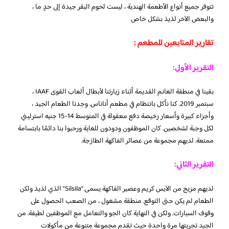
تتوفر جميع أنواع الأطعمة الهندية ، ليست لحوم البقر جيدة إلى حدٍ ما ،
والبعض الآخر لذيذ بشكل خاص
تقارير المتابعين للمطعم :
التقرير الأول:
بقينا في منطقة الغانم القديمة أثناء زيارتنا لأبطال ألعاب القوى IAAF ،
سبتمبر 2019. كنا نأكل بانتظام في مطعم أناناس. وجدنا الطعام الجيد ،
وأجزاء كبيرة وأسعار رخيصة دفع معقولة في المتوسط ​​14-15 جنيه استرليني
لكل وجبة لشخصين. كان الموظفون ودودون للغاية ورحبوا بنا دائمًا بابتسامة
ممتعة. لديهم مجموعة من عصائر الفاكهة الطازجة.
التقرير الثاني:
لديهم مزيج من الآيس كريم وعصير الفاكهة يسمى “Silsila” الذي لذيذ ولكن
الطعام لم يكن حتى التوقع. منطقة مشغول ، من الصعب الحصول على
وقوف السيارات. ولكن في النهاية كان الجو والتعامل مع الموظفين لطيفة. من
الجيد تجربتها مرة واحدة حيث تقدم مجموعة متنوعة من مأكولات