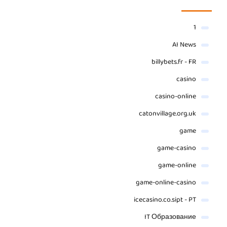
1
AI News
billybets.fr - FR
casino
casino-online
catonvillage.org.uk
game
game-casino
game-online
game-online-casino
icecasino.co.sipt - PT
IT Образование