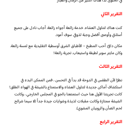
في الحلوى لذا هناك الكثير من الرمال والغبار
التقرير الثاني
كنت هناك لتناول العشاء. خدمة رائعة أجواء رائعة. أجاب نادل على جميع
أسئلتي وأوصى أفضل وجبة لذوقي. سوف أعود.
مكان دافئ. أحب المطبخ – الأطباق الشرق أوسطية التقليدية مع لمسة رائعة.
وكان مايتر سوبر لطيفة واستيعاب. تجربة رائعة!
التقرير الثالث
نظرًا لأن الطقس في الدوحة قد بدأ في التحسن ، فمن الممكن البدء في
استكشاف أماكن جديدة لتناول العشاء والاستمتاع بالشيشة في الهواء الطلق!
كانت تجربتنا الأولى هنا حيث استمتعنا بالجو في المجلس الخارجي ، وكانت
الشيشة ممتازة وكانت مقبلات لذيذة وشوايات جيدة جداً (لا سيما شرائح
لحم الضأن والروبيان المشوي).
التقرير الرابع