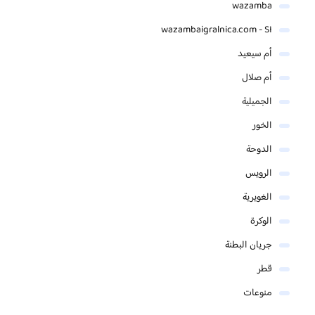
wazamba
wazambaigralnica.com - SI
أم سيعيد
أم صلال
الجميلية
الخور
الدوحة
الرويس
الغويرية
الوكرة
جريان البطنة
قطر
منوعات