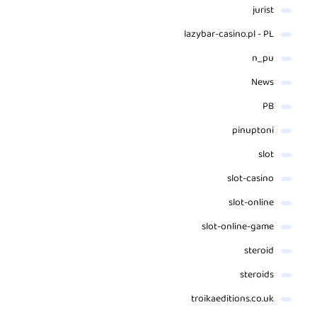
jurist
lazybar-casino.pl - PL
n_pu
News
PB
pinuptoni
slot
slot-casino
slot-online
slot-online-game
steroid
steroids
troikaeditions.co.uk