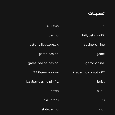
تصنيفات
AI News
1
casino
billybets.fr - FR
catonvillage.org.uk
casino-online
game-casino
game
game-online-casino
game-online
IT Образование
icecasino.co.sipt - PT
lazybar-casino.pl - PL
jurist
News
n_pu
pinuptoni
PB
slot-casino
slot