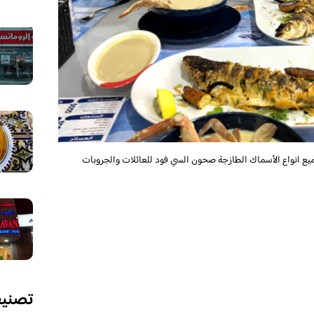
يع انواع الأسماك الطازجة صحون السي فود للعائلات والجروبات
تصني