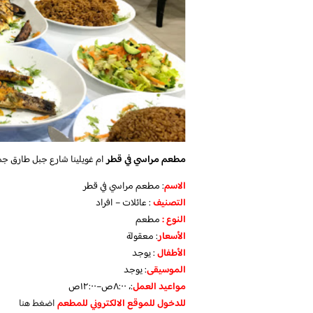
مطعم مراسي في قطر
ام غويلينا شارع جبل طارق جم
الاسم
: مطعم مراسي في قطر
التصنيف
: عائلات – افراد
النوع :
مطعم
الأسعار
:
معقولة
الأطفال
:
يوجد
الموسيقى
:
يوجد
مواعيد العمل
:، ٨:٠٠ص–١٢:٠٠ص
للدخول للموقع الالكتروني للمطعم
اضغط هنا