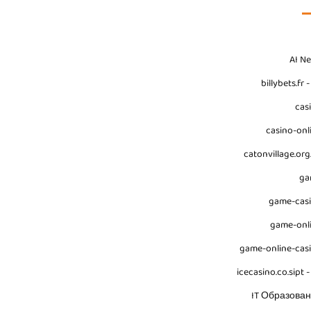
AI N
billybets.fr 
cas
casino-onl
catonvillage.org
ga
game-cas
game-onl
game-online-cas
icecasino.co.sipt -
IT Образова