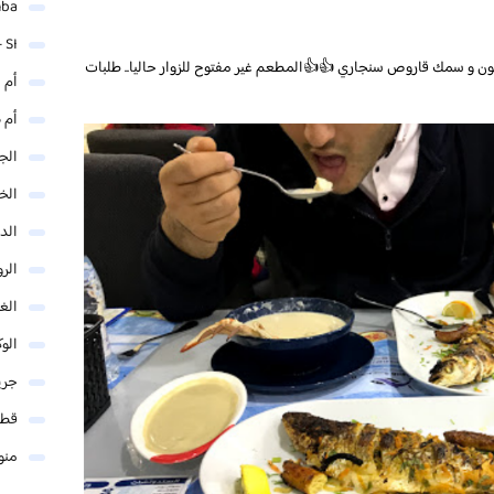
mba
 SI
 و سمك قاروص سنجاري 👍👍المطعم غير مفتوح للزوار حاليا.. طلبات
أم 
أم 
الجم
الخ
الد
الر
الغو
الوك
جري
قطر
منو