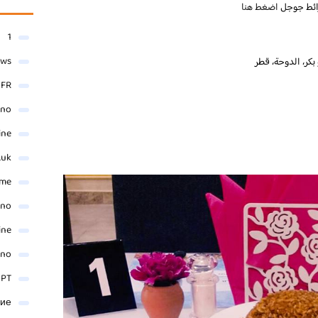
ائط جوجل
اضغط هنا
1
ews
- FR
ino
ine
.uk
me
ino
ine
ino
 PT
ние