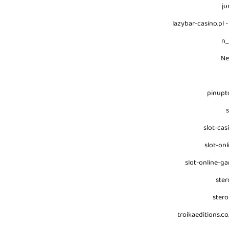
ju
lazybar-casino.pl -
n
N
pinupt
s
slot-cas
slot-onl
slot-online-g
ster
stero
troikaeditions.co