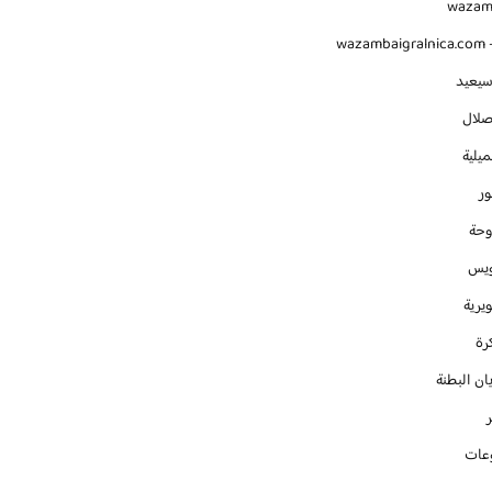
waza
wazambaigralnica.com -
سيعيد
صلال
يلية
ور
وحة
ويس
يرية
رة
ان البطنة
عات