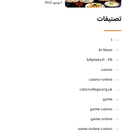
1 يونيو، 2022
تصنيفات
1
AI News
billybets.fr - FR
casino
casino-online
catonvillage.org.uk
game
game-casino
game-online
game-online-casino