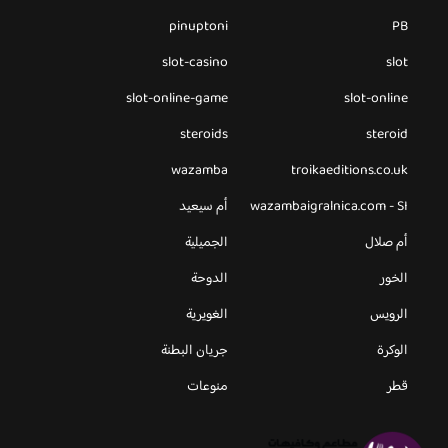
pinuptoni
PB
slot-casino
slot
slot-online-game
slot-online
steroids
steroid
wazamba
troikaeditions.co.uk
wazambaigralnica.com - SI
أم سيعيد
أم صلال
الجميلية
الخور
الدوحة
الرويس
الغويرية
الوكرة
جريان البطنة
قطر
منوعات