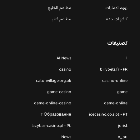
زووم الامارات
مطاعم الخليج
كافيهات جده
مطاعم قطر
تصنيفات
AI News
1
casino
billybets.fr - FR
catonvillage.org.uk
casino-online
game-casino
game
game-online-casino
game-online
IT Образование
icecasino.co.sipt - PT
lazybar-casino.pl - PL
jurist
News
n_pu