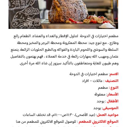
مطعم اختيارات في الدوحة لتناول الإفطار والغداء والعشاء. الطعام رائع
وطازج ، مع تنوع جيد: محطة المعكرونة ومحطة البرجر والمخبز ومحطة
السلطة والسوشي واللحوم الباردة والفواكه وبالطبع الحلويات الرائعة. يتمتع
عثمان ومهيب الله بمهارات رائعة في خدمة العملاء ، فهم يهتمون بالتفاصيل
وهم طيبون للغاية ومتعاطفون. بالتأكيد سيزور إن شاء الله مرة أخرى.
الاسم
: مطعم اختيارات في الدوحة
التصنيف
: عائلات – افراد
النوع :
مطعم
الأسعار
:
معقولة
الأطفال
:
يوجد
الموسيقى
:
يوجد
مواعيد العمل
: (عيد الأضحى)، ١١:٣٠ص–١١:٠٠م، قد تختلف الساعات
الموقع الالكتروني للمطعم
: للوصول للموقع الالكتروني للمطعم
من هنا