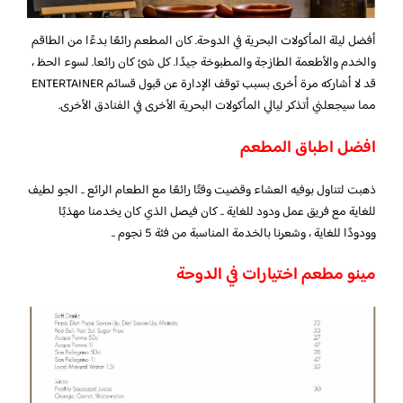
أفضل ليلة المأكولات البحرية في الدوحة. كان المطعم رائعًا بدءًا من الطاقم
والخدم والأطعمة الطازجة والمطبوخة جيدًا. كل شئ كان رائعا. لسوء الحظ ،
قد لا أشاركه مرة أخرى بسبب توقف الإدارة عن قبول قسائم ENTERTAINER
مما سيجعلني أتذكر ليالي المأكولات البحرية الأخرى في الفنادق الأخرى.
افضل اطباق المطعم
ذهبت لتناول بوفيه العشاء وقضيت وقتًا رائعًا مع الطعام الرائع .. الجو لطيف
للغاية مع فريق عمل ودود للغاية .. كان فيصل الذي كان يخدمنا مهذبًا
وودودًا للغاية ، وشعرنا بالخدمة المناسبة من فئة 5 نجوم ..
مينو مطعم اختيارات في الدوحة