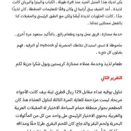
يكن لديك هذا المتبل الجيد منذ فترة طويلة .. الكباب والبيتزا والبرياني كانت
لذيذة .. أعد الشيف بيني أرابيتا لي وكان وفقًا للتعليمات المنقطة ، كان لذيذًا
جدًا .. كانت الحلويات لذيذة أيضًا ولكن مع الطبق الرئيسي والمقبلات كنا
بالفعل ممتلئين تمامًا ..
خدمة ممتازة ، فريق عمل ودود وطعام رائع .. بالتأكيد سنعود مرة أخرى ..
ملحوظة: لا تنسى استبدال نقاطك الحضرية أو mybook أو الترفيه ، فهم
يقبلون كل شيء ..
طعام لذيذ وخدمة عملاء ممتازة. كريستين وبول شكرا جزيلا لكم
التقرير الثاني
تناول بوفيه غداء مقابل 129 ريال قطري. لينة بيف. كانت الأجواء
مريحة. ليست مزدحمة للغاية. المرة الثالثة لتناول العشاء هنا. كان
المطعم بجوار منطقة حمام السباحة. الاختيار له المقبلات العربية
والغربية. يحتوي الاختيار الرئيسي على واحد من كل من المأكولات
البحرية ولحم البقر والدجاج. كان اللحم البقري طريًا حقًا ومذاقه