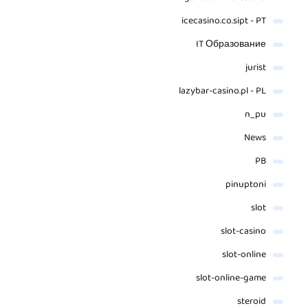
icecasino.co.sipt - PT
IT Образование
jurist
lazybar-casino.pl - PL
n_pu
News
PB
pinuptoni
slot
slot-casino
slot-online
slot-online-game
steroid