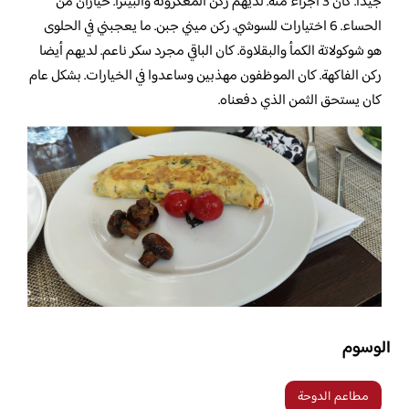
جيدًا. كان 3 أجزاء منه. لديهم ركن المعكرونة والبيتزا. خياران من
الحساء. 6 اختيارات للسوشي. ركن ميني جبن. ما يعجبني في الحلوى
هو شوكولاتة الكمأ والبقلاوة. كان الباقي مجرد سكر ناعم. لديهم أيضا
ركن الفاكهة. كان الموظفون مهذبين وساعدوا في الخيارات. بشكل عام
كان يستحق الثمن الذي دفعناه.
الوسوم
مطاعم الدوحة