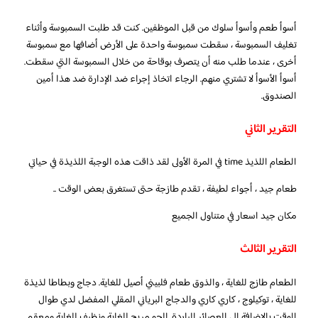
أسوأ طعم وأسوأ سلوك من قبل الموظفين. كنت قد طلبت السمبوسة وأثناء
تغليف السمبوسة ، سقطت سمبوسة واحدة على الأرض أضافها مع سمبوسة
أخرى ، عندما طلب منه أن يتصرف بوقاحة من خلال السمبوسة التي سقطت.
أسوأ الأسوأ لا تشتري منهم. الرجاء اتخاذ إجراء ضد الإدارة ضد هذا أمين
الصندوق.
التقرير الثاني
الطعام اللذيذ time في المرة الأولى لقد ذاقت هذه الوجبة اللذيذة في حياتي
طعام جيد ، أجواء لطيفة ، تقدم طازجة حتى تستغرق بعض الوقت ..
مكان جيد اسعار في متناول الجميع
التقرير الثالث
الطعام طازج للغاية ، والذوق طعام فلبيني أصيل للغاية. دجاج وبطاطا لذيذة
للغاية ، توكيلوج ، كاري كاري والدجاج البرياني المقلي المفضل لدي طوال
الوقت بالإضافة إلى العصائر الباردة. الجو مريح للغاية ونظيف للغاية ومعقم.