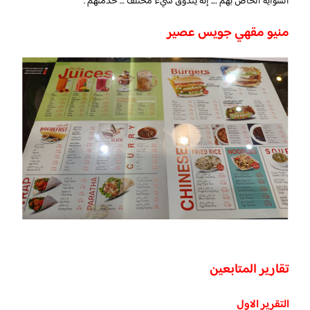
الشواية الخاص بهم …. إنه يتذوق شيء مختلف … خدمتهم .
منيو مقهي جويس عصير
تقارير المتابعين
التقرير الاول