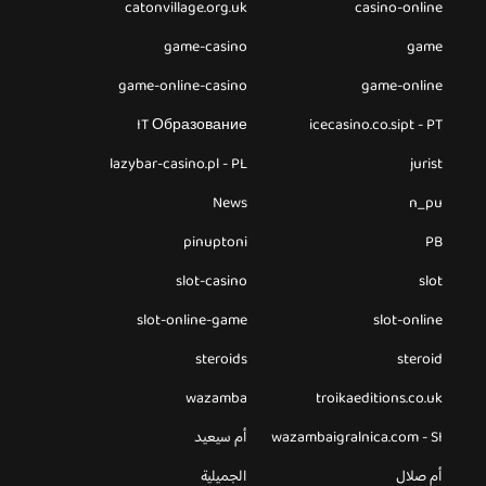
catonvillage.org.uk
casino-online
game-casino
game
game-online-casino
game-online
IT Образование
icecasino.co.sipt - PT
lazybar-casino.pl - PL
jurist
News
n_pu
pinuptoni
PB
slot-casino
slot
slot-online-game
slot-online
steroids
steroid
wazamba
troikaeditions.co.uk
wazambaigralnica.com - SI
أم سيعيد
أم صلال
الجميلية