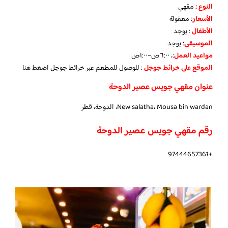
النوع :
مقهي
الأسعار
:
معقولة
الأطفال
:
يوجد
الموسيقى
:
يوجد
مواعيد العمل
:، ٦:٠٠ص–١:٠٠ص
الموقع على خرائط جوجل
: للوصول للمطعم عبر خرائط جوجل
اضغط هنا
عنوان مقهي جويس عصير الدوحة
New salatha، Mousa bin wardan، الدوحة، قطر
رقم مقهي جويس عصير الدوحة
+97444657361