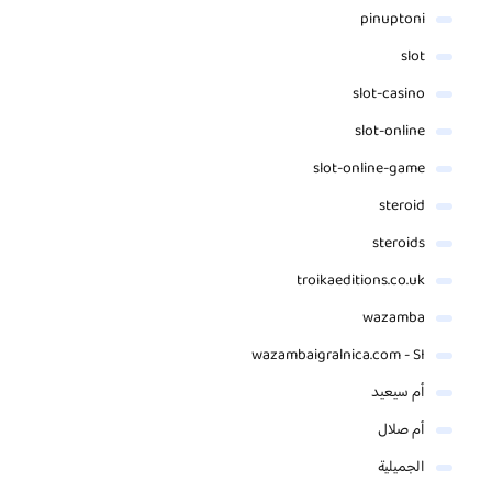
pinuptoni
slot
slot-casino
slot-online
slot-online-game
steroid
steroids
troikaeditions.co.uk
wazamba
wazambaigralnica.com - SI
أم سيعيد
أم صلال
الجميلية