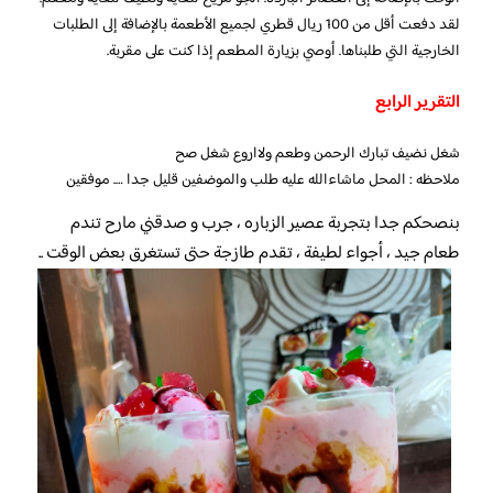
لقد دفعت أقل من 100 ريال قطري لجميع الأطعمة بالإضافة إلى الطلبات
الخارجية التي طلبناها. أوصي بزيارة المطعم إذا كنت على مقربة.
التقرير الرابع
شغل نضيف تبارك الرحمن وطعم ولااروع شغل صح
ملاحظه : المحل ماشاءالله عليه طلب والموضفين قليل جدا …. موفقين
بنصحكم جدا بتجربة عصير الزباره ، جرب و صدقني مارح تندم
طعام جيد ، أجواء لطيفة ، تقدم طازجة حتى تستغرق بعض الوقت ..