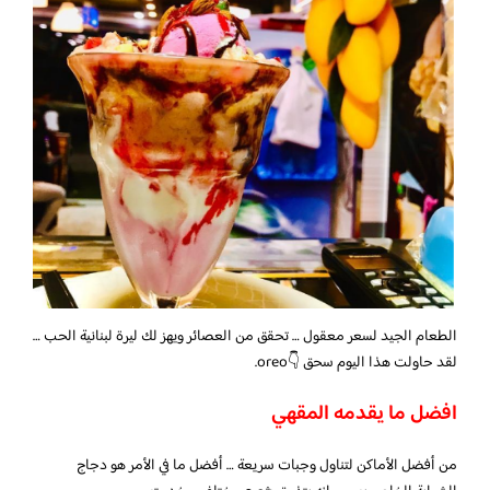
الطعام الجيد لسعر معقول … تحقق من العصائر ويهز لك ليرة لبنانية الحب …
لقد حاولت هذا اليوم سحق 👇oreo.
افضل ما يقدمه المقهي
من أفضل الأماكن لتناول وجبات سريعة … أفضل ما في الأمر هو دجاج