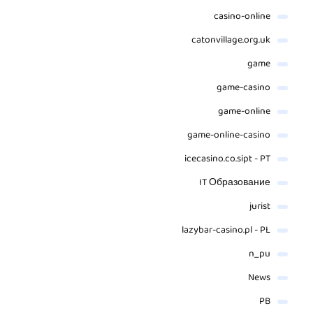
casino-online
catonvillage.org.uk
game
game-casino
game-online
game-online-casino
icecasino.co.sipt - PT
IT Образование
jurist
lazybar-casino.pl - PL
n_pu
News
PB