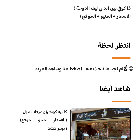
ذا كوفي بين اند تي ليف الدوحة (
الاسعار + المنيو + الموقع )
انتظر لحظة
😊
☝️لم تجد ما تبحث عنه .. اضغط هنا وشاهد المزيد
شاهد أيضا
كافيه كونشرتو مرقاب مول
(الاسعار + المنيو + الموقع)
1 يونيو، 2022