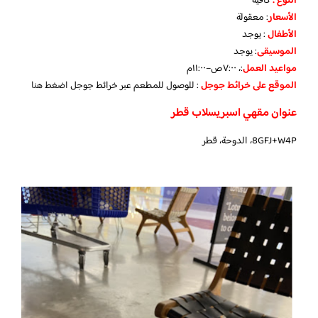
النوع :
كافيه
الأسعار
:
معقولة
الأطفال
:
يوجد
الموسيقى
:
يوجد
مواعيد العمل
:، ٧:٠٠ص–١١:٠٠م
الموقع على خرائط جوجل
: للوصول للمطعم عبر خرائط جوجل
اضغط هنا
عنوان مقهي اسبريسلاب قطر
8GFJ+W4P، الدوحة، قطر