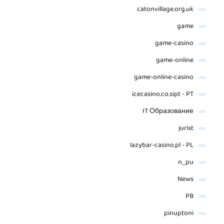
catonvillage.org.uk
game
game-casino
game-online
game-online-casino
icecasino.co.sipt - PT
IT Образование
jurist
lazybar-casino.pl - PL
n_pu
News
PB
pinuptoni