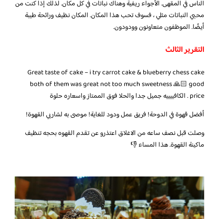
الناس في المقهى. الأجواء ريفية وهناك نباتات في كل مكان. لذلك إذا كنت من
محبي النباتات مثلي ، فسوف تحب هذا المكان. المكان نظيف ورائحة طيبة
أيضًا. الموظفون متعاونون وودودون.
التقرير الثالث
Great taste of cake – i try carrot cake & blueberry chess cake
both of them was great not too much sweetness 🙏🏻 good
price . الكافييييه جميل جدا والحلا فوق الممتاز واسعاره حلوة
أفضل قهوة في الدوحة! فريق عمل ودود للغاية! موصى به لشاربي القهوة!
وصلت قبل نصف ساعه من الاغلاق اعتذرو عن تقدم القهوه بحجه تنظيف
ماكينة القهوة. هذا المساء 👎