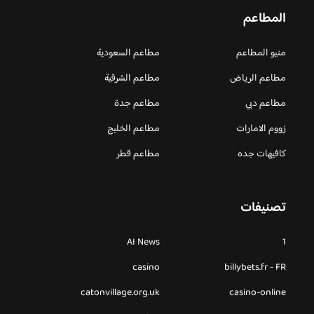
المطاعم
منيو المطاعم
مطاعم السعودية
مطاعم الرياض
مطاعم الشرقية
مطاعم دبي
مطاعم جدة
زووم الامارات
مطاعم الخليج
كافيهات جده
مطاعم قطر
تصنيفات
AI News
1
casino
billybets.fr - FR
catonvillage.org.uk
casino-online