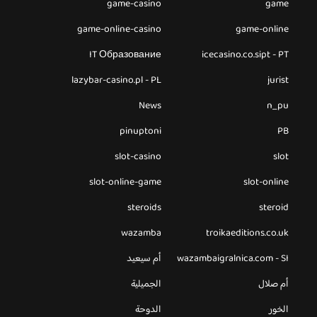
game-casino
game
game-online-casino
game-online
IT Образование
icecasino.co.sipt - PT
lazybar-casino.pl - PL
jurist
News
n_pu
pinuptoni
PB
slot-casino
slot
slot-online-game
slot-online
steroids
steroid
wazamba
troikaeditions.co.uk
wazambaigralnica.com - SI
أم سيعيد
أم صلال
الجميلية
الخور
الدوحة