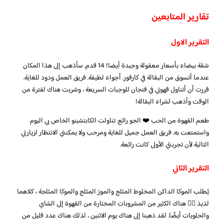
تقارير المتابعين
التقرير الاول
شقة بيضاء بأسعار معقولة وجيدة أيضا! 14 قدم. سأذهب إلى هذا المكان
عندما أتسوق من البقالة في كارفور. أجواء لطيفة. فريق العمل ودود للغاية.
قررت أن أتناول قهوتي في فنجان للوجبات السريعة ، وشربت هناك لفترة من
الوقت وأذهب لشراء البقالة!
طعم القهوة من الحب ❤️ الجو رائع. تناولت الكابتشينو الخاص بي اليوم
واستمتعت به. فريق العمل جميل للغاية ومرحب ولا يمكنني الانتظار لزيارتي
التالية لأن تجربتي الأولى كانت رائعة.
التقرير الثاني
يُطلب الموكا الداكن المخلوط المثلج والموز المثلج والموكا المثلجة ، كلاهما
لذيذ 👌🏻 هناك الكثير من المشروبات المختارة من القهوة إلى الشاي
والحلويات أيضًا. لقد ذهبنا إلى هناك يوم الاثنين ، لذلك هناك عدد قليل من