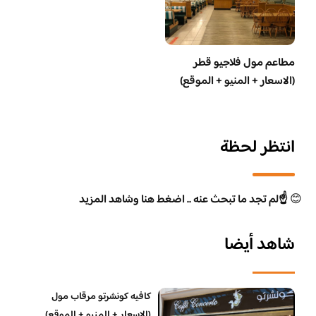
مطاعم مول فلاجيو قطر
(الاسعار + المنيو + الموقع)
انتظر لحظة
😊
☝️لم تجد ما تبحث عنه .. اضغط هنا وشاهد المزيد
شاهد أيضا
كافيه كونشرتو مرقاب مول
(الاسعار + المنيو + الموقع)