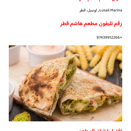
Lusail Marina،, لوسيل، قطر
رقم تليفون مطعم هاشم قطر
+97439912266