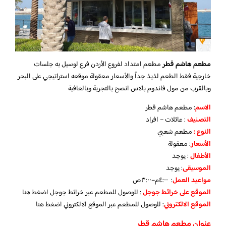
مطعم هاشم قطر
مطعم ‏امتداد لفروع الأردن فرع لوسيل به جلسات
خارجية فقط الطعم لذيذ جداً والأسعار معقولة موقعه استراتيجي على البحر
وبالقرب من مول فاندوم بالاس انصح بالتجربة وبالعافية
الاسم
: مطعم هاشم قطر
التصنيف
: عائلات – افراد
النوع :
مطعم شعبي
الأسعار
:
معقولة
الأطفال
:
يوجد
الموسيقى
:
يوجد
مواعيد العمل
: ٤:٠٠م–٣:٠٠ص
الموقع على خرائط جوجل
: للوصول للمطعم عبر خرائط جوجل
اضغط هنا
الموقع الالكتروني
: للوصول للمطعم عبر الموقع الالكتروني
اضغط هنا
عنوان مطعم هاشم قطر