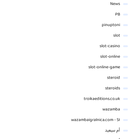
News
PB
pinuptoni
slot
slot-casino
slot-online
slot-online-game
steroid
steroids
troikaeditions.co.uk
wazamba
wazambaigralnica.com - SI
أم سيعيد