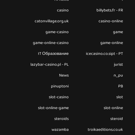
casino
billybets.fr - FR
catonvillage.org.uk
casino-online
game-casino
game
game-online-casino
game-online
IT Образование
icecasino.co.sipt - PT
lazybar-casino.pl - PL
jurist
News
n_pu
pinuptoni
PB
slot-casino
slot
slot-online-game
slot-online
steroids
steroid
wazamba
troikaeditions.co.uk