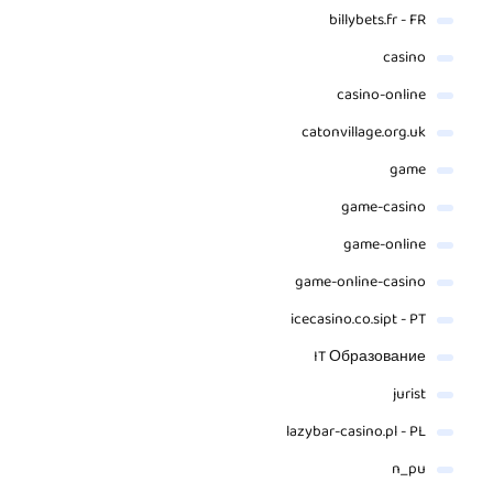
billybets.fr - FR
casino
casino-online
catonvillage.org.uk
game
game-casino
game-online
game-online-casino
icecasino.co.sipt - PT
IT Образование
jurist
lazybar-casino.pl - PL
n_pu