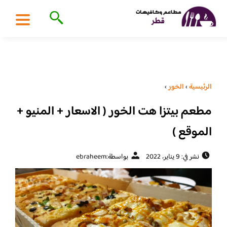
الرئيسية
›
الخور
›
مطعم بيتزا هت الخور ( الاسعار + المنيو +
الموقع )
نشر في: 9 يناير، 2022
بواسطة:
ebraheem