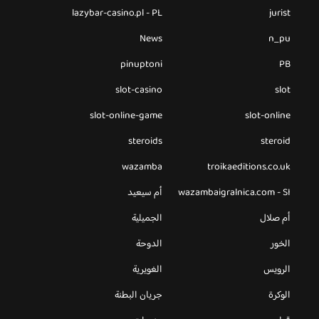
lazybar-casino.pl - PL
jurist
News
n_pu
pinuptoni
PB
slot-casino
slot
slot-online-game
slot-online
steroids
steroid
wazamba
troikaeditions.co.uk
wazambaigralnica.com - SI
أم سيعيد
أم صلال
الجميلية
الخور
الدوحة
الرويس
الغويرية
الوكرة
جريان البطنة