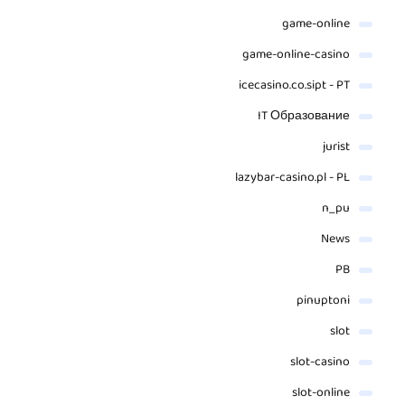
game-online
game-online-casino
icecasino.co.sipt - PT
IT Образование
jurist
lazybar-casino.pl - PL
n_pu
News
PB
pinuptoni
slot
slot-casino
slot-online