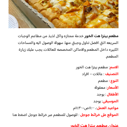
مطعم بيتزا هت الخور
خدمة ممتازه واكل لذيذ من مطاعم الوجبات
السريعه التي افضل تناول وجبتي منها. سهولة الوصول اليه والمساحات
الكبيره داخل المطعم والاماكن المخصصه للعائلات. يجب عليك زيارة
المطعم.
الاسم
: مطعم بيتزا هت الخور
التصنيف
: عائلات – افراد
النوع :
مطعم
الأسعار
:
معقولة
الأطفال
:
يوجد
الموسيقى
:
يوجد
مواعيد العمل
:، ١١:٠٠ص–١١:٣٠م
الموقع على خرائط جوجل
: للوصول للمطعم عبر خرائط جوجل
اضغط هنا
عنوان مطعم بيتزا هت الخور