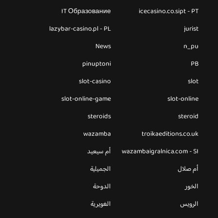
IT Образование
icecasino.co.sipt - PT
lazybar-casino.pl - PL
jurist
News
n_pu
pinuptoni
PB
slot-casino
slot
slot-online-game
slot-online
steroids
steroid
wazamba
troikaeditions.co.uk
wazambaigralnica.com - SI
أم سيعيد
أم صلال
الجميلية
الخور
الدوحة
الرويس
الغويرية