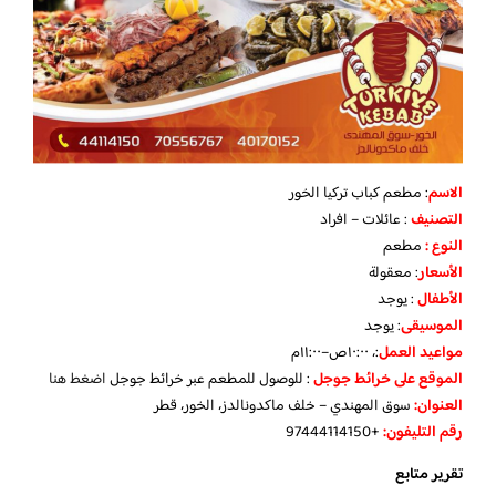
الاسم
: مطعم كباب تركيا الخور
التصنيف
: عائلات – افراد
النوع :
مطعم
الأسعار
:
معقولة
الأطفال
:
يوجد
الموسيقى
:
يوجد
مواعيد العمل
:، ١٠:٠٠ص–١١:٠٠م
الموقع على خرائط جوجل
: للوصول للمطعم عبر خرائط جوجل
اضغط هنا
العنوان:
سوق المهندي – خلف ماكدونالدز، الخور، قطر
رقم التليفون:
+97444114150
تقرير متابع