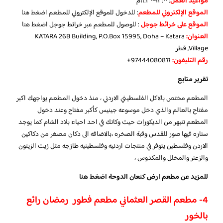
مواعيد العمل
: ١٢:٠٠–١١:٣٠م
الموقع الإلكتروني للمطعم
: للدخول للموقع الإلكتروني للمطعم
اضغط هنا
الموقع على خرائط جوجل
: للوصول للمطعم عبر خرائط جوجل
اضغط هنا
العنوان:
KATARA 26B Building, P.O.Box 15995, Doha – Katara
Village, قطر
رقم التليفون:
97444080811+
تقرير متابع
المطعم مختص بالاكل الفلسطيني الاردني ، منذ دخول المطعم يواجهك اكبر
مفتاح بالعالم والذي دخل موسوعه جينيس كأكبر مفتاح وعند دخول
المطعم تنبهر من الديكورات حيث وكانك في احد احياء بلاد الشام كما يوجد
ستاره فيها صور للقدس وقبة الصخره ،بالاضافه الى دكان مصغر من دكاكين
الاردن وفلسطين يتوفر في منتجات اردنيه وفلسطينيه طازجه مثل زيت الزيتون
والزعتر والمخلل والمكدوس ،
للمزيد عن مطعم ارض كنعان الدوحة
اضغط هنا
4- مطعم القصر العثماني مطعم فطور رمضان رائع
بالخور