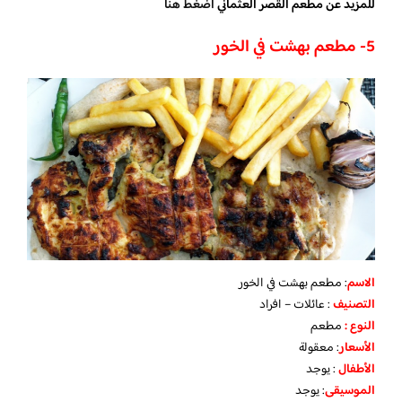
للمزيد عن مطعم القصر العثماني
اضغط هنا
5- مطعم بهشت في الخور
الاسم
: مطعم بهشت في الخور
التصنيف
: عائلات – افراد
النوع :
مطعم
الأسعار
:
معقولة
الأطفال
:
يوجد
الموسيقى
:
يوجد