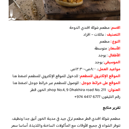
الاسم
: مطعم شوكة افندي الدوحة
التصنيف
: عائلات – افراد
النوع :
مطعم
الأسعار
:
متوسطة
الأطفال
:
يوجد
الموسيقى
:
يوجد
مواعيد العمل
:، ٨:٠٠ص–١٢:٣٠ص
الموقع الإلكتروني للمطعم
: للدخول للموقع الإلكتروني للمطعم
اضغط هنا
الموقع على خرائط جوجل
: للوصول للمطعم عبر خرائط جوجل
اضغط هنا
العنوان:
shop No.4, 9 Dhakhira road No. 211, الخور، قطر
رقم التليفون:
+974 4417 6777
تقرير متابع
مطعم شوكة افندي قطر مطعم تركي جيد في مدينة الخور. أنيق جدا ونظيف.
تتوفر الشواء في جميع الأوقات مع المأكولات الساخنة واللذيذة. أساسا سعر