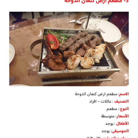
3- مطعم ارض كنعان الدوحة
الاسم
: مطعم ارض كنعان الدوحة
التصنيف
: عائلات – افراد
النوع :
مطعم
الأسعار
:
متوسطة
الأطفال
:
يوجد
الموسيقى
:
يوجد