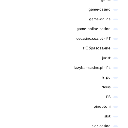
game-casino
game-online
game-online-casino
icecasino.co.sipt - PT
IT Образование
jurist
lazybar-casino.pl - PL
n_pu
News
PB
pinuptoni
slot
slot-casino