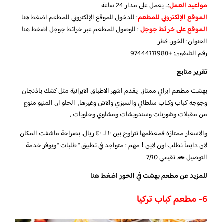
مواعيد العمل
:،، يعمل على مدار 24 ساعة
الموقع الإلكتروني للمطعم
: للدخول للموقع الإلكتروني للمطعم
اضغط هنا
الموقع على خرائط جوجل
: للوصول للمطعم عبر خرائط جوجل
اضغط هنا
العنوان: الخور، قطر
رقم التليفون: +97444111980
تقرير متابع
بهشت مطعم ايراني ممتاز, يقدم اشهر الاطباق الايرانية مثل كشك باذنجان
وجوجه كباب وكباب سلطاني والسبزي والاش وغيرها, الحلو ان المنيو منوع
من مقبلات وشوربات وسندويشات ومشاوي وحلويات ,
والاسعار ممتازة فمعظمها تتراوح بين ١٠ لـ ٤٠ ريال. بصراحة ماشفت المكان
لان دايماً نطلب اون لاين ❗️ مهم : متواجد في تطبيق ” طلبات ” ويوفر خدمة
التوصيل 🚗. تقيمي 7/10
للمزيد عن مطعم بهشت في الخور
اضغط هنا
6- مطعم كباب تركيا