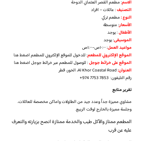
الاسم
: مطعم القصر العثماني الدوحة
التصنيف
: عائلات – افراد
النوع :
مطعم تركي
الأسعار
:
متوسطة
الأطفال
:
يوجد
الموسيقى
:
يوجد
مواعيد العمل
: ١٠:٠٠ص–١:٠٠ص
الموقع الإلكتروني للمطعم
: للدخول للموقع الإلكتروني للمطعم
اضغط هنا
الموقع على خرائط جوجل
: للوصول للمطعم عبر خرائط جوجل
اضغط هنا
العنوان:
Al Khor Coastal Road، الخور، قطر
رقم التليفون:
+974 7753 7853
تقرير متابع
مشاوي مميزة جداً وعدد جيد من الطاولات واماكن مخصصة للعائلات،
وجلسة مميزة بالخارج لوقت الربيع.
المطعم ممتاز والأكل طيب والخدمة ممتازة انصح بزيارته والتعرف
عليه عن قرب