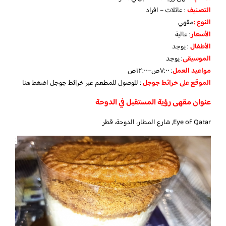
التصنيف
: عائلات – افراد
النوع :
مقهي
الأسعار
:
عالية
الأطفال
:
يوجد
الموسيقى
:
يوجد
مواعيد العمل
: ٧:٠٠ص–١٢:٠٠ص
الموقع على خرائط جوجل
: للوصول للمطعم عبر خرائط جوجل
اضغط هنا
عنوان مقهى رؤية المستقبل في الدوحة
Eye of Qatar, شارع المطار، الدوحة، قطر