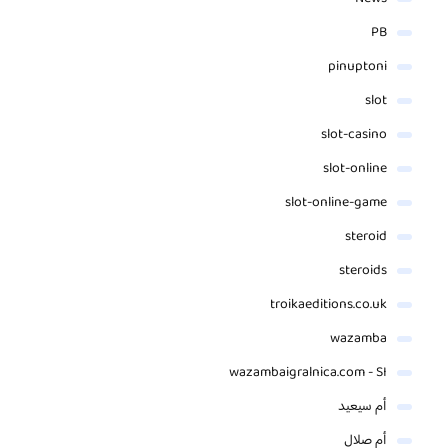
PB
pinuptoni
slot
slot-casino
slot-online
slot-online-game
steroid
steroids
troikaeditions.co.uk
wazamba
wazambaigralnica.com - SI
أم سيعيد
أم صلال