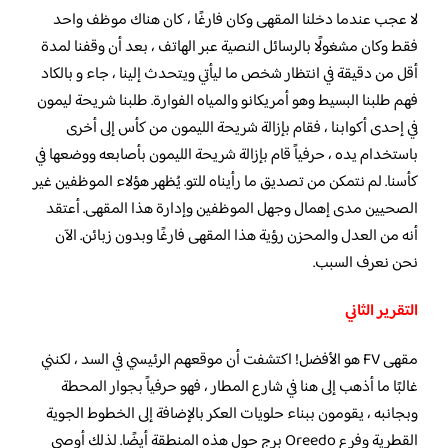
لا عجب عندما دخلنا المقهى وكان فارغًا ، كان هناك موظف واحد
فقط وكان مشغولًا بالرسائل النصية عبر الهاتف ، بعد أن وقفنا لمدة
أقل من دقيقة في انتظار شخص ما ليأتي ويتحدث إلينا ، جاء و بالكاد
فهم طلبنا البسيط وهو أمريكانو والمياه الفوارة. طلبنا شريحة ليمون
في إحدى أكوابنا ، فقام بإزالة شريحة الليمون من كأس إلى أخرى
باستخدام يده ، حرفياً قام بإزالة شريحة الليمون بأصابعه ووضعها في
كأسنا. لم نتمكن من تصديق ما رأيناه للتو. يُظهر هؤلاء الموظفين غير
الصحيين مدى إهمال وجهل الموظفين وإدارة هذا المقهى. أعتقد
أنه من العدل والمحزن رؤية هذا المقهى فارغًا وبدون زبائن. الآن
نحن نعرف السبب.
التقرير الثاني
مقهى FV هو الأفضل! اكتشفت أن موقعهم الرئيسي في السد ، لكنني
غالبًا ما أذهب إلى هنا في شارع المطار ، فهو حرفياً بجوار المحطة
وبجانبه ، يقومون ببناء حلويات العكر بالإضافة إلى الخطوط الجوية
القطرية وفرع Oreedo برج حول هذه المنطقة أيضًا. لذلك أوصي