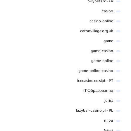
billybets.fr - FR
casino
casino-online
catonvillage.org.uk
game
game-casino
game-online
game-online-casino
icecasino.co.sipt - PT
IT Образование
jurist
lazybar-casino.pl - PL
n_pu
News