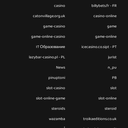
casino
billybets.fr - FR
catonvillage.org.uk
casino-online
game-casino
game
game-online-casino
game-online
IT Образование
icecasino.co.sipt - PT
lazybar-casino.pl - PL
jurist
News
n_pu
pinuptoni
PB
slot-casino
slot
slot-online-game
slot-online
steroids
steroid
wazamba
troikaeditions.co.uk