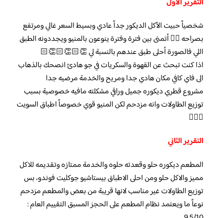
التقرير الاول
شخصياً حبيت الأكل الديكور جداً عادي وبسيط السعر غالي ومرتفع
بصراحه 👎🏻 أتمنى بين فترة وفترة ينوعون بالمنيو ويجددونه الطبق
اللي فالصورة أحلى طبق عندهم بالنسبة لي 👏🏻👏🏻👏🏻
اذا كنت تبحث عن القهوة والسكريات في جو هادئ انصحك بالذهاب
الى فاي كافي مكان هادي جدا ومريح والخدمة مرضيه جدا
مشروع قطري ديكوره جميل وراقي مشكلته مافيه خصوصية بسبب
توزيع الطاولات وانه مزدحم لكن المنيو قوي خصوصاً اطباق السويت
👍🏻💗
التقرير الثاني
المطعم ديكوره حلو وقعدته حلوه والخدمة ممتازه وتقديمه للاكل
مميز والاكل حلو ومن احلى الاطباق بيستاشيو جوكليت فوندو، بس
توزيع الطاولات غير مناسب لانها قريبة من بعض والمطعم مزدحم
نوعاً ما ويعتمد نظام المطعم على الحجز المسبق التقييم العام :
9.5/10