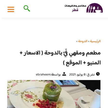
الرئيسية
›
الدوحة
›
مطعم ومقهي فَيّ بالدوحة ( الاسعار +
المنيو + الموقع )
نشر في: 8 يوليو، 2021
بواسطة:
ebraheem