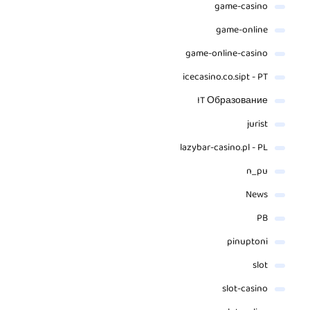
game-casino
game-online
game-online-casino
icecasino.co.sipt - PT
IT Образование
jurist
lazybar-casino.pl - PL
n_pu
News
PB
pinuptoni
slot
slot-casino