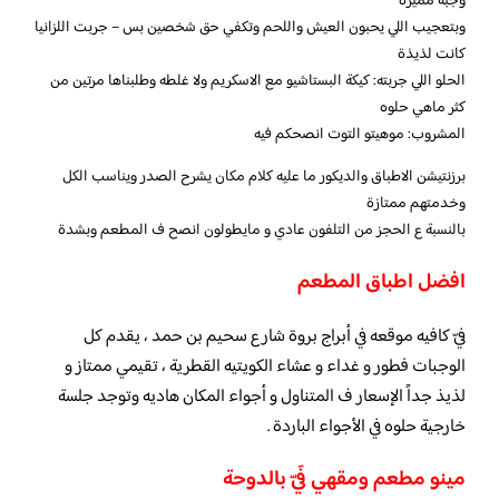
وجبه مميزه
وبتعجيب اللي يحبون العيش واللحم وتكفي حق شخصين بس – جربت اللزانيا
كانت لذيذة
الحلو اللي جربته: كيكة البستاشيو مع الاسكريم ولا غلطه وطلبناها مرتين من
كثر ماهي حلوه
المشروب: موهيتو التوت انصحكم فيه
برزنتيشن الاطباق والديكور ما عليه كلام مكان يشرح الصدر ويناسب الكل
وخدمتهم ممتازة
بالنسبة ع الحجز من التلفون عادي و مايطولون انصح ف المطعم وبشدة
افضل اطباق المطعم
فيّ كافيه موقعه في أبراج بروة شارع سحيم بن حمد ، يقدم كل
الوجبات فطور و غداء و عشاء الكويتيه القطرية ، تقيمي ممتاز و
لذيذ جداً الإسعار ف المتناول و أجواء المكان هاديه وتوجد جلسة
خارجية حلوه في الأجواء الباردة .
مينو مطعم ومقهي فَيّ بالدوحة