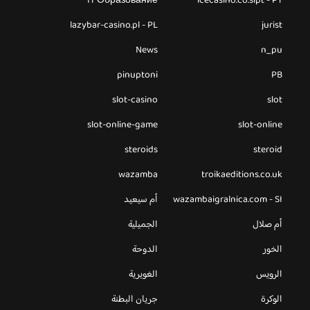
IT Образование
icecasino.co.sipt - PT
lazybar-casino.pl - PL
jurist
News
n_pu
pinuptoni
PB
slot-casino
slot
slot-online-game
slot-online
steroids
steroid
wazamba
troikaeditions.co.uk
wazambaigralnica.com - SI
أم سيعيد
أم صلال
الجميلية
الخور
الدوحة
الرويس
الغويرية
الوكرة
جريان البطنة