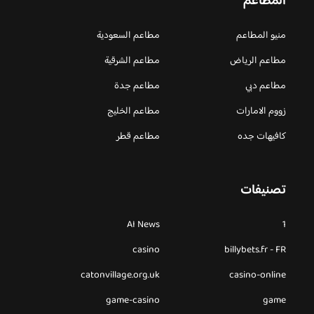
المطاعم
منيو المطاعم
مطاعم السعودية
مطاعم الرياض
مطاعم الشرقية
مطاعم دبي
مطاعم جدة
زووم الامارات
مطاعم الخليج
كافيهات جده
مطاعم قطر
تصنيفات
AI News
1
casino
billybets.fr - FR
catonvillage.org.uk
casino-online
game-casino
game