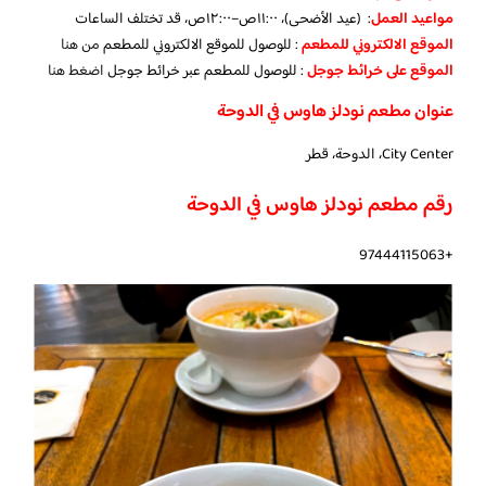
مواعيد العمل
: (عيد الأضحى)، ١١:٠٠ص–١٢:٠٠ص، قد تختلف الساعات
الموقع الالكتروني للمطعم
: للوصول للموقع الالكتروني للمطعم
من هنا
الموقع على خرائط جوجل
: للوصول للمطعم عبر خرائط جوجل
اضغط هنا
عنوان مطعم نودلز هاوس في الدوحة
City Center، الدوحة، قطر
رقم مطعم نودلز هاوس في الدوحة
+97444115063