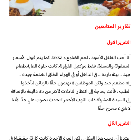
تقارير المتابعين
التقرير الاول
أنا أحب الفلفل الأسود ، لحم الضلوع و laksa. كما يتم قبول الأسعار
المعقولة والمسلية. فقط موكتيل الفراولة. كانت حلوة للغاية.طعام
جيد … بيئة باردة … في الداخل أو في الهواء الطلق الخدمة جيدة …
إنه مطعم جيد ولكن الموظفين لا يهتمون حقًا بالزبائن ليأخذوا
الطلب ، فأنت بحاجة إلى انتظار النادلات لأكثر من 35 دقيقة بالإضافة
إلى السيدة المشرفة ذات الثوب الأحمر تتحدث بصوت عالٍ جدًا لأننا
لا شيء محرج حقًا
التقرير الثاني
اعتدنا أن نحب هذا المكان ، لكن المرة الأخيرة كانت كارثة حقيقية! في