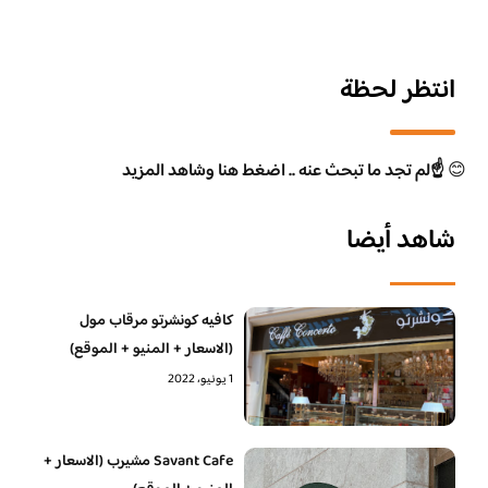
انتظر لحظة
😊
☝️لم تجد ما تبحث عنه .. اضغط هنا وشاهد المزيد
شاهد أيضا
كافيه كونشرتو مرقاب مول
(الاسعار + المنيو + الموقع)
1 يونيو، 2022
Savant Cafe مشيرب (الاسعار +