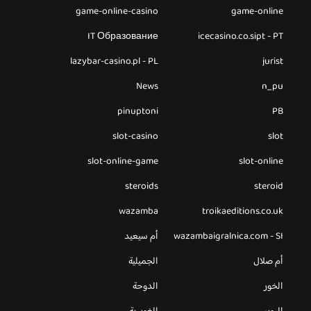
game-online-casino
game-online
IT Образование
icecasino.co.sipt - PT
lazybar-casino.pl - PL
jurist
News
n_pu
pinuptoni
PB
slot-casino
slot
slot-online-game
slot-online
steroids
steroid
wazamba
troikaeditions.co.uk
wazambaigralnica.com - SI
أم سيعيد
أم صلال
الجميلية
الخور
الدوحة