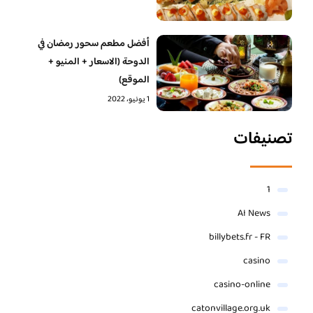
أفضل مطعم سحور رمضان في
الدوحة (الاسعار + المنيو +
الموقع)
1 يونيو، 2022
تصنيفات
1
AI News
billybets.fr - FR
casino
casino-online
catonvillage.org.uk