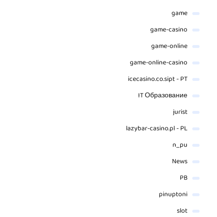
game
game-casino
game-online
game-online-casino
icecasino.co.sipt - PT
IT Образование
jurist
lazybar-casino.pl - PL
n_pu
News
PB
pinuptoni
slot