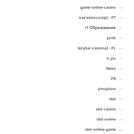
game-online-casino
icecasino.co.sipt - PT
IT Образование
jurist
lazybar-casino.pl - PL
n_pu
News
PB
pinuptoni
slot
slot-casino
slot-online
slot-online-game