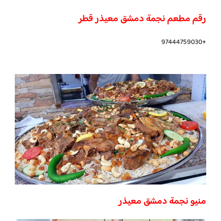
رقم مطعم نجمة دمشق معيذر قطر
+97444759030
منيو نجمة دمشق معيذر