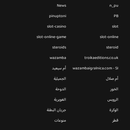
News
n_pu
pinuptoni
PB
slot-casino
slot
slot-online-game
slot-online
steroids
steroid
wazamba
troikaeditions.co.uk
wazambaigralnica.com - SI
أم سيعيد
أم صلال
الجميلية
الخور
الدوحة
الرويس
الغويرية
الوكرة
جريان البطنة
قطر
منوعات