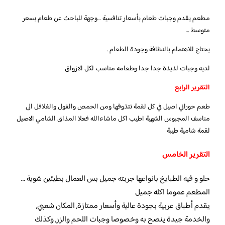
مطعم يقدم وجبات طعام بأسعار تنافسية …وجهة للباحث عن طعام بسعر
متوسط …
يحتاج للاهتمام بالنظافة وجودة الطعام .
لديه وجبات لذيذة جدا جدا وطعامه مناسب لكل الازواق
التقرير الرابع
طعم حوراني اصيل في كل لقمة تتذوقها ومن الحمص والفول والفلافل الى
مناسف المجبوس الشهية اطيب اكل ماشاءالله فعلا المذاق الشامي الاصيل
لقمة شامية طيبة
التقرير الخامس
حلو و فيه الطبايخ بانواعها جربته جميل بس العمال بطيئين شوية …
المطعم عموما اكله جميل
يقدم أطباق عربية بجودة عالية وأسعار ممتازة, المكان شعبي,
والخدمة جيدة ينصح به وخصوصا وجبات اللحم والزر, وكذلك