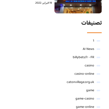
19 فبراير، 2022
تصنيفات
1
AI News
billybets.fr - FR
casino
casino-online
catonvillage.org.uk
game
game-casino
game-online