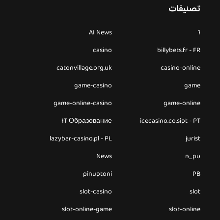
تصنيفات
AI News
1
casino
billybets.fr - FR
catonvillage.org.uk
casino-online
game-casino
game
game-online-casino
game-online
IT Образование
icecasino.co.sipt - PT
lazybar-casino.pl - PL
jurist
News
n_pu
pinuptoni
PB
slot-casino
slot
slot-online-game
slot-online