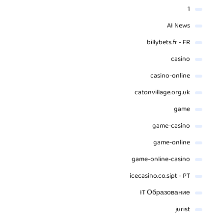
1
AI News
billybets.fr - FR
casino
casino-online
catonvillage.org.uk
game
game-casino
game-online
game-online-casino
icecasino.co.sipt - PT
IT Образование
jurist