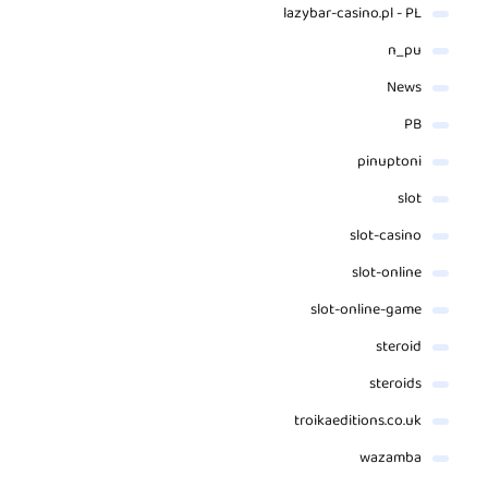
lazybar-casino.pl - PL
n_pu
News
PB
pinuptoni
slot
slot-casino
slot-online
slot-online-game
steroid
steroids
troikaeditions.co.uk
wazamba