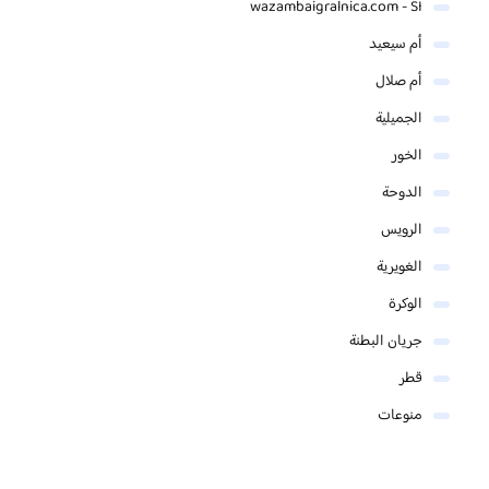
wazambaigralnica.com - SI
أم سيعيد
أم صلال
الجميلية
الخور
الدوحة
الرويس
الغويرية
الوكرة
جريان البطنة
قطر
منوعات