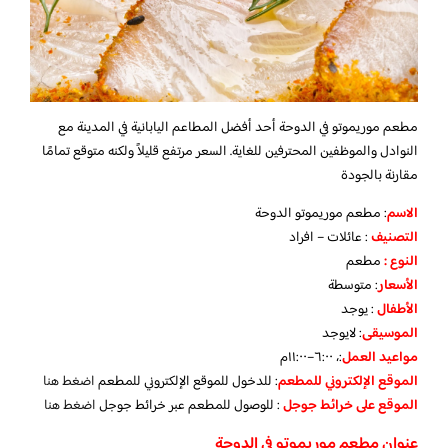
مطعم موريموتو في الدوحة أحد أفضل المطاعم اليابانية في المدينة مع
النوادل والموظفين المحترفين للغاية. السعر مرتفع قليلاً ولكنه متوقع تمامًا
مقارنة بالجودة
الاسم
: مطعم موريموتو الدوحة
التصنيف
: عائلات – افراد
النوع :
مطعم
الأسعار
:
متوسطة
الأطفال
:
يوجد
الموسيقى
: لا
يوجد
مواعيد العمل
:، ٦:٠٠–١١:٠٠م
الموقع الإلكتروني للمطعم
: للدخول للموقع الإلكتروني للمطعم
اضغط هنا
الموقع على خرائط جوجل
: للوصول للمطعم عبر خرائط جوجل
اضغط هنا
عنوان مطعم موريموتو في الدوحة