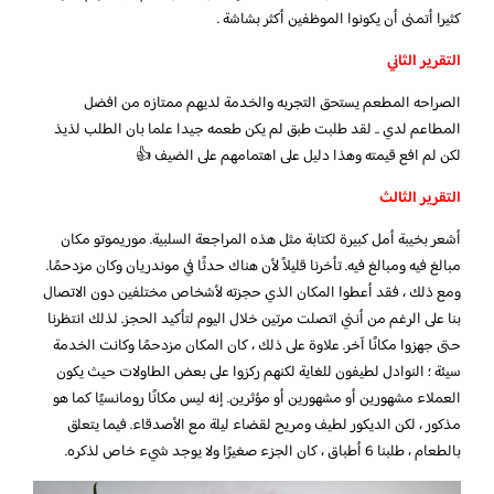
كثيرا أتمنى أن يكونوا الموظفين أكثر بشاشة .
التقرير الثاني
الصراحه المطعم يستحق التجربه والخدمة لديهم ممتازه من افضل
المطاعم لدي .. لقد طلبت طبق لم يكن طعمه جيدا علما بان الطلب لذيذ
لكن لم افع قيمته وهذا دليل على اهتمامهم على الضيف 👍
التقرير الثالث
أشعر بخيبة أمل كبيرة لكتابة مثل هذه المراجعة السلبية. موريموتو مكان
مبالغ فيه ومبالغ فيه. تأخرنا قليلاً لأن هناك حدثًا في موندريان وكان مزدحمًا.
ومع ذلك ، فقد أعطوا المكان الذي حجزته لأشخاص مختلفين دون الاتصال
بنا على الرغم من أنني اتصلت مرتين خلال اليوم لتأكيد الحجز. لذلك انتظرنا
حتى جهزوا مكانًا آخر. علاوة على ذلك ، كان المكان مزدحمًا وكانت الخدمة
سيئة ؛ النوادل لطيفون للغاية لكنهم ركزوا على بعض الطاولات حيث يكون
العملاء مشهورين أو مشهورين أو مؤثرين. إنه ليس مكانًا رومانسيًا كما هو
مذكور ، لكن الديكور لطيف ومريح لقضاء ليلة مع الأصدقاء. فيما يتعلق
بالطعام ، طلبنا 6 أطباق ، كان الجزء صغيرًا ولا يوجد شيء خاص لذكره.