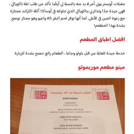
مقبلات أويستر يوني أمر لا بد منه بالنسبة لي أيضًا. تأكد من طلب لفة تاكوياكي ،
فهي جيدة جدًا وتذكرني بتاكوياكي الذي تناولته في أوساكا! أكلة الكركند ممتازة
مع رغوة الجبن في الأعلى. كما أنها توفر لحم البقر A5 واغيو وهو ممتاز. نوصي
بشدة بهذا المطعم!
افضل اطباق المطعم
خدمة جيدة للغاية من قبل باولو وجاغا ، الطعام رائع. ننصح بشدة للزيارة
مينو مطعم موريموتو