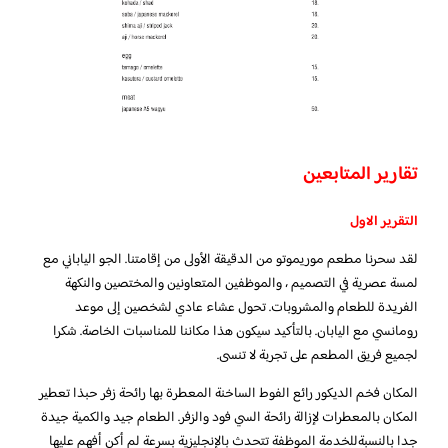
تقارير المتابعين
التقرير الاول
لقد سحرنا مطعم موريموتو من الدقيقة الأولى من إقامتنا. الجو الياباني مع
لمسة عصرية في التصميم ، والموظفين المتعاونين والمختصين والنكهة
الفريدة للطعام والمشروبات. تحول عشاء عادي لشخصين إلى موعد
رومانسي مع اليابان. بالتأكيد سيكون هذا مكاننا للمناسبات الخاصة. شكرا
لجميع فريق المطعم على تجربة لا تنسى.
المكان فخم الديكور رائع الفوط الساخنة المعطرة بها رائحة زفر حبذا تعطير
المكان بالمعطرات لإزالة رائحة السي فود والزفر. الطعام جيد والكمية جيدة
جدا بالنسبةللخدمة الموظفة تتحدث بالإنجليزية بسرعة لم أكن أفهم عليها