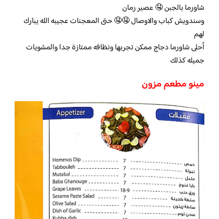
شاورما بالجبن 🤤 عصير رمان
وسندويش كباب والاوصال 🤤🤤 حتى المعجنات عجيبه الله يبارك
لهم
أحلى شاورما دجاج ممكن تجربها ونظافه ممتازة جدا والمشويات
جميله كذلك
مينو مطعم مزون