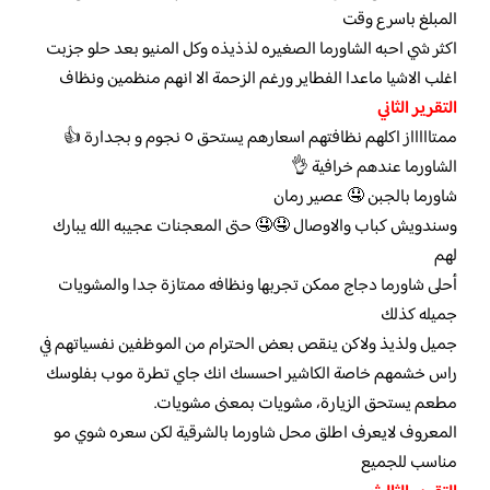
المبلغ باسرع وقت
اكثر شي احبه الشاورما الصغيره لذذيذه وكل المنيو بعد حلو جزبت
اغلب الاشيا ماعدا الفطاير ورغم الزحمة الا انهم منظمين ونظاف
التقرير الثاني
ممتاااااز اكلهم نظافتهم اسعارهم يستحق ٥ نجوم و بجدارة 👍
الشاورما عندهم خرافية 👌
شاورما بالجبن 🤤 عصير رمان
وسندويش كباب والاوصال 🤤🤤 حتى المعجنات عجيبه الله يبارك
لهم
أحلى شاورما دجاج ممكن تجربها ونظافه ممتازة جدا والمشويات
جميله كذلك
جميل ولذيذ ولاكن ينقص بعض الحترام من الموظفين نفسياتهم في
راس خشمهم خاصة الكاشير احسسك انك جاي تطرة موب بفلوسك
مطعم يستحق الزيارة، مشويات بمعنى مشويات.
المعروف لايعرف اطلق محل شاورما بالشرقية لكن سعره شوي مو
مناسب للجميع