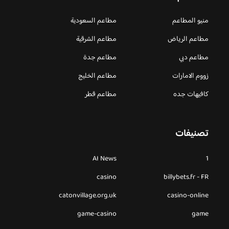
منيو المطاعم
مطاعم السعودية
مطاعم الرياض
مطاعم الشرقية
مطاعم دبي
مطاعم جدة
زووم الامارات
مطاعم الخليج
كافيهات جده
مطاعم قطر
تصنيفات
AI News
1
casino
billybets.fr - FR
catonvillage.org.uk
casino-online
game-casino
game