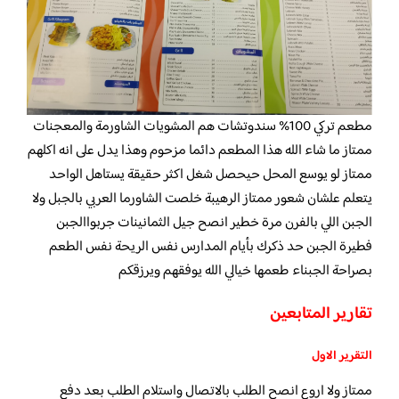
‏مطعم تركي 100% سندوتشات هم المشويات الشاورمة والمعجنات
ممتاز ما شاء الله هذا المطعم دائما مزحوم وهذا يدل على انه اكلهم
ممتاز لو يوسع المحل ‏حيحصل شغل اكثر حقيقة يستاهل الواحد
يتعلم علشان شعور ممتاز الرهيبة خلصت الشاورما العربي بالجبل ولا
الجبن اللي بالفرن مرة خطير انصح جيل الثمانينات جربوا‏الجبن
فطيرة الجبن حد ذكرك بأيام المدارس نفس الريحة نفس الطعم
بصراحة الجبناء طعمها خيالي الله يوفقهم ويرزقكم
تقارير المتابعين
التقرير الاول
ممتاز ولا اروع انصح الطلب بالاتصال واستلام الطلب بعد دفع