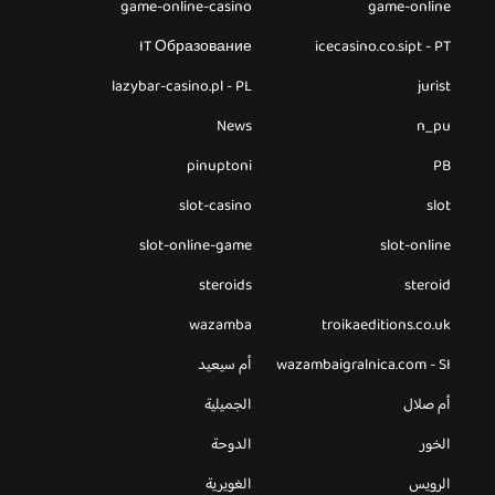
game-online-casino
game-online
IT Образование
icecasino.co.sipt - PT
lazybar-casino.pl - PL
jurist
News
n_pu
pinuptoni
PB
slot-casino
slot
slot-online-game
slot-online
steroids
steroid
wazamba
troikaeditions.co.uk
wazambaigralnica.com - SI
أم سيعيد
أم صلال
الجميلية
الخور
الدوحة
الرويس
الغويرية