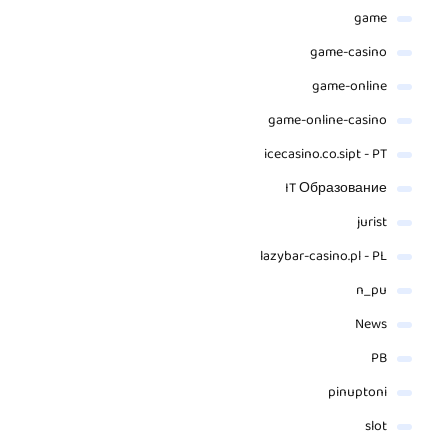
game
game-casino
game-online
game-online-casino
icecasino.co.sipt - PT
IT Образование
jurist
lazybar-casino.pl - PL
n_pu
News
PB
pinuptoni
slot