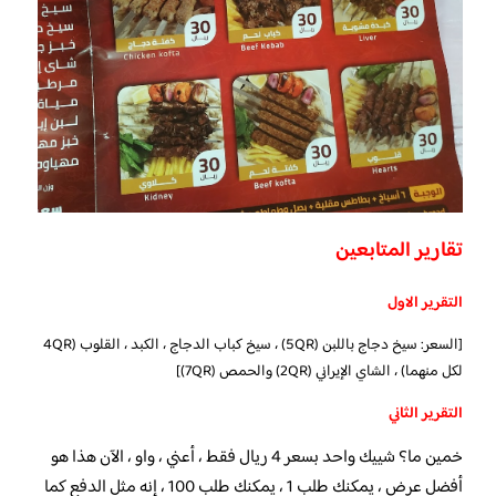
تقارير المتابعين
التقرير الاول
[السعر: سيخ دجاج باللبن (5QR) ، سيخ كباب الدجاج ، الكبد ، القلوب (4QR
لكل منهما) ، الشاي الإيراني (2QR) والحمص (7QR)]
التقرير الثاني
خمين ما؟ شييك واحد بسعر 4 ريال فقط ، أعني ، واو ، الآن هذا هو
أفضل عرض ، يمكنك طلب 1 ، يمكنك طلب 100 ، إنه مثل الدفع كما