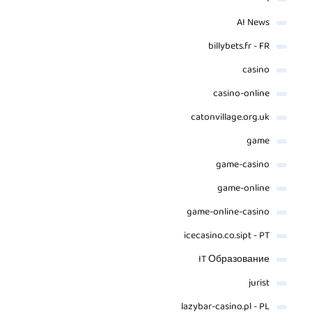
AI News
billybets.fr - FR
casino
casino-online
catonvillage.org.uk
game
game-casino
game-online
game-online-casino
icecasino.co.sipt - PT
IT Образование
jurist
lazybar-casino.pl - PL