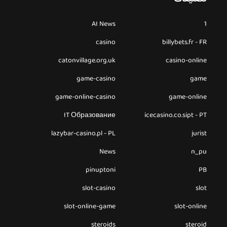
AI News
1
casino
billybets.fr - FR
catonvillage.org.uk
casino-online
game-casino
game
game-online-casino
game-online
IT Образование
icecasino.co.sipt - PT
lazybar-casino.pl - PL
jurist
News
n_pu
pinuptoni
PB
slot-casino
slot
slot-online-game
slot-online
steroids
steroid