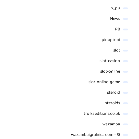
n_pu
News
PB
pinuptoni
slot
slot-casino
slot-online
slot-online-game
steroid
steroids
troikaeditions.co.uk
wazamba
wazambaigralnica.com - SI