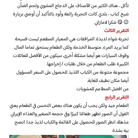
تأكل ، هناك الكثير من الأصناف على الدجاج المشوي ولحم الضأن
شيخ كباب ، بلدي كانت التجربة رائعة وأود بالتأكيد أن أوصي بزيارة
😉 😋 شكرا لامازاني
التقرير الثالث
تجربة شواء لذيذة. المرافقات هي المعيار. المطعم ليست فسيحة
كما يريد المرء. متوسط ​​الخدمة. ولكن الطعام يستحق تماما المال.
وقوف السيارات هو أيضا مشكلة أخرى. سيكون من الأفضل للعائلات
الكبيرة طلب الطعام من خلال طلبات / إخراجها.
مجموعة متنوعة من الكباب اللذيذ للحصول على السعر المسؤول
أيضا مكان نظيف للغاية.
من افضل المطاعم للمشويات
التقرير الرابع
الطعام جيد ولكن يجب أن يكون هناك بعض التحسن في الطعام يعني
القول أن الصور تظهر طعامًا كبيرًا وفي حجمه الصغير والغذاء الإيراني
مذهلة. انظر الصور للحصول على القائمة والكباب لذيذ جدا. انصح
بيه بشدة