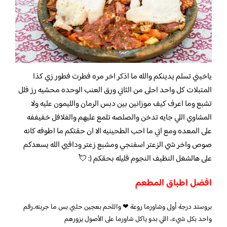
ياخيني تسلم يدينكم والله ما اذكر اخر مره فطرت فطور زي كذا
المتبلات كل واحد احلى من الثاني ورق العنب الوحده محشيه رز فلل
تشبع وما اعرف كيف موزانين بين دبس الرمان والليمون عليه ولا
المشاوي اللي جايه تدخن والصلصه تلمع عليهم والفلافل خفيففه
على المعده ومع اني ما احب الطحينيه الا ان حقتكم ما اطوفه كانه
صوص واخر شي الزعتر اسفنجي ومشبع زعتر ودافيي الله يسعدكم
على هالشغل النظيف النجوم قليله بحقكم (: 💘
افضل اطباق المطعم
بروستد درجة أولى وشاورما روعة ❤ واللحم بعجين حلبي بس ما جربته..رقم
واحد بكل شيء، اللي بدو ياكل شاورما على الأصول يزورهم