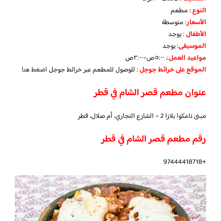
النوع :
مطعم
الأسعار
:
متوسطة
الأطفال
:
يوجد
الموسيقى
:
يوجد
مواعيد العمل
:، ٥:٠٠ص–٢:٠٠ص
الموقع على خرائط جوجل
: للوصول للمطعم عبر خرائط جوجل
اضغط هنا
عنوان مطعم قصر الشام في قطر
مبنى نامكوا بلازا 2 – الشارع التجاري، أم صلال، قطر
رقم مطعم قصر الشام في قطر
+97444418718