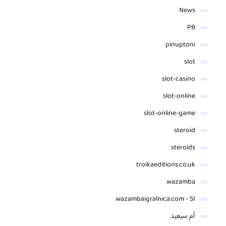
News
PB
pinuptoni
slot
slot-casino
slot-online
slot-online-game
steroid
steroids
troikaeditions.co.uk
wazamba
wazambaigralnica.com - SI
أم سيعيد