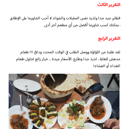
التقرير الثالث
فطاير جيد جدا ولذيذ نفس المقبلات والشواء. لا أحب الشاورما على الإطلاق
، يمكنك كسب شاورما أفضل من أي مطعم آخر أدنى.
التقرير الرابع
لقد طلبنا من اللؤلؤة ووصل الطلب في الوقت المحدد ودافئ !!! طعام
مدهش للغاية ، لذيذ جدا وطازج. الأسعار جيدة … خيار رائع لتناول طعام
الغداء أو العشاء!