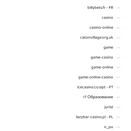
billybets.fr - FR
casino
casino-online
catonvillage.org.uk
game
game-casino
game-online
game-online-casino
icecasino.co.sipt - PT
IT Образование
jurist
lazybar-casino.pl - PL
n_pu