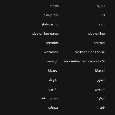
News
n_pu
pinuptoni
PB
slot-casino
slot
slot-online-game
slot-online
steroids
steroid
wazamba
troikaeditions.co.uk
wazambaigralnica.com - SI
أم سيعيد
أم صلال
الجميلية
الخور
الدوحة
الرويس
الغويرية
الوكرة
جريان البطنة
قطر
منوعات