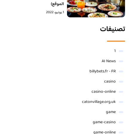
الموقع)
1 يونيو، 2022
تصنيفات
1
AI News
billybets.fr - FR
casino
casino-online
catonvillage.org.uk
game
game-casino
game-online