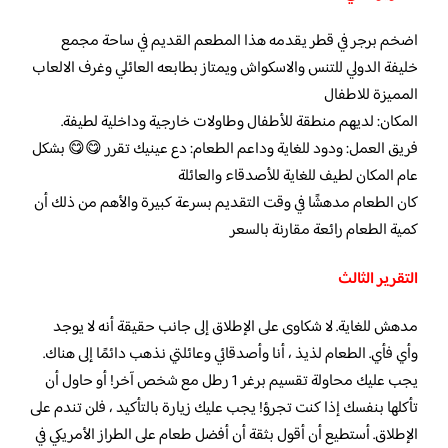
اضخم برجر في قطر يقدمه هذا المطعم القديم في ساحة مجمع
خليفة الدولي للتنس والاسكواش ويمتاز بطابعه العائلي وغرف الالعاب
المميزة للاطفال
المكان: لديهم منطقة للأطفال وطاولات خارجية وداخلية لطيفة.
فريق العمل: ودود للغاية وداعم الطعام: دع عينيك تقرر 😋😋 بشكل
عام المكان لطيف للغاية للأصدقاء والعائلة
كان الطعام مدهشًا في وقت التقديم بسرعة كبيرة والأهم من ذلك أن
كمية الطعام رائعة مقارنة بالسعر
التقرير الثالث
مدهش للغاية. لا شكاوى على الإطلاق إلى جانب حقيقة أنه لا يوجد
وأي فأي. الطعام لذيذ ، أنا وأصدقائي وعائلتي نذهب دائمًا إلى هناك.
يجب عليك محاولة تقسيم برغر 1 رطل مع شخص آخر! أو حاول أن
تأكلها بنفسك إذا كنت تجرؤ! يجب عليك زيارة بالتأكيد ، فلن تندم على
الإطلاق. أستطيع أن أقول بثقة أن أفضل طعام على الطراز الأمريكي في