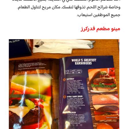
وخاصة شرائح اللحم. تذوقها لنفسك. مكان مريح لتناول الطعام.
جميع الموظفين استيعاب.
مينو مطعم فدركرز