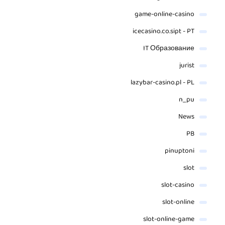
game-online-casino
icecasino.co.sipt - PT
IT Образование
jurist
lazybar-casino.pl - PL
n_pu
News
PB
pinuptoni
slot
slot-casino
slot-online
slot-online-game