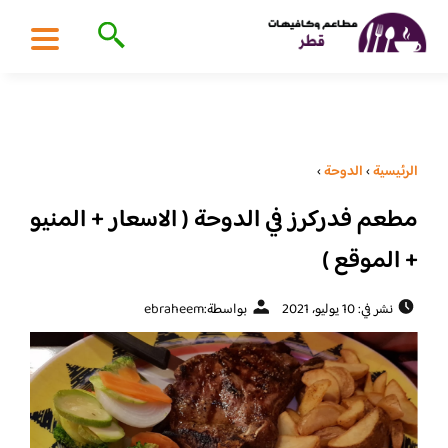
الرئيسية
›
الدوحة
›
مطعم فدركرز في الدوحة ( الاسعار + المنيو
+ الموقع )
نشر في: 10 يوليو، 2021
بواسطة:
ebraheem