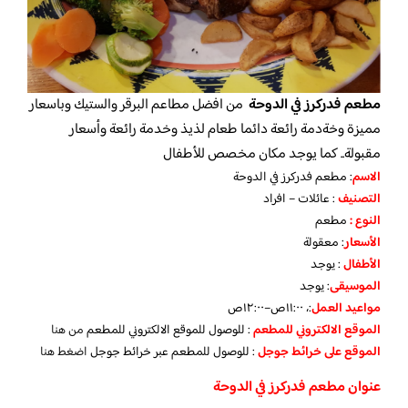
مطعم فدركرز في الدوحة
من افضل مطاعم البرقر والستيك وباسعار
مميزة وخةدمة رائعة دائما طعام لذيذ وخدمة رائعة وأسعار
مقبولة.. كما يوجد مكان مخصص للأطفال
الاسم
: مطعم فدركرز في الدوحة
التصنيف
: عائلات – افراد
النوع :
مطعم
الأسعار
:
معقولة
الأطفال
:
يوجد
الموسيقى
:
يوجد
مواعيد العمل
:، ١١:٠٠ص–١٢:٠٠ص
الموقع الالكتروني للمطعم
: للوصول للموقع الالكتروني للمطعم
من هنا
الموقع على خرائط جوجل
: للوصول للمطعم عبر خرائط جوجل
اضغط هنا
عنوان مطعم فدركرز في الدوحة