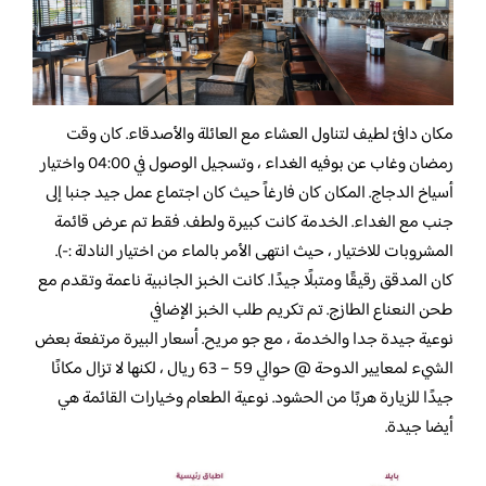
مكان دافئ لطيف لتناول العشاء مع العائلة والأصدقاء. كان وقت
رمضان وغاب عن بوفيه الغداء ، وتسجيل الوصول في 04:00 واختيار
أسياخ الدجاج. المكان كان فارغاً حيث كان اجتماع عمل جيد جنبا إلى
جنب مع الغداء. الخدمة كانت كبيرة ولطف. فقط تم عرض قائمة
المشروبات للاختيار ، حيث انتهى الأمر بالماء من اختيار النادلة :-).
كان المدقق رقيقًا ومتبلًا جيدًا. كانت الخبز الجانبية ناعمة وتقدم مع
طحن النعناع الطازج. تم تكريم طلب الخبز الإضافي
نوعية جيدة جدا والخدمة ، مع جو مريح. أسعار البيرة مرتفعة بعض
الشيء لمعايير الدوحة @ حوالي 59 – 63 ريال ، لكنها لا تزال مكانًا
جيدًا للزيارة هربًا من الحشود. نوعية الطعام وخيارات القائمة هي
أيضا جيدة.