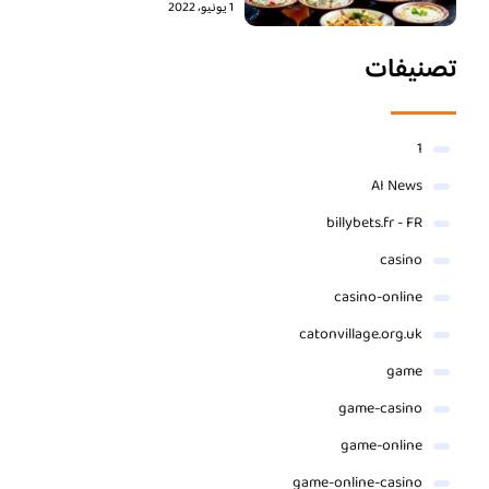
1 يونيو، 2022
تصنيفات
1
AI News
billybets.fr - FR
casino
casino-online
catonvillage.org.uk
game
game-casino
game-online
game-online-casino