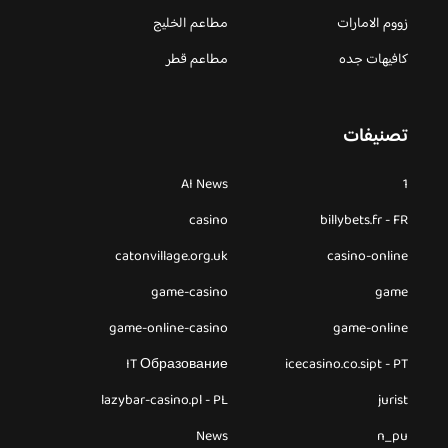
زووم الامارات
مطاعم الخليج
كافيهات جده
مطاعم قطر
تصنيفات
AI News
1
casino
billybets.fr - FR
catonvillage.org.uk
casino-online
game-casino
game
game-online-casino
game-online
IT Образование
icecasino.co.sipt - PT
lazybar-casino.pl - PL
jurist
News
n_pu