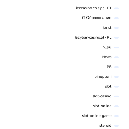
icecasino.co.sipt - PT
IT Образование
jurist
lazybar-casino.pl - PL
n_pu
News
PB
pinuptoni
slot
slot-casino
slot-online
slot-online-game
steroid