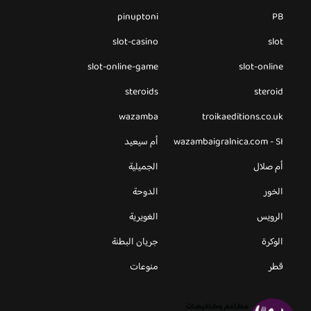
pinuptoni
PB
slot-casino
slot
slot-online-game
slot-online
steroids
steroid
wazamba
troikaeditions.co.uk
wazambaigralnica.com - SI
أم سيعيد
أم صلال
الجميلية
الخور
الدوحة
الرويس
الغويرية
الوكرة
جريان البطنة
قطر
منوعات