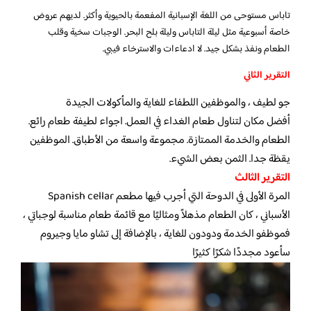
تاباس مستوحى من اللغة الإسبانية المفعمة بالحيوية وأكثر. لديهم عروض
خاصة أسبوعية مثل ليلة التاباس وليلة بلح البحر. الوجبات سخية وقلب
الطعام ونفذ بشكل جيد. لا ادعاءات والاسترخاء فيبي.
التقرير الثاني
جو لطيف ، والموظفين اللطفاء للغاية والمأكولات الجيدة
أفضل مكان لتناول طعام الغداء في العمل. اجواء لطيفة طعام رائع.
الطعام والخدمة الممتازة. مجموعة واسعة من الأطباق. الموظفين
يقظة جدا. الثمن بعض الشيء.
التقرير الثالث
المرة الأولى في الدوحة التي أجرب فيها مطعم Spanish cellar
الأسباني ، كان الطعام مذهلاً ومثاليًا مع قائمة طعام مناسبة لوجباتي ،
فموظفو الخدمة ودودون للغاية ، بالإضافة إلى تشاو مايا وجيروم
سأعود مجددًا شكرًا كثيرًا