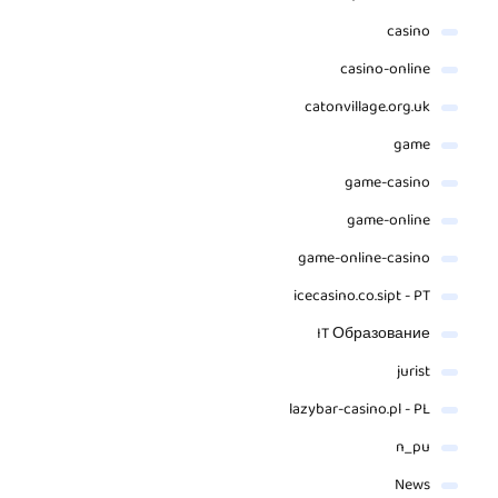
casino
casino-online
catonvillage.org.uk
game
game-casino
game-online
game-online-casino
icecasino.co.sipt - PT
IT Образование
jurist
lazybar-casino.pl - PL
n_pu
News