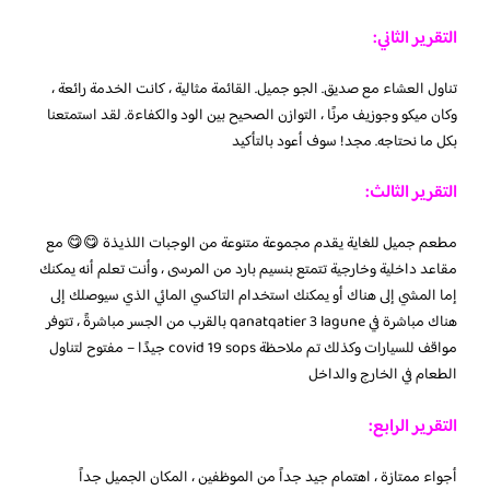
التقرير الثاني:
تناول العشاء مع صديق. الجو جميل. القائمة مثالية ، كانت الخدمة رائعة ،
وكان ميكو وجوزيف مرنًا ، التوازن الصحيح بين الود والكفاءة. لقد استمتعنا
بكل ما نحتاجه. مجد! سوف أعود بالتأكيد
التقرير الثالث:
مطعم جميل للغاية يقدم مجموعة متنوعة من الوجبات اللذيذة 😋😋 مع
مقاعد داخلية وخارجية تتمتع بنسيم بارد من المرسى ، وأنت تعلم أنه يمكنك
إما المشي إلى هناك أو يمكنك استخدام التاكسي المائي الذي سيوصلك إلى
هناك مباشرة في qanatqatier 3 lagune بالقرب من الجسر مباشرةً ، تتوفر
مواقف للسيارات وكذلك تم ملاحظة covid 19 sops جيدًا – مفتوح لتناول
الطعام في الخارج والداخل
التقرير الرابع:
أجواء ممتازة ، اهتمام جيد جداً من الموظفين ، المكان الجميل جداً