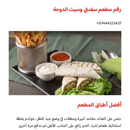
رقم مطعم سفنتي وسيت الدوحة
97444123437+
أفضل أطباق المطعم
جلس على الفناء. مقاعد كبيرة ومظلات في وضع جيد للظل. خوادم يقظة
استثنائية. طعام لذيذ. الخبز رائع. على الجانب الأغلى ثم تدفع مرة أخرى