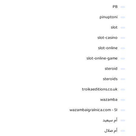
PB
pinuptoni
slot
slot-casino
slot-online
slot-online-game
steroid
steroids
troikaeditions.co.uk
wazamba
wazambaigralnica.com - SI
أم سيعيد
أم صلال