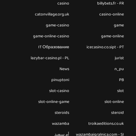
casino
billybets.fr - FR
catonvillage.org.uk
casino-online
game-casino
game
game-online-casino
game-online
IT Образование
icecasino.co.sipt - PT
lazybar-casino.pl - PL
jurist
News
n_pu
pinuptoni
PB
slot-casino
slot
slot-online-game
slot-online
steroids
steroid
wazamba
troikaeditions.co.uk
wazambaigralnica.com - SI
أم سيعيد