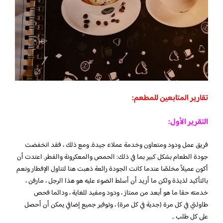
تقارير المتابعين للمطعم:
التقرير الأول:
فريق عمل ودود ومتعاون وخدمة عملاء جيدة. ومع ذلك ، فقد انخفضت
جودة الطعام بشكل كبير بما في ذلك: الحمص والمعكرونة والفطر. اعتدت أن
أكون عميلاً مخلصًا عندما كانت الجودة رائعة ذهبت هنا لتناول الإفطار ونعم
بالتأكيد لذيذة ولكن ما أريد أن أسلط الضوء عليه هو هذا الرجل ، مارفن ،
خدمته حقا ما هو أبعد من ممتاز ، ودود ومفيد للغاية ، ودائما فحص
طاولتي في كل مرة (جدية في كل مرة) ، وتوفير جميع إضافي يمكن أن أحصل
على كل طلب ..