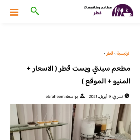
الرئيسية
›
قطر
›
مطعم سبنتي ويست قطر ( الاسعار +
المنيو + الموقع )
نشر في: 9 أبريل، 2021
بواسطة:
ebraheem