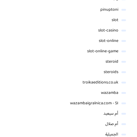
pinuptoni
slot
slot-casino
slot-online
slot-online-game
steroid
steroids
troikaeditions.co.uk
wazamba
wazambaigralnica.com - SI
أم سيعيد
أم صلال
الجميلية