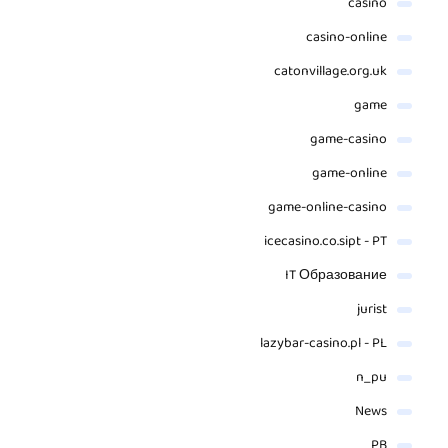
casino
casino-online
catonvillage.org.uk
game
game-casino
game-online
game-online-casino
icecasino.co.sipt - PT
IT Образование
jurist
lazybar-casino.pl - PL
n_pu
News
PB