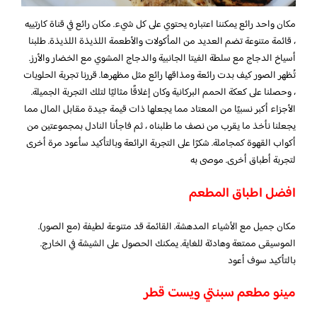
مكان واحد رائع يمكننا اعتباره يحتوي على كل شيء. مكان رائع في قناة كارتييه
، قائمة متنوعة تضم العديد من المأكولات والأطعمة اللذيذة اللذيذة. طلبنا
أسياخ الدجاج مع سلطة الفيتا الجانبية والدجاج المشوي مع الخضار والأرز.
تُظهر الصور كيف بدت رائعة ومذاقها رائع مثل مظهرها. قررنا تجربة الحلويات
، وحصلنا على كعكة الحمم البركانية وكان إغلاقًا مثاليًا لتلك التجربة الجميلة.
الأجزاء أكبر نسبيًا من المعتاد مما يجعلها ذات قيمة جيدة مقابل المال مما
يجعلنا نأخذ ما يقرب من نصف ما طلبناه ، ثم فاجأنا النادل بمجموعتين من
أكواب القهوة كمجاملة. شكرًا على التجربة الرائعة وبالتأكيد سأعود مرة أخرى
لتجربة أطباق أخرى. موصى به
افضل اطباق المطعم
مكان جميل مع الأشياء المدهشة. القائمة قد متنوعة لطيفة (مع الصور).
الموسيقى ممتعة وهادئة للغاية. يمكنك الحصول على الشيشة في الخارج.
بالتأكيد سوف أعود
مينو مطعم سبنتي ويست قطر