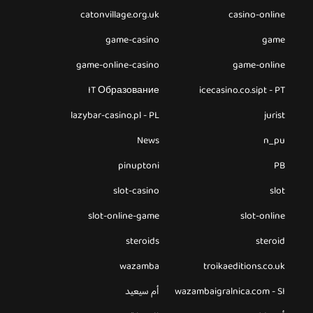
catonvillage.org.uk
casino-online
game-casino
game
game-online-casino
game-online
IT Образование
icecasino.co.sipt - PT
lazybar-casino.pl - PL
jurist
News
n_pu
pinuptoni
PB
slot-casino
slot
slot-online-game
slot-online
steroids
steroid
wazamba
troikaeditions.co.uk
wazambaigralnica.com - SI
أم سيعيد