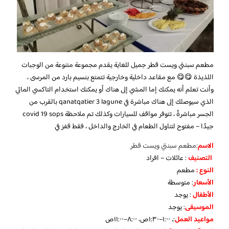
مطعم سبنتي ويست قطر جميل للغاية يقدم مجموعة متنوعة من الوجبات
اللذيذة 😋😋 مع مقاعد داخلية وخارجية تتمتع بنسيم بارد من المرسى ،
وأنت تعلم أنه يمكنك إما المشي إلى هناك أو يمكنك استخدام التاكسي المائي
الذي سيوصلك إلى هناك مباشرة في qanatqatier 3 lagune بالقرب من
الجسر مباشرةً ، تتوفر مواقف للسيارات وكذلك تم ملاحظة covid 19 sops
جيدًا – مفتوح لتناول الطعام في الخارج والداخل ، فقط قفز في
الاسم
:مطعم سبنتي ويست قطر
التصنيف
: عائلات – افراد
النوع :
مطعم
الأسعار
:
متوسطة
الأطفال
:
يوجد
الموسيقى
:
يوجد
مواعيد العمل
:، ١:٠٠–١:٣٠ص، ٨:٠٠–١١:٠٠ص