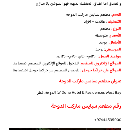
والفندق اما اطباقي المفضله لديهم فهو السوشي بلا منازع
الاسم
: مطعم سبايس ماركت الدوحة
التصنيف
: عائلات – افراد
النوع :
مطعم
الأسعار
:
متوسطة
الأطفال
:
يوجد
الموسيقى
:
يوجد
مواعيد العمل
: ١٢:٠٠م–٤:٠٠م، ٧:٠٠م–١٢:٠٠ص
الموقع الإلكتروني للمطعم
: للدخول للموقع الإلكتروني للمطعم
اضغط هنا
الموقع على خرائط جوجل
: للوصول للمطعم عبر خرائط جوجل
اضغط هنا
عنوان مطعم سبايس ماركت الدوحة
W Doha Hotel & Residences West Bay, الدوحة، قطر
رقم مطعم سبايس ماركت الدوحة
97444535000+