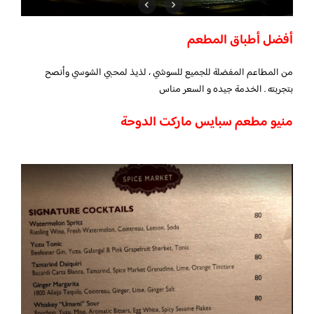
أفضل أطباق المطعم
من المطاعم المفضلة للجميع للسوشي ، لذيذ لمحبي الشوسي وأنصح
بتجربته . الخدمة جيده و السعر مناس
منيو مطعم سبايس ماركت الدوحة