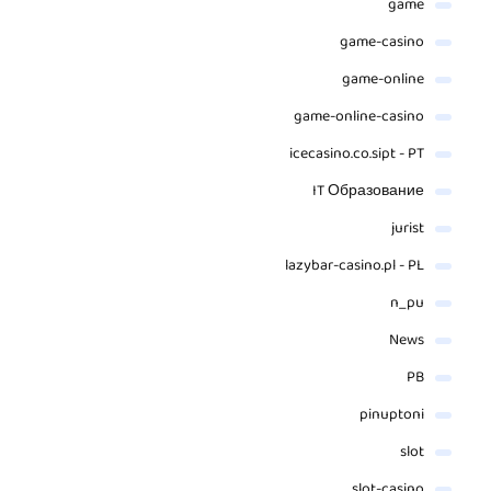
game
game-casino
game-online
game-online-casino
icecasino.co.sipt - PT
IT Образование
jurist
lazybar-casino.pl - PL
n_pu
News
PB
pinuptoni
slot
slot-casino