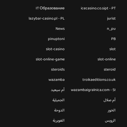
IT Образование
icecasino.co.sipt - PT
lazybar-casino.pl - PL
jurist
News
n_pu
pinuptoni
PB
slot-casino
slot
slot-online-game
slot-online
steroids
steroid
wazamba
troikaeditions.co.uk
wazambaigralnica.com - SI
أم سيعيد
أم صلال
الجميلية
الخور
الدوحة
الرويس
الغويرية