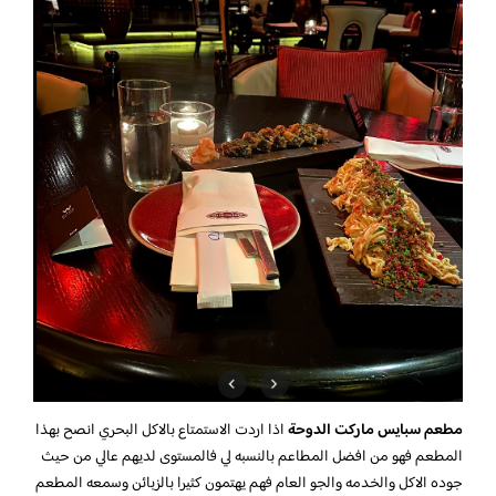
مطعم سبايس ماركت الدوحة
اذا اردت الاستمتاع بالاكل البحري انصح بهذا
المطعم فهو من افضل المطاعم بالنسبه لي فالمستوى لديهم عالي من حيث
جوده الاكل والخدمه والجو العام فهم يهتمون كثيرا بالزبائن وسمعه المطعم