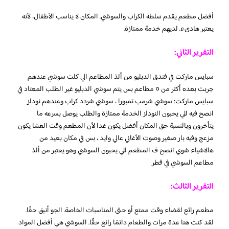
أفضل مطعم يقدم سلطة الكراب والسوشي. المكان لا يناسب الأطفال، لأنه
يعتبر هادىء. لديهم خدمة ممتازة.
التقرير الثاني:
سبايس ماركت في فندق الدبليو من ألذ المطاعم الي كلت سوشي عندهم
جربت بعده أكثر من ٥ مطاعم بس يتم سوشي الدبليو غير الطلب المعتاد في
سبايس ماركت: سوشي شرمب تمبورا ، سوشي شردد كراب وعندهم نودلز
انصح فيه للي يحبون النودلز الخدمة ممتازة والطلب يوصل بسرعه ما
يتأخرون وبالنسبة حق المكان أفضل يكون غدا لأن المطعم وقت العشا يكون
مزعج وفيه بار صغير وصوت الأغاني عالي وايد ، بس في مكان بعيد من
هالاشياء شوي انصح ف المطعم للي يحبون السوشي وهو يعتبر من ألذ
مطاعم السوشي في قطر
التقرير الثالث:
مطعم رائع لقضاء وقت ممتع أو حتى المناسبات الخاصة. الجو أنيق حقًا.
لقد كنت هنا عدة مرات والطعام دائمًا رائع حقًا. السوشي هي أفضل المواد