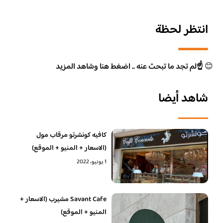
انتظر لحظة
😊
☝️لم تجد ما تبحث عنه .. اضغط هنا وشاهد المزيد
شاهد أيضا
كافيه كونشرتو مرقاب مول
(الاسعار + المنيو + الموقع)
1 يونيو، 2022
Savant Cafe مشيرب (الاسعار +
المنيو + الموقع)