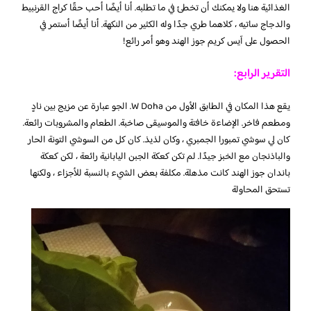
الغذائية هنا ولا يمكنك أن تخطئ في ما تطلبه. أنا أيضًا أحب حقًا كراج القرنبيط
والدجاج ساتيه ، كلاهما طري جدًا وله الكثير من النكهة. أنا أيضًا أستمر في
الحصول على آيس كريم جوز الهند وهو أمر رائع!
التقرير الرابع:
يقع هذا المكان في الطابق الأول من W Doha. الجو عبارة عن مزيج بين نادٍ
ومطعم فاخر. الإضاءة خافتة والموسيقى صاخبة. الطعام والمشروبات رائعة.
كان لي سوشي تمبورا الجمبري ، وكان لذيذ. كان كل من السوشي التونة الحار
والباذنجان مع الخبز جيدًا. لم تكن كعكة الجبن اليابانية رائعة ، لكن كعكة
باندان جوز الهند كانت مذهلة. مكلفة بعض الشيء بالنسبة للأجزاء ، ولكنها
تستحق المحاولة