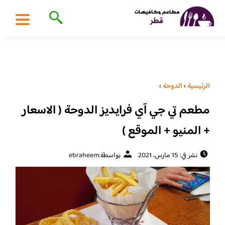
الرئيسية
›
الدوحة
›
مطعم تي جي آي فرايديز الدوحة ( الاسعار
+ المنيو + الموقع )
نشر في: 15 مارس، 2021
بواسطة:
ebraheem