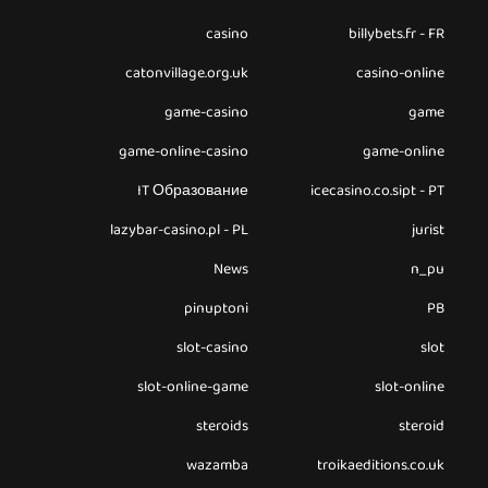
casino
billybets.fr - FR
catonvillage.org.uk
casino-online
game-casino
game
game-online-casino
game-online
IT Образование
icecasino.co.sipt - PT
lazybar-casino.pl - PL
jurist
News
n_pu
pinuptoni
PB
slot-casino
slot
slot-online-game
slot-online
steroids
steroid
wazamba
troikaeditions.co.uk