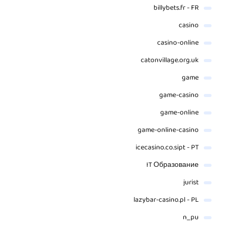
billybets.fr - FR
casino
casino-online
catonvillage.org.uk
game
game-casino
game-online
game-online-casino
icecasino.co.sipt - PT
IT Образование
jurist
lazybar-casino.pl - PL
n_pu