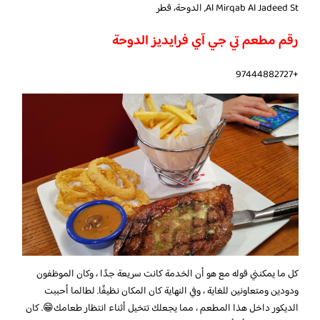
Al Mirqab Al Jadeed St, الدوحة، قطر
رقم مطعم تي جي آي فرايديز الدوحة
+97444882727
كل ما يمكنني قوله مع هو أن الخدمة كانت سريعة جدًا ، وكان الموظفون
ودودين ومتعاونين للغاية ، وفي النهاية كان المكان نظيفًا. لطالما أحببت
الديكور داخل هذا المطعم ، مما يجعلك تتخيل أثناء انتظار طعامك😁. كان