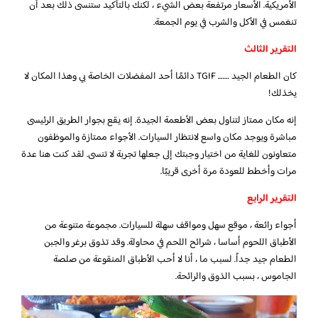
الأمريكية. الأسعار مرتفعة بعض الشيء ، لكنك بالتأكيد ستنسى ذلك بعد أن
تنغمس في الأكل والشرب في يوم الجمعة.
التقرير الثالث
كان الطعام الجيد ……. TGIF دائمًا أحد المفضلات الخاصة بي وهذا المكان لا
يخذلك!
إنه مكان ممتاز لتناول بعض الأطعمة الجيدة. إنه يقع بجوار الطريق الرئيسى
مباشرة ويوجد مكان واسع لانتظار السيارات. الأجواء ممتازة والموظفون
متعاونون للغاية من اختيار وجبتك إلى جعلها تجربة لا تنسى. لقد كنت هنا عدة
مرات وأخطط للعودة مرة أخرى قريبًا.
التقرير الرابع
أجواء رائعة ، موقع سهل ومواقف سهلة للسيارات. مجموعة متنوعة من
الأطباق اللحوم أساسا ، شرائح اللحم في محاولة. وقد تذوق برغر والجبن
الطعام جيد جداً. لسبب ما ، أنا لا أحب الأطباق المنقوعة من صلصة
الجاموس ، بسبب الذوق والرائحة.