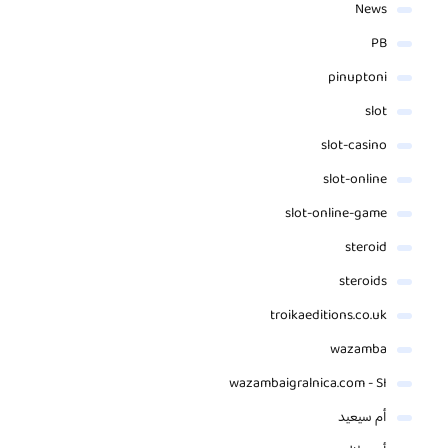
News
PB
pinuptoni
slot
slot-casino
slot-online
slot-online-game
steroid
steroids
troikaeditions.co.uk
wazamba
wazambaigralnica.com - SI
أم سيعيد