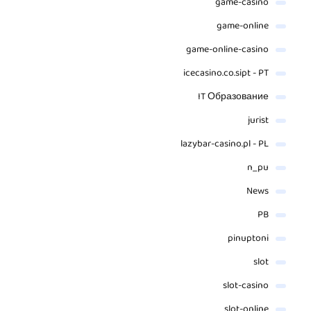
game-casino
game-online
game-online-casino
icecasino.co.sipt - PT
IT Образование
jurist
lazybar-casino.pl - PL
n_pu
News
PB
pinuptoni
slot
slot-casino
slot-online