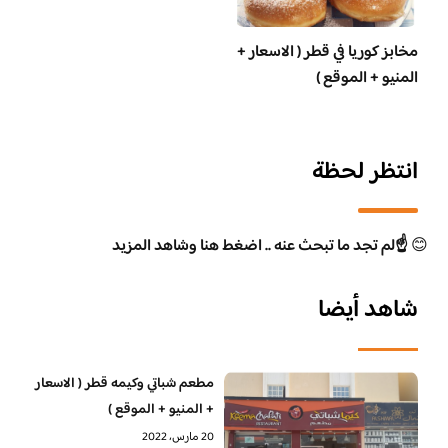
مخابز كوريا في قطر ( الاسعار +
المنيو + الموقع )
انتظر لحظة
😊
☝️لم تجد ما تبحث عنه .. اضغط هنا وشاهد المزيد
شاهد أيضا
مطعم شباتي وكيمه قطر ( الاسعار
+ المنيو + الموقع )
20 مارس، 2022