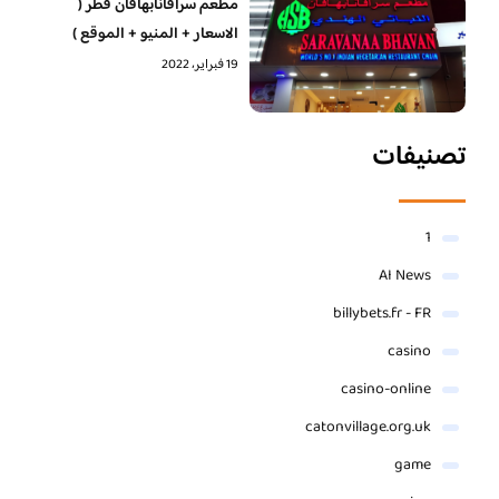
مطعم سرافانابهافان قطر (
الاسعار + المنيو + الموقع )
19 فبراير، 2022
تصنيفات
1
AI News
billybets.fr - FR
casino
casino-online
catonvillage.org.uk
game