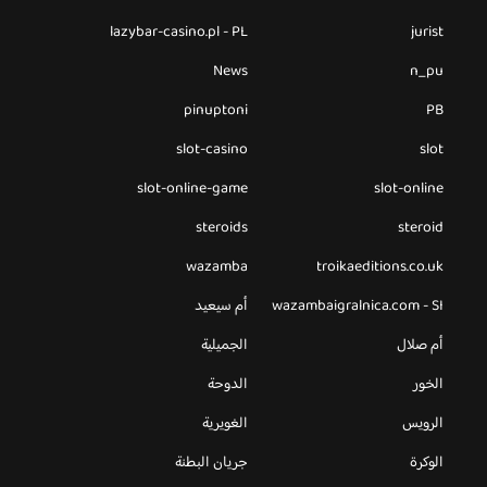
lazybar-casino.pl - PL
jurist
News
n_pu
pinuptoni
PB
slot-casino
slot
slot-online-game
slot-online
steroids
steroid
wazamba
troikaeditions.co.uk
wazambaigralnica.com - SI
أم سيعيد
أم صلال
الجميلية
الخور
الدوحة
الرويس
الغويرية
الوكرة
جريان البطنة