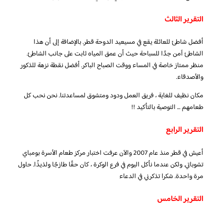
التقرير الثالث
أفضل شاطئ للعائلة يقع في مسيعيد الدوحة قطر. بالإضافة إلى أن هذا
الشاطئ آمن جدًا للسباحة حيث أن عمق المياه ثابت على جانب الشاطئ.
منظر ممتاز خاصة في المساء ووقت الصباح الباكر. أفضل نقطة نزهة للذكور
والأصدقاء.
مكان نظيف للغاية ، فريق العمل ودود ومتشوق لمساعدتنا. نحن نحب كل
طعامهم … التوصية بالتأكيد !!
التقرير الرابع
أعيش في قطر منذ عام 2007 والآن عرفت اختبار مركز طعام الأسرة بومباي
تشوباتي. ولكن عندما نأكل اليوم في فرع الوكرة ، كان حقًا طازجًا ولذيذًا. حاول
مرة واحدة. شكرا تذكرني في الدعاء
التقرير الخامس