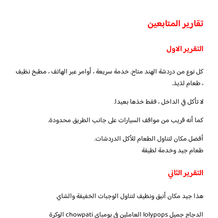
تقارير المتابعين
التقرير الاول
كل نوع من دردشة الهند متاح. خدمة سريعة ، أوامر عبر الهاتف ، مطبخ نظيف
، طعام لذيذ.
لا تأكل في الداخل ، فقط خذها بعيدا.
كما أنه قريب من مواقف السيارات على جانب الطريق محدودة.
أفضل مكان لتناول الطعام للأكل الدردشات.
طعام جيد وخدمة لطيفة
التقرير الثاني
هذا جيد مكان أنيق ونظيف لتناول الوجبات الخفيفة والشاي
الدجاج جميل lolypops العاملين في بومباي chowpati الوكرة