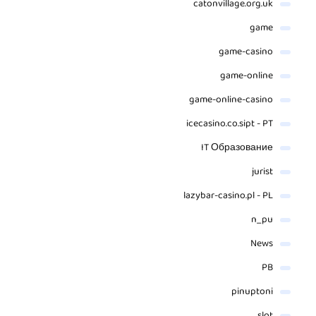
catonvillage.org.uk
game
game-casino
game-online
game-online-casino
icecasino.co.sipt - PT
IT Образование
jurist
lazybar-casino.pl - PL
n_pu
News
PB
pinuptoni