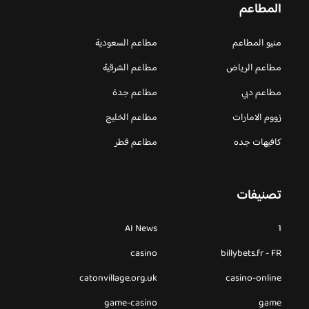
المطاعم
منيو المطاعم
مطاعم السعودية
مطاعم الرياض
مطاعم الشرقية
مطاعم دبي
مطاعم جدة
زووم الامارات
مطاعم الخليج
كافيهات جده
مطاعم قطر
تصنيفات
AI News
1
casino
billybets.fr - FR
catonvillage.org.uk
casino-online
game-casino
game