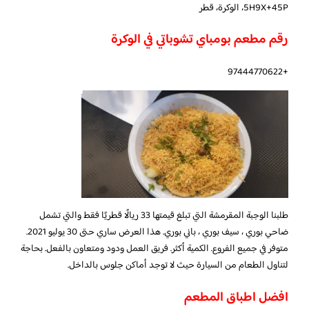
5H9X+45P، الوكرة، قطر
رقم مطعم بومباي تشوباتي في الوكرة
+97444770622
طلبنا الوجبة المقرمشة التي تبلغ قيمتها 33 ريالًا قطريًا فقط والتي تشمل
ضاحي بوري ، سيف بوري ، باني بوري. هذا العرض ساري حتى 30 يوليو 2021.
متوفر في جميع الفروع. الكمية أكثر. فريق العمل ودود ومتعاون بالفعل. بحاجة
لتناول الطعام من السيارة حيث لا توجد أماكن جلوس بالداخل.
افضل اطباق المطعم