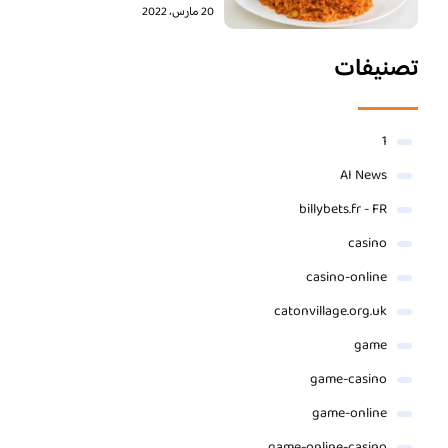
20 مارس، 2022
تصنيفات
1
AI News
billybets.fr - FR
casino
casino-online
catonvillage.org.uk
game
game-casino
game-online