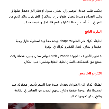
يمكنك طلب خدمة التوصيل إلى المنازل لتناول الإفطار التي تحصل عليها في
وقت الغداء. وعندما تتصل ، يقولون إن السائق في الطريق …. سائق قادم من
المريخ !!!أنا أستمتع حقا الفقراء طعم فالداخل ورخيصة جدا …
التقرير الرابع
لطيفة الكرك. كان الحلو chapathi جيدة جداً.جيد لمحاولة تناول وجبة
خفيفة والشاي. أفضل الفقير والكراك في الوكرة
4 نجوم للأجواء ، 3 لجودة Pooris و karak. ولكن مكان جميل لقضاء وقت
ممتع مع الأصدقاء. …المكان لطيف للغاية وسلمي أحب المكان
التقرير الخامس
لطيفة الكرك. كان الحلو chapathi جيدة جدا. السعر بأسعار معقولة. جيد
لمحاولة تناول وجبة خفيفة وشاي. لديهم العديد من العناصر في القائمة
والتي يمكن تجربتها كذلك.