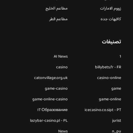
زووم الامارات
مطاعم الخليج
كافيهات جده
مطاعم قطر
تصنيفات
AI News
1
casino
billybets.fr - FR
catonvillage.org.uk
casino-online
game-casino
game
game-online-casino
game-online
IT Образование
icecasino.co.sipt - PT
lazybar-casino.pl - PL
jurist
News
n_pu