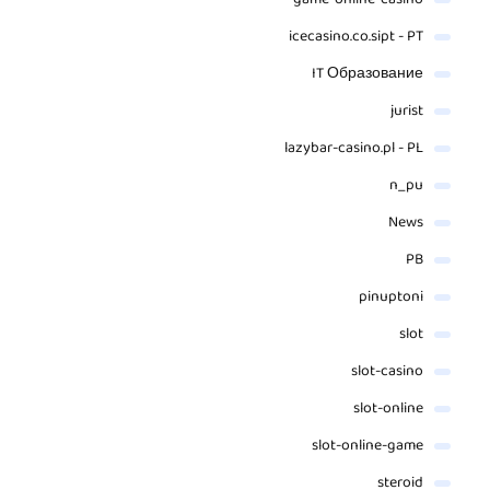
game-online-casino
icecasino.co.sipt - PT
IT Образование
jurist
lazybar-casino.pl - PL
n_pu
News
PB
pinuptoni
slot
slot-casino
slot-online
slot-online-game
steroid