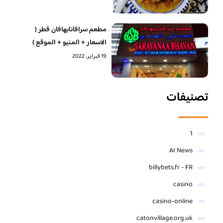
مطعم سرافانابهافان قطر (
الاسعار + المنيو + الموقع )
19 فبراير، 2022
تصنيفات
1
AI News
billybets.fr - FR
casino
casino-online
catonvillage.org.uk