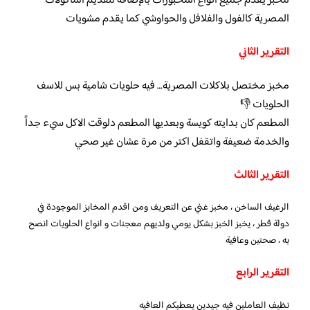
مخبز يقدم جميع انواع المخبوزات بالإضافة لتقديم المأكولات
المصرية كالفول والفلافل والحواوشي كما يقدم مشويات
التقرير الثاني
مخبز مختصل بلاكلات المصرية… فيه حلويات شامية بس للاسف
الحلويات 👎
المطعم كان بدايته كويسة وبعديها المطعم دلوقت الاكل سيء جداً
والخدمة ضعيفة واتقفل اكتر من مرة عشان غير صحي
التقرير الثالث
الرغيف الساخن ، مخبز غني عن التعريف ومن اقدم المخابز الموجودة في
دولة قطر ، يخبز الخبز بشكل يومي ولديهم معجنات و انواع الحلويات انصح
به ، صحتين وعافية
التقرير الرابع
نظيف العاملين فيه جيدين يعطيكم العافيه