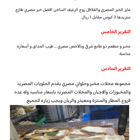
عايز الخبز المصري والفلافل روح الرغيف الساخن افضل خبز مصري طازج
ستريدها 3 كبوس مقابل 1 ريال
التقرير الخامس
مخبز و مطعم ذو طابع شرقي وبالأخص مصري … طيب المذاق و أسعاره
مناسبة
التقرير السادس
مجموعه محلات مخبز وحلواني مصري يقدم الحلويات المصريۃ
والمخبوزات والاجبان والمخلات المصريۃ باسعار مناسبۃ وله عده
فروع .المطار والمنتزۃ ومعيذر والريان ويجب زياره للجميع.