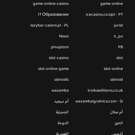
game-online-casino
game-online
IT Образование
icecasino.co.sipt - PT
lazybar-casino.pl - PL
jurist
News
n_pu
pinuptoni
PB
slot-casino
slot
slot-online-game
slot-online
steroids
steroid
wazamba
troikaeditions.co.uk
wazambaigralnica.com - SI
أم سيعيد
أم صلال
الجميلية
الخور
الدوحة
الرويس
الغويرية