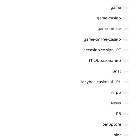
game
game-casino
game-online
game-online-casino
icecasino.co.sipt - PT
IT Образование
jurist
lazybar-casino.pl - PL
n_pu
News
PB
pinuptoni
slot