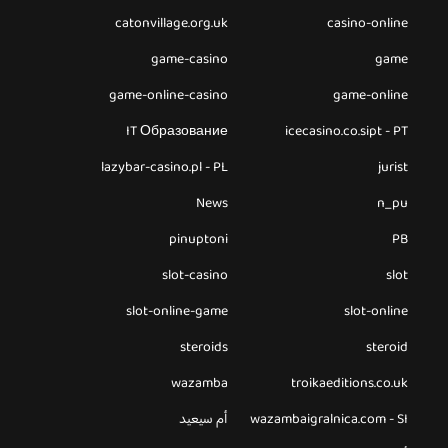
catonvillage.org.uk
casino-online
game-casino
game
game-online-casino
game-online
IT Образование
icecasino.co.sipt - PT
lazybar-casino.pl - PL
jurist
News
n_pu
pinuptoni
PB
slot-casino
slot
slot-online-game
slot-online
steroids
steroid
wazamba
troikaeditions.co.uk
wazambaigralnica.com - SI
أم سيعيد