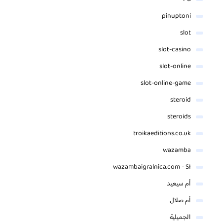
pinuptoni
slot
slot-casino
slot-online
slot-online-game
steroid
steroids
troikaeditions.co.uk
wazamba
wazambaigralnica.com - SI
أم سيعيد
أم صلال
الجميلية