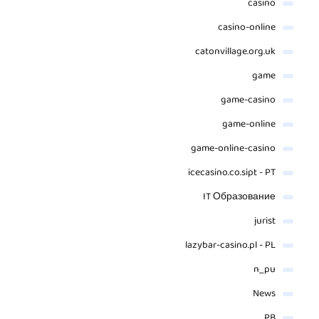
casino
casino-online
catonvillage.org.uk
game
game-casino
game-online
game-online-casino
icecasino.co.sipt - PT
IT Образование
jurist
lazybar-casino.pl - PL
n_pu
News
PB