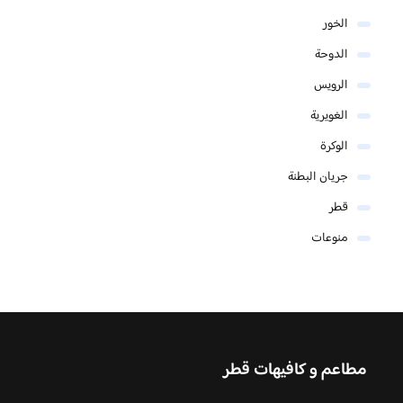
الخور
الدوحة
الرويس
الغويرية
الوكرة
جريان البطنة
قطر
منوعات
مطاعم و كافيهات قطر