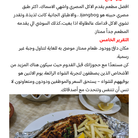
افضل مطعم يقدم الاكل المصري واشهي الاسماك، اكثر طبق
مصري حبيته هو Jjangbog ، والاطباق الجانية كانت لذيذة. وتقدر
تشوي الاكل قدامك عالطاولة اذا بغيت،كذلك السوشي الي يقدمه
المطعم جداً ممتاز.
التقرير الخامس
مكان دافئ وودود. طعام ممتاز. موصى به للغاية لتناول وجبة غير
رسمية.
كن مستعدًا مع حجوزاتك قبل القدوم حيث سيكون هناك المزيد من
الأشخاص الذين يصطفون لتجربة الشواء الرائعة. يوم الاثنين هو
بوفيههم للشواء – يستحق السعر والموظفين ودودون ومتعاونون. لا
تنس أن تتنفس وتتحدث مع أصدقائك.