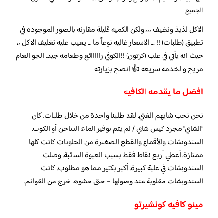
الجميع
الاكل لذيذ ونظيف ،،، ولكن الكميه قليلة مقارنه بالصور الموجوده في
تطبيق (طلبات) !! … الاسعار غاليه نوعاً ما … يعيب عليه تغليف الاكل ،،
حيث انه يأتي في علب (كرتون) !!الكوفي رااااائع وطعامه جيد. الجو العام
مريح والخدمه سريعه 👍 انصح بزيارته
افضل ما يقدمه الكافيه
نحن نحب شايهم الغني. لقد طلبنا واحدة من خلال طلبات. كان
“الشاي” مجرد كيس شاي / لم يتم توفير الماء الساخن أو الكوب.
السندويشات والأقماع والقطع الصغيرة من الحلويات كانت كلها
ممتازة. أعطي أربع نقاط فقط بسبب العبوة السائبة. وصلت
السندويشات في علبة كبيرة. أكبر بكثير مما هو مطلوب. كانت
السندويشات مقلوبة عند وصولها – حتى حشوها خرج من القوائم.
مينو كافيه كونشيرتو