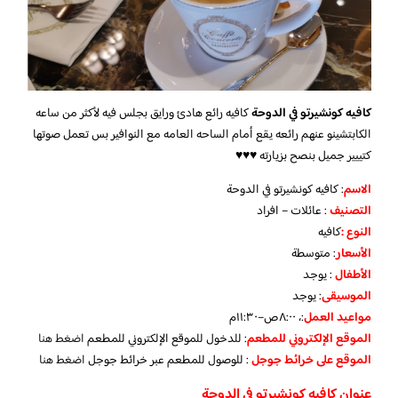
كافيه كونشيرتو في الدوحة
كافيه رائع هادئ ورايق بجلس فيه لأكثر من ساعه
الكابتشينو عنهم رائعه يقع أمام الساحه العامه مع النوافير بس تعمل صوتها
كتييير جميل بنصح بزيارته ♥️♥️♥️
الاسم
: كافيه كونشيرتو في الدوحة
التصنيف
: عائلات – افراد
النوع :
كافيه
الأسعار
:
متوسطة
الأطفال
:
يوجد
الموسيقى
:
يوجد
مواعيد العمل
:، ٨:٠٠ص–١١:٣٠م
الموقع الإلكتروني للمطعم
: للدخول للموقع الإلكتروني للمطعم
اضغط هنا
الموقع على خرائط جوجل
: للوصول للمطعم عبر خرائط جوجل
اضغط هنا
عنوان كافيه كونشيرتو في الدوحة