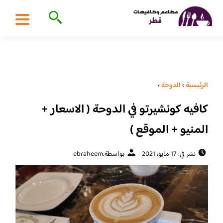
الرئيسية
›
الدوحة
›
كافيه كونشيرتو في الدوحة ( الاسعار +
المنيو + الموقع )
نشر في: 17 مايو، 2021
بواسطة:
ebraheem