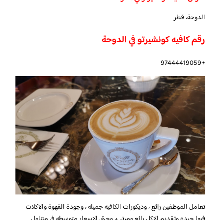
الدوحة، قطر
رقم كافيه كونشيرتو في الدوحة
+97444419059
تعامل الموظفين رائع ، وديكورات الكافيه جميله ، وجودة القهوة والاكلات
فيها جيده وتقديم الاكل رائع ومرتب، وحتى الاسعار متوسطه في متناول