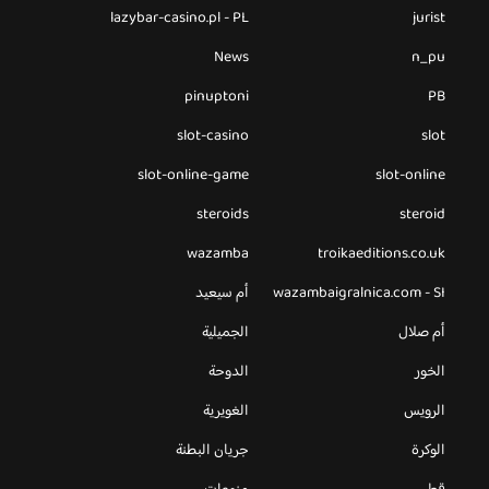
lazybar-casino.pl - PL
jurist
News
n_pu
pinuptoni
PB
slot-casino
slot
slot-online-game
slot-online
steroids
steroid
wazamba
troikaeditions.co.uk
wazambaigralnica.com - SI
أم سيعيد
أم صلال
الجميلية
الخور
الدوحة
الرويس
الغويرية
الوكرة
جريان البطنة