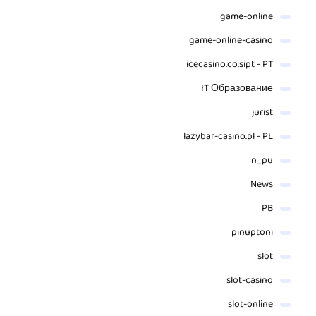
game-online
game-online-casino
icecasino.co.sipt - PT
IT Образование
jurist
lazybar-casino.pl - PL
n_pu
News
PB
pinuptoni
slot
slot-casino
slot-online