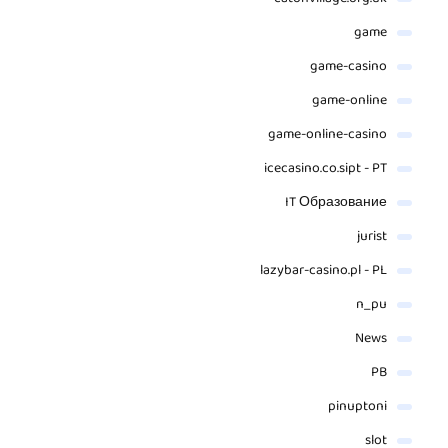
game
game-casino
game-online
game-online-casino
icecasino.co.sipt - PT
IT Образование
jurist
lazybar-casino.pl - PL
n_pu
News
PB
pinuptoni
slot