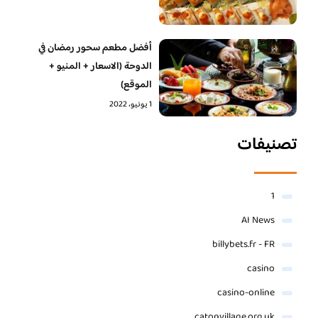
أفضل مطعم سحور رمضان في
الدوحة (الاسعار + المنيو +
الموقع)
1 يونيو، 2022
تصنيفات
1
AI News
billybets.fr - FR
casino
casino-online
catonvillage.org.uk