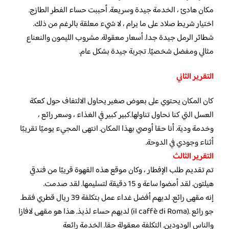
مكان هادئ ، الخدمة جيدة وسريعة. أحببت حساء الفطر الطازج.
اختيار شريط صلاد على ما يرام ، لا شيء معلقة بالرغم من ذلك.
شطائر الرمل جيدة جدا. أسعار معقولة. مشروب الليمون والنعناع
مثالي ومفضل شخصيًا. تجربة جيدة بشكل عام.
التقرير الثاني
كان المكان يحتوي على بعوض صغير يحاول الالتفاف حول كعكة
العسل التي كنا نحاول تناولها.كبير كبير في الغذاء ، وسعر رائع ،
وخدمة ودية. أنا حقا أوصي بهذا المكان. انتهى المجيء يوميًا تقريبًا
أثناء وجودي في الدوحة.
التقرير الثالث
تم تقديم طلب الإفطار ، وكان موقع هذه القهوة قريبًا من فندقي
هيلتون. لقد أمضوا ساعة و 15 دقيقة لتسليمها. لقد صدمت.
إنه مقهى رائع. لديهم أفضل غداء عمل بتكلفة 39 ريال قطري فقط.
لديهم حساء لذيذ. هذا هو مقهى لافازا (il caffè di Roma). جو رائع
والناس الودودين. التكلفة معقولة حقا. الخدمة رائعة