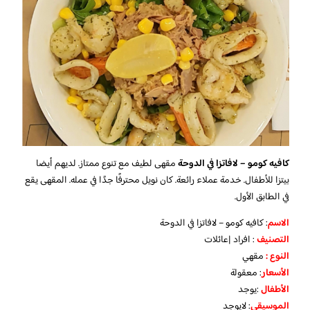
كافيه كومو – لافاتزا في الدوحة
مقهى لطيف مع تنوع ممتاز. لديهم أيضا
بيتزا للأطفال. خدمة عملاء رائعة. كان نويل محترفًا جدًا في عمله. المقهى يقع
في الطابق الأول.
الاسم
: كافيه كومو – لافاتزا في الدوحة
التصنيف
: افراد |عائلات
النوع :
مقهي
الأسعار
: معقولة
الأطفال
:
يوجد
الموسيقى
:
لا
يوجد