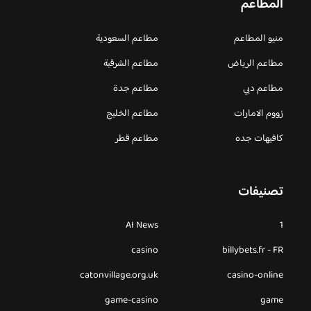
المطاعم
منيو المطاعم
مطاعم السعودية
مطاعم الرياض
مطاعم الشرقية
مطاعم دبي
مطاعم جدة
زووم الامارات
مطاعم الخليج
كافيهات جده
مطاعم قطر
تصنيفات
AI News
1
casino
billybets.fr - FR
catonvillage.org.uk
casino-online
game-casino
game