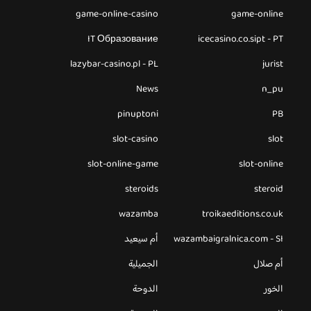
game-online-casino
game-online
IT Образование
icecasino.co.sipt - PT
lazybar-casino.pl - PL
jurist
News
n_pu
pinuptoni
PB
slot-casino
slot
slot-online-game
slot-online
steroids
steroid
wazamba
troikaeditions.co.uk
wazambaigralnica.com - SI
أم سيعيد
أم صلال
الجميلية
الخور
الدوحة