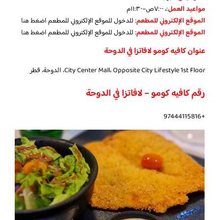
مواعيد العمل
:، ٧:٠٠ص–١١:٣٠م
الموقع الإلكتروني للمطعم
: للدخول للموقع الإلكتروني للمطعم
اضغط هنا
الموقع الإلكتروني للمطعم
: للدخول للموقع الإلكتروني للمطعم
اضغط هنا
عنوان كافيه كومو لافاتزا في الدوحة
City Center Mall، Opposite City Lifestyle 1st Floor، الدوحة، قطر
رقم كافيه كومو – لافاتزا في الدوحة
+97444115816