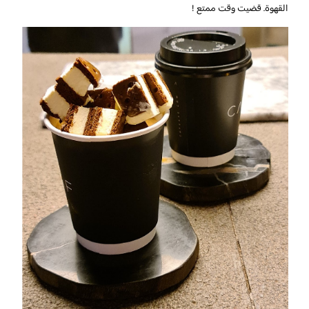
القهوة. قضيت وقت ممتع !