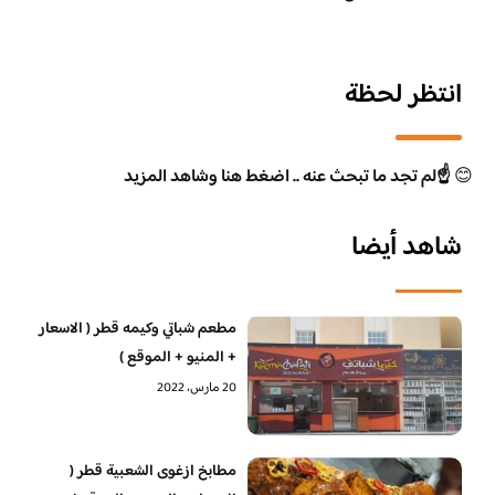
انتظر لحظة
😊
☝️لم تجد ما تبحث عنه .. اضغط هنا وشاهد المزيد
شاهد أيضا
مطعم شباتي وكيمه قطر ( الاسعار
+ المنيو + الموقع )
20 مارس، 2022
مطابخ ازغوى الشعبية قطر (