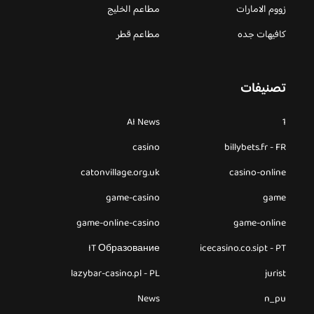
زووم الامارات
مطاعم الخليج
كافيهات جده
مطاعم قطر
تصنيفات
AI News
1
casino
billybets.fr - FR
catonvillage.org.uk
casino-online
game-casino
game
game-online-casino
game-online
IT Образование
icecasino.co.sipt - PT
lazybar-casino.pl - PL
jurist
News
n_pu