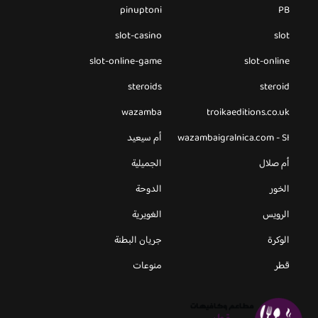
pinuptoni
PB
slot-casino
slot
slot-online-game
slot-online
steroids
steroid
wazamba
troikaeditions.co.uk
wazambaigralnica.com - SI
أم سيعيد
أم صلال
الجميلية
الخور
الدوحة
الرويس
الغويرية
الوكرة
جريان البطنة
قطر
منوعات