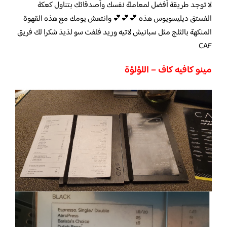
لا توجد طريقة أفضل لمعاملة نفسك وأصدقائك بتناول كعكة
الفستق ديليسويوس هذه 💕💕💕 وانتعش يومك مع هذه القهوة
المنكهة بالثلج مثل سبانيش لاتيه وريد فلفت سو لذيذ شكرا لك فريق
CAF
مينو كافيه كاف – اللؤلؤة