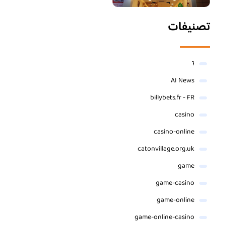
تصنيفات
1
AI News
billybets.fr - FR
casino
casino-online
catonvillage.org.uk
game
game-casino
game-online
game-online-casino