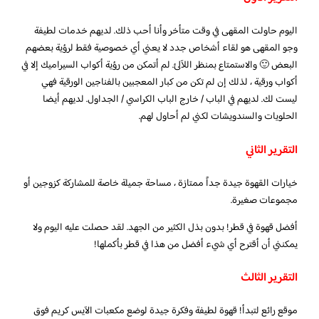
اليوم حاولت المقهى في وقت متأخر وأنا أحب ذلك. لديهم خدمات لطيفة
وجو المقهى هو لقاء أشخاص جدد لا يعني أي خصوصية فقط لرؤية بعضهم
البعض 🙂 والاستمتاع بمنظر اللآلئ. لم أتمكن من رؤية أكواب السيراميك إلا في
أكواب ورقية ، لذلك إن لم تكن من كبار المعجبين بالفناجين الورقية فهي
ليست لك. لديهم في الباب / خارج الباب الكراسي / الجداول. لديهم أيضا
الحلويات والسندويشات لكني لم أحاول لهم.
التقرير الثاني
خيارات القهوة جيدة جداً ممتازة ، مساحة جميلة خاصة للمشاركة كزوجين أو
مجموعات صغيرة.
أفضل قهوة في قطر! بدون بذل الكثير من الجهد. لقد حصلت عليه اليوم ولا
يمكنني أن أقترح أي شيء أفضل من هذا في قطر بأكملها!
التقرير الثالث
موقع رائع لتبدأ! قهوة لطيفة وفكرة جيدة لوضع مكعبات الآيس كريم فوق