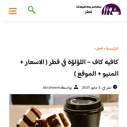
الرئيسية
›
قطر
›
كافيه كاف – اللؤلؤة في قطر ( الاسعار +
المنيو + الموقع )
نشر في: 5 مايو، 2021
بواسطة:
ebraheem