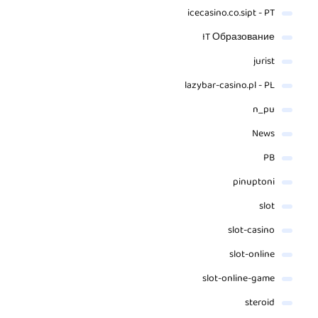
icecasino.co.sipt - PT
IT Образование
jurist
lazybar-casino.pl - PL
n_pu
News
PB
pinuptoni
slot
slot-casino
slot-online
slot-online-game
steroid