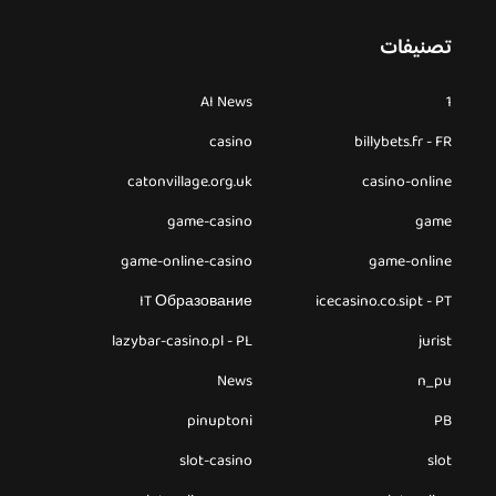
تصنيفات
AI News
1
casino
billybets.fr - FR
catonvillage.org.uk
casino-online
game-casino
game
game-online-casino
game-online
IT Образование
icecasino.co.sipt - PT
lazybar-casino.pl - PL
jurist
News
n_pu
pinuptoni
PB
slot-casino
slot