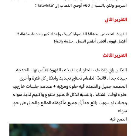
اسبرسو. ولكن بالنسبة ل v60 أوصي الذهاب إلى “flatwhite”.
التقرير الثاني
القهوة التخصص مذهلة! الفاصوليا كبيرة ، وإعداد كبير وخدمة مذهلة !!!
أفضل قهوة ، أفضل أطقم العمل ، خدمة رائعة!
التقرير الثالث
المكان راقي ونظيف ، الحلويات لذيذه ، القهوة لابأس بها ، الخدمه
جيده جدا ، قائمة الطعام تحتاج تجديد وابتكار كل فترة وأخرى
المطعم جميل والقعده فيه حلوه ومرتبه + عندهم جلسات خارجيه
حلوه لوقت الشتاء ، بالنسبه للاكل فالمنيو متنوع واكلهم لذيذ سواء
وجبات او سويت رائع جداً في جميع مأكولاته المالح والحالي على حدٍ
سواء
انصح فيه