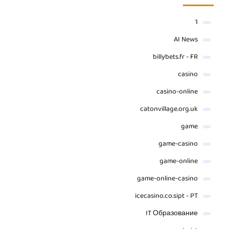
1
AI News
billybets.fr - FR
casino
casino-online
catonvillage.org.uk
game
game-casino
game-online
game-online-casino
icecasino.co.sipt - PT
IT Образование