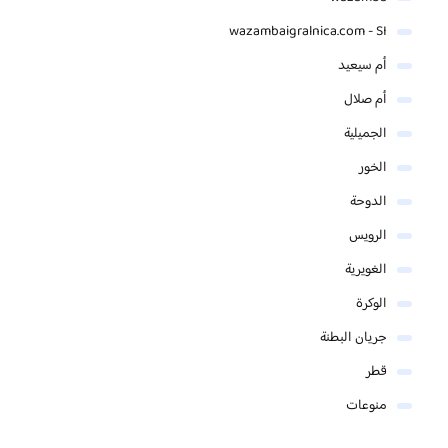
wazambaigralnica.com - SI
أم سيعيد
أم صلال
الجميلية
الخور
الدوحة
الرويس
الغويرية
الوكرة
جريان البطنة
قطر
منوعات