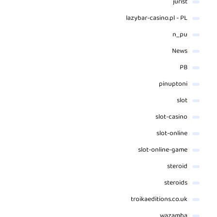
jurist
lazybar-casino.pl - PL
n_pu
News
PB
pinuptoni
slot
slot-casino
slot-online
slot-online-game
steroid
steroids
troikaeditions.co.uk
wazamba