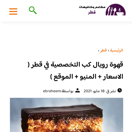
الرئيسية
›
قطر
›
قهوة رويال كب التخصصية في قطر (
الاسعار + المنيو + الموقع )
نشر في: 18 مايو، 2021
بواسطة:
ebraheem