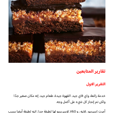
تقارير المتابعين
التقرير الاول
خدمة رائعة. واي فاي جيد. القهوة جيدة. طعام جيد. إنه مكان صغير جدًا
ولكن تم إنجاز كل شيء على أكمل وجه.
أمرت إسبرسو ، لاتيه ، و V60. لإسبريسو لها لطيفة جدا. اتيه لطيفة أيضا بسبب