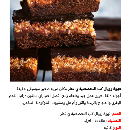
قهوة رويال كب التخصصية في قطر
مكان مريح صغير. موسيقى خفيفة.
أجواء لائقة ، فريق عمل جيد وطعام رائع. أفضل اختياراتي ستكون لازانيا اللحم
البقري والدجاج بالزبدة والأرز وأم علي ومشروب الشوكولاتة الساخن.
الاسم
: قهوة رويال كب التخصصية في قطر
التصنيف
: عائلات – افراد
النوع :
كافيه