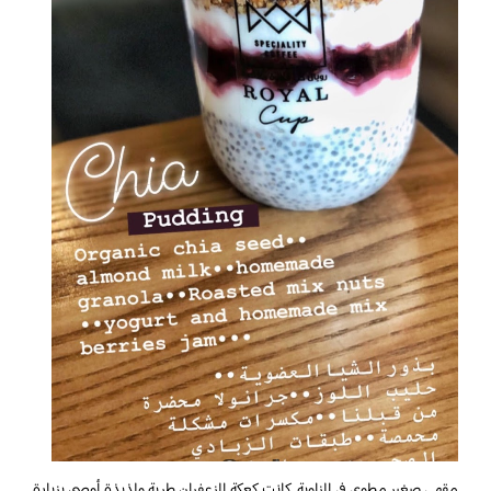
مقهى صغير مطوي في الزاوية. كانت كعكة الزعفران طرية ولذيذة أوصي بزيارة