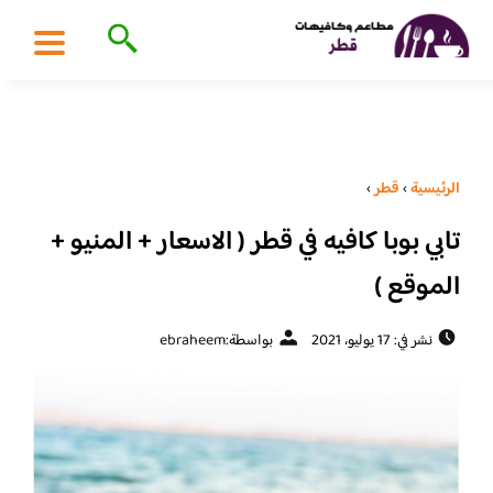
الرئيسية
›
قطر
›
تابي بوبا كافيه في قطر ( الاسعار + المنيو +
الموقع )
نشر في: 17 يوليو، 2021
بواسطة:
ebraheem