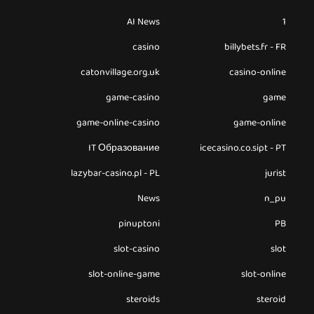
AI News
1
casino
billybets.fr - FR
catonvillage.org.uk
casino-online
game-casino
game
game-online-casino
game-online
IT Образование
icecasino.co.sipt - PT
lazybar-casino.pl - PL
jurist
News
n_pu
pinuptoni
PB
slot-casino
slot
slot-online-game
slot-online
steroids
steroid