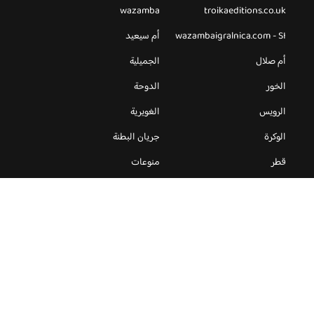
wazamba
troikaeditions.co.uk
wazambaigralnica.com - SI
أم سيعيد
أم صلال
الجميلية
الخور
الدوحة
الرويس
الغويرية
الوكرة
جريان البطنة
قطر
منوعات
جميع الحقوق محفوظة لموقع مطاعم و كافيهات قطر © 2026 -
Privacy
Policy
-
اعلن معنا