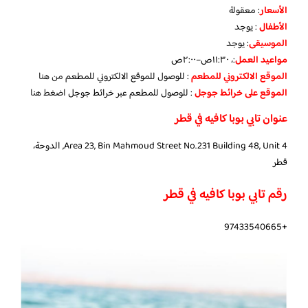
الأسعار
:
معقولة
الأطفال
:
يوجد
الموسيقى
:
يوجد
مواعيد العمل
:، ١١:٣٠ص–٢:٠٠ص
الموقع الالكتروني للمطعم
: للوصول للموقع الالكتروني للمطعم
من هنا
الموقع على خرائط جوجل
: للوصول للمطعم عبر خرائط جوجل
اضغط هنا
عنوان تابي بوبا كافيه في قطر
Area 23, Bin Mahmoud Street No.231 Building 48, Unit 4, الدوحة،
قطر
رقم تابي بوبا كافيه في قطر
+97433540665