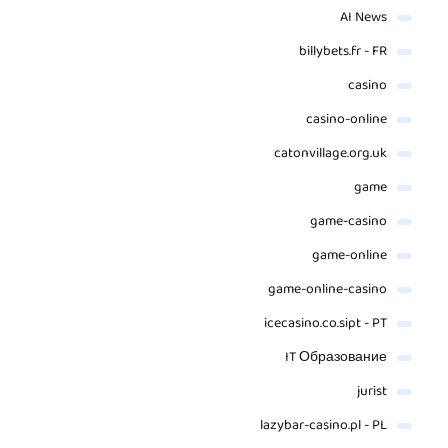
AI News
billybets.fr - FR
casino
casino-online
catonvillage.org.uk
game
game-casino
game-online
game-online-casino
icecasino.co.sipt - PT
IT Образование
jurist
lazybar-casino.pl - PL