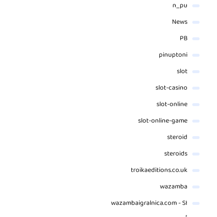
n_pu
News
PB
pinuptoni
slot
slot-casino
slot-online
slot-online-game
steroid
steroids
troikaeditions.co.uk
wazamba
wazambaigralnica.com - SI