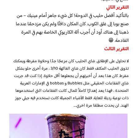
التقرير الثاني
بالتأكيد أفضل حليب في الدوحة! كل شيء جاهز أمام عينيك – من
صنع بوبا إلى غلق الكوب. كان المكان دافئًا ولم يكن مزدحمًا عندما
ذهبنا إلى هناك. أود أن أجرب آلة الكاريوكي الخاصة بهم في المرة
القادمة. 😁
التقرير الثالث
لا تحاول على الإطلاق. شاي الحليب كان مزعجًا جدًا وحلاوة مفرطة ويمكنك
تذوق الحليب المكثف فقط. كان شاي الفاكهة 3/10 ، مرة أخرى حلو بشكل
مفرط. كان هذا بعد أن أخبرتهم أن يجعلوها أقل حلاوة. إذا كنت قد جربت
شاي الفقاعات الحقيقي مثل Bubbles و bobbas في الإمارات العربية
المتحدة ، فهذا يعد إهدارًا كاملاً للمال. كانت الفقاعات التي استخدموها
ذات نوعية رديئة للغاية. فقط الأشياء الجميلة كانت تستخدم فيه جيلي جوز
الهند. لن يحدث مطلقا مرة اخري….