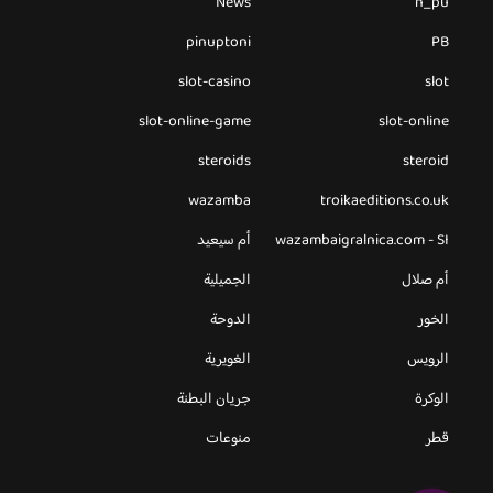
News
n_pu
pinuptoni
PB
slot-casino
slot
slot-online-game
slot-online
steroids
steroid
wazamba
troikaeditions.co.uk
wazambaigralnica.com - SI
أم سيعيد
أم صلال
الجميلية
الخور
الدوحة
الرويس
الغويرية
الوكرة
جريان البطنة
قطر
منوعات