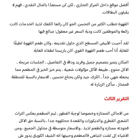
أفضل موقع داخل المركز التجاري ، لكن كن مستعدًا بالمال النقدي ، فهم لا
يقبلون البطاقات.
القهوة تتطلب الكثير من التحسن. الجو كان رائعا الكعك لذيذ الخدمات كانت
رائعة والموظفين كانت ودية السعر غير معقول؛ مبالغ فيها
لقد أحببت الأبيض المسطح الذي حاول تقديمه ، وكان طعم القهوة لطيفًا
للغاية. أنا أحب طعم القهوة القوي. كان باريستا لطفاء للغاية.
المكان يتميز بتصميم جميل وفريد ودقة في التفاصيل .. الجلسات مريحة ..
الاكل متنوع .. طبيعة الأكل مؤكولات شعبية .. يتم خبز الخبز في المطعم مما
يجعله شهي جداً .. الكرك. جيد ولكن يحتاج تحسين .. الاسعار بالنسبة للمنطقة
فممتاز .. سأكرر الزيارة له
التقرير الثالث
من الاماكن الممتازه وخصوصا لوجبة الفطور ، ثيم المطعم يعكس التراث
الشعبي القطري والديكورات والقعدة ححللووه جدا ، بالنسبة حق الاكل
فجودته ممتازه والطعم لذيذ ، والاسعار متوسطة في متناول الجميع ، ومن
الاشياء الي لفتت انتباهي فالمطعم وحبيتها انه الشيف الكويتي يدور على