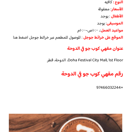
النوع :
كافيه
الأسعار
:
معقولة
الأطفال
:
يوجد
الموسيقى
:
يوجد
مواعيد العمل
:، ١٠:٠٠ص–١٠:٠٠م
الموقع على خرائط جوجل
: للوصول للمطعم عبر خرائط جوجل
اضغط هنا
عنوان مقهي كوب جو في الدوحة
Doha Festival City Mall, 1st Floor، الدوحة، قطر
رقم مقهي كوب جو في الدوحة
+97466032244