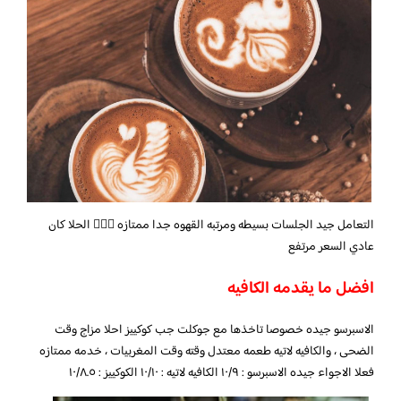
التعامل جيد الجلسات بسيطه ومرتبه القهوه جدا ممتازه 👍🏻🌟 الحلا كان
عادي السعر مرتفع
افضل ما يقدمه الكافيه
الاسبرسو جيده خصوصا تاخذها مع جوكلت جب كوكييز احلا مزاج وقت
الضحى ، والكافيه لاتيه طعمه معتدل وقته وقت المغربيات ، خدمه ممتازه
فعلا الاجواء جيده الاسبرسو : ١٠/٩ الكافيه لاتيه : ١٠/١٠ الكوكييز : ١٠/٨.٥