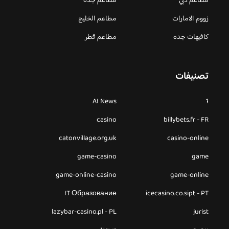
مطاعم دبي
مطاعم جدة
زووم الامارات
مطاعم الخليج
كافيهات جده
مطاعم قطر
تصنيفات
AI News
1
casino
billybets.fr - FR
catonvillage.org.uk
casino-online
game-casino
game
game-online-casino
game-online
IT Образование
icecasino.co.sipt - PT
lazybar-casino.pl - PL
jurist