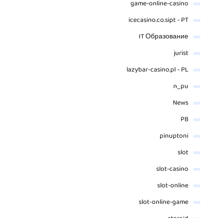
game-online-casino
icecasino.co.sipt - PT
IT Образование
jurist
lazybar-casino.pl - PL
n_pu
News
PB
pinuptoni
slot
slot-casino
slot-online
slot-online-game