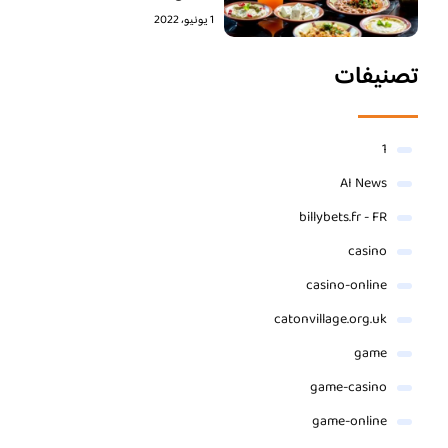
1 يونيو، 2022
تصنيفات
1
AI News
billybets.fr - FR
casino
casino-online
catonvillage.org.uk
game
game-casino
game-online