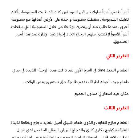
أسوأ طعم وأسوأ سلوك من قبل الموظفين. كنت قد طلبت السمبوسة وأثناء
تغليف السمبوسة ، سقطت سمبوسة واحدة على الأرض أضافها مع سمبوسة
أخرى ، عندما طلب منه أن يتصرف بوقاحة من خلال السمبوسة التي سقطت.
أسوأ الأسوأ لا تشتري منهم. الرجاء اتخاذ إجراء ضد الإدارة ضد هذا أمين
الصندوق.
التقرير الثاني
الطعام اللذيذ time في المرة الأولى لقد ذاقت هذه الوجبة اللذيذة في حياتي
طعام جيد ، أجواء لطيفة ، تقدم طازجة حتى تستغرق بعض الوقت ..
مكان جيد اسعار في متناول الجميع
التقرير الثالث
الطعام طازج للغاية ، والذوق طعام فلبيني أصيل للغاية. دجاج وبطاطا لذيذة
للغاية ، توكيلوج ، كاري كاري والدجاج البرياني المقلي المفضل لدي طوال
الوقت بالإضافة إلى العصائر الباردة. الجو مريح للغاية ونظيف للغاية ومعقم.