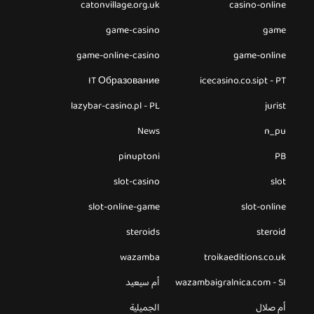
catonvillage.org.uk
casino-online
game-casino
game
game-online-casino
game-online
IT Образование
icecasino.co.sipt - PT
lazybar-casino.pl - PL
jurist
News
n_pu
pinuptoni
PB
slot-casino
slot
slot-online-game
slot-online
steroids
steroid
wazamba
troikaeditions.co.uk
wazambaigralnica.com - SI
أم سيعيد
أم صلال
الجميلية