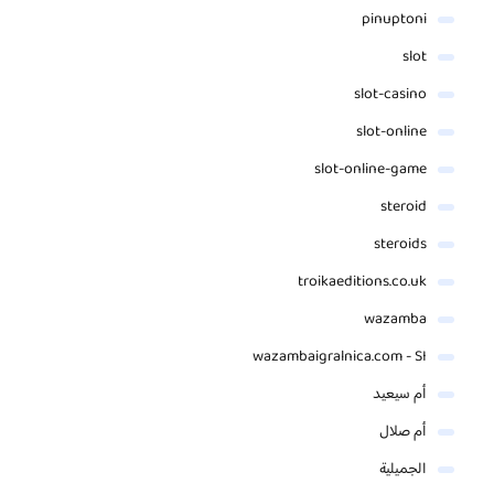
pinuptoni
slot
slot-casino
slot-online
slot-online-game
steroid
steroids
troikaeditions.co.uk
wazamba
wazambaigralnica.com - SI
أم سيعيد
أم صلال
الجميلية