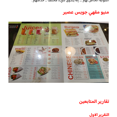
الشواية الخاص بهم …. إنه يتذوق شيء مختلف … خدمتهم .
منيو مقهي جويس عصير
تقارير المتابعين
التقرير الاول