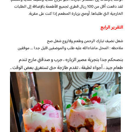
لقد دفعت أقل من 100 ريال قطري لجميع الأطعمة بالإضافة إلى الطلبات
الخارجية التي طلبناها. أوصي بزيارة المطعم إذا كنت على مقربة.
التقرير الرابع
شغل نضيف تبارك الرحمن وطعم ولااروع شغل صح
ملاحظه : المحل ماشاءالله عليه طلب والموضفين قليل جدا …. موفقين
بنصحكم جدا بتجربة عصير الزباره ، جرب و صدقني مارح تندم
طعام جيد ، أجواء لطيفة ، تقدم طازجة حتى تستغرق بعض الوقت ..