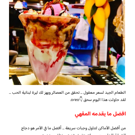
الطعام الجيد لسعر معقول … تحقق من العصائر ويهز لك ليرة لبنانية الحب …
لقد حاولت هذا اليوم سحق 👇oreo.
افضل ما يقدمه المقهي
من أفضل الأماكن لتناول وجبات سريعة … أفضل ما في الأمر هو دجاج