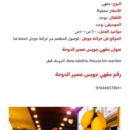
النوع :
مقهي
الأسعار
:
معقولة
الأطفال
:
يوجد
الموسيقى
:
يوجد
مواعيد العمل
:، ٦:٠٠ص–١:٠٠ص
الموقع على خرائط جوجل
: للوصول للمطعم عبر خرائط جوجل
اضغط هنا
عنوان مقهي جويس عصير الدوحة
New salatha، Mousa bin wardan، الدوحة، قطر
رقم مقهي جويس عصير الدوحة
+97444657361