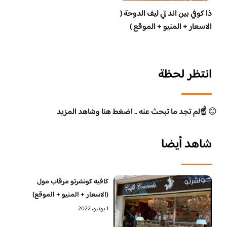
ذا كوفي بين اند تي ليف الدوحة (
الاسعار + المنيو + الموقع )
انتظر لحظة
😊
☝️لم تجد ما تبحث عنه .. اضغط هنا وشاهد المزيد
شاهد أيضا
كافيه كونشرتو مرقاب مول
(الاسعار + المنيو + الموقع)
1 يونيو، 2022