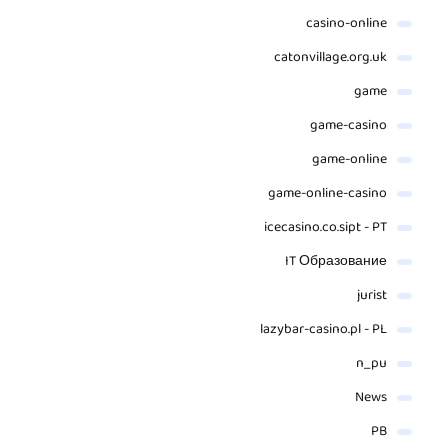
casino-online
catonvillage.org.uk
game
game-casino
game-online
game-online-casino
icecasino.co.sipt - PT
IT Образование
jurist
lazybar-casino.pl - PL
n_pu
News
PB