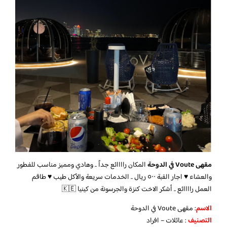
مقهى Voute في الدوحة
المكان راااائع جداً .. وهادي ومميز مناسب للفطور
والعشاء ♥️ اجار القبة ٥٠٠ ريال .. الخدمات سريعة والأكل طيب ♥️ طاقم
العمل راااائع .. أشكر الاخت كنزة والجرسونة من كينيا 🇰🇪
الاسم
: مقهى Voute في الدوحة
التصنيف
: عائلات – افراد