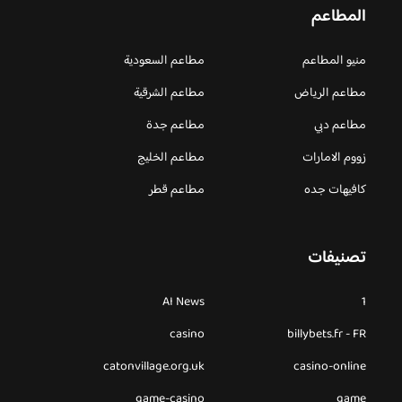
المطاعم
منيو المطاعم
مطاعم السعودية
مطاعم الرياض
مطاعم الشرقية
مطاعم دبي
مطاعم جدة
زووم الامارات
مطاعم الخليج
كافيهات جده
مطاعم قطر
تصنيفات
AI News
1
casino
billybets.fr - FR
catonvillage.org.uk
casino-online
game-casino
game