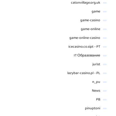
catonvillage.org.uk
game
game-casino
game-online
game-online-casino
icecasino.co.sipt - PT
IT Образование
jurist
lazybar-casino.pl - PL
n_pu
News
PB
pinuptoni