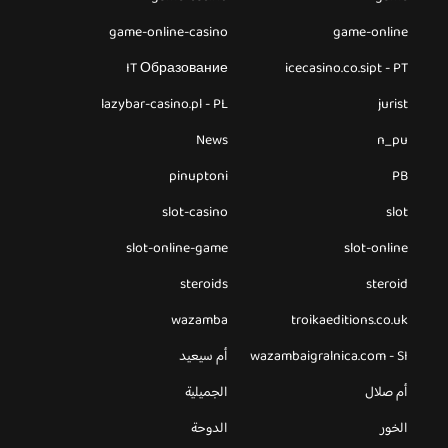
game-online-casino
game-online
IT Образование
icecasino.co.sipt - PT
lazybar-casino.pl - PL
jurist
News
n_pu
pinuptoni
PB
slot-casino
slot
slot-online-game
slot-online
steroids
steroid
wazamba
troikaeditions.co.uk
wazambaigralnica.com - SI
أم سيعيد
أم صلال
الجميلية
الخور
الدوحة