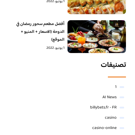
1 يونيو، 2022
أفضل مطعم سحور رمضان في
الدوحة (الاسعار + المنيو +
الموقع)
1 يونيو، 2022
تصنيفات
1
AI News
billybets.fr - FR
casino
casino-online