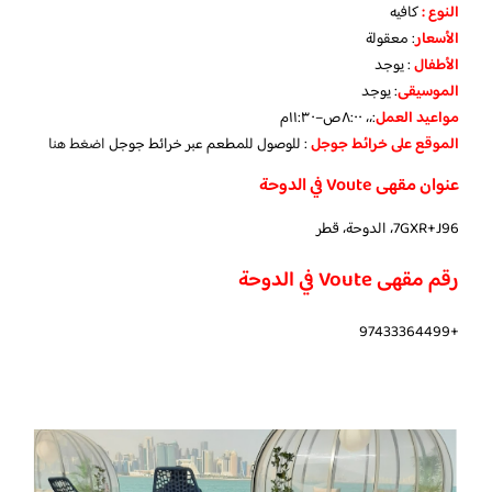
النوع :
كافيه
الأسعار
:
معقولة
الأطفال
:
يوجد
الموسيقى
:
يوجد
مواعيد العمل
:،، ٨:٠٠ص–١١:٣٠م
الموقع على خرائط جوجل
: للوصول للمطعم عبر خرائط جوجل
اضغط هنا
عنوان مقهى Voute في الدوحة
7GXR+J96، الدوحة، قطر
رقم مقهى Voute في الدوحة
+97433364499