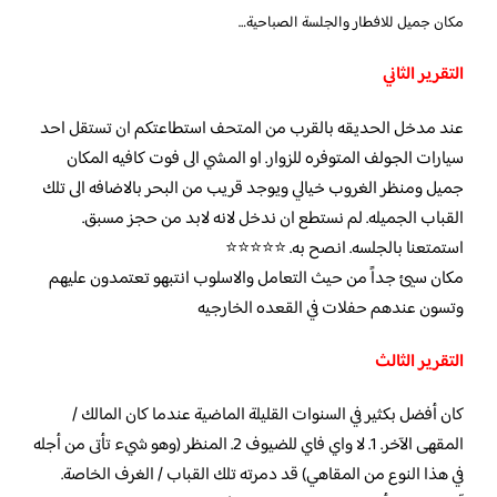
مكان جميل للافطار والجلسة الصباحية…
التقرير الثاني
عند مدخل الحديقه بالقرب من المتحف استطاعتكم ان تستقل احد
سيارات الجولف المتوفره للزوار. او المشي الى فوت كافيه المكان
جميل ومنظر الغروب خيالي ويوجد قريب من البحر بالاضافه الى تلك
القباب الجميله. لم نستطع ان ندخل لانه لابد من حجز مسبق.
استمتعنا بالجلسه. انصح به. ⭐️⭐️⭐️⭐️⭐️
مكان سيئ جداً من حيث التعامل والاسلوب انتبهو تعتمدون عليهم
وتسون عندهم حفلات في القعده الخارجيه
التقرير الثالث
كان أفضل بكثير في السنوات القليلة الماضية عندما كان المالك /
المقهى الآخر. 1. لا واي فاي للضيوف 2. المنظر (وهو شيء تأتى من أجله
في هذا النوع من المقاهي) قد دمرته تلك القباب / الغرف الخاصة.