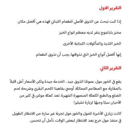
التقرير الاول
إذا كنت تبحث عن الذوق الأصلي للطعام اللبناني فهذه هي أفضل مكان
مخبز باباغنوج يتفر لديه معظم انواع الخبز
الخبز اللذيذ والمأكولات اللبنانية الأخرى.
إنها أفضل أنواع الخبز التي تذوقتها. يجب أن تذوق الطعام.
التقرير الثاني
يقع في الخور مول. عمومًا الذوق جيد ، الخدمة جيدة ولكن الأسعار أعلى قليلاً
بالمقارنة مع المطاعم المماثلة. أوصي بفاهيتا اللحم البقري وشريحة لحم
الضلع وبالطبع الكعكة المنصهرة الشهيرة. تعد كعكة مولتن في كثير من
الأحيان سببًا وجيهًا لزيارة تشيليز!
كانت زيارتي الأخيرة للمول والخور مول تجربة غير سارة من الانتظار الطويل.
في منفذ مول خرج بعد الانتظار لبعض الوقت. نأمل أن تتحسن.