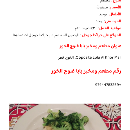
النوع :
مطعم
الأسعار
:
معقولة
الأطفال
:
يوجد
الموسيقى
:
يوجد
مواعيد العمل
:، ٩:٣٠ص–١١:٠٠م
الموقع على خرائط جوجل
: للوصول للمطعم عبر خرائط جوجل
اضغط هنا
عنوان مطعم ومخبز بابا غنوج الخور
Opposite Lulu Al Khor Mall، الخور، قطر
رقم مطعم ومخبز بابا غنوج الخور
+97444783259