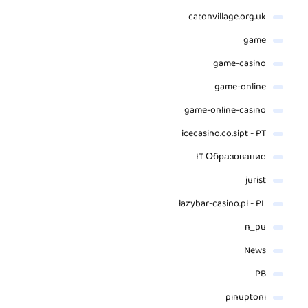
catonvillage.org.uk
game
game-casino
game-online
game-online-casino
icecasino.co.sipt - PT
IT Образование
jurist
lazybar-casino.pl - PL
n_pu
News
PB
pinuptoni