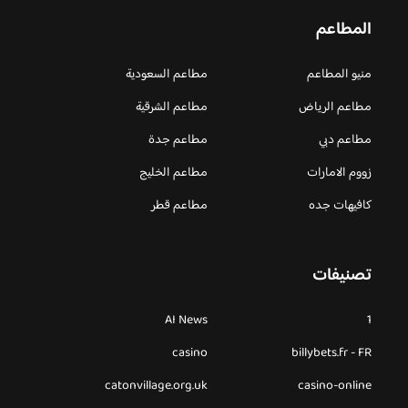
المطاعم
منيو المطاعم
مطاعم السعودية
مطاعم الرياض
مطاعم الشرقية
مطاعم دبي
مطاعم جدة
زووم الامارات
مطاعم الخليج
كافيهات جده
مطاعم قطر
تصنيفات
AI News
1
casino
billybets.fr - FR
catonvillage.org.uk
casino-online