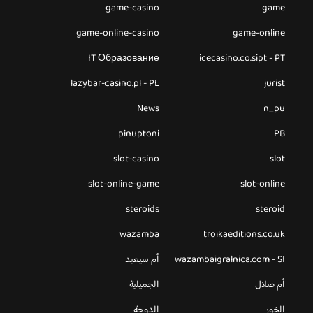
game-casino
game
game-online-casino
game-online
IT Образование
icecasino.co.sipt - PT
lazybar-casino.pl - PL
jurist
News
n_pu
pinuptoni
PB
slot-casino
slot
slot-online-game
slot-online
steroids
steroid
wazamba
troikaeditions.co.uk
wazambaigralnica.com - SI
أم سيعيد
أم صلال
الجميلية
الخور
الدوحة