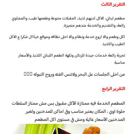
التقرير الثالث
مطعم لبناني، الاكل لديهم لذيذ، المقبلات متنوعة وطعمها طيب، والمشاوي
رائعة، والتقديم والخدمة عندهم متميزة.
اكل وطعم والا اروع خدمة ونظام والا احلى نظافه وموقع خيااال شكرا ع الاكل
الطيب واللذيذ
تجربة رائعة خدمات جيدة للزبائن ونكهة الطعم اللبناني اللذيذ والأسعار
مناسبة
من احلى الجلسات عل البحر ولاتنس الفته وروح التبوله 👌🏼🌹
التقرير الرابع
المطعم الخدمة فيه ممتازة الأكل مقبول بس مش ممتاز السلطات
حلوة اوي ، المكان يعتبر مناسب وفي اماكن للمدخنين ولغير
المدخنين الأسعار غالية ومش في مستوى اكل المطعم