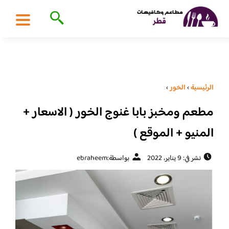
الرئيسية
›
الخور
›
مطعم ومخبز بابا غنوج الخور ( الاسعار +
المنيو + الموقع )
نشر في: 9 يناير، 2022
بواسطة:
ebraheem