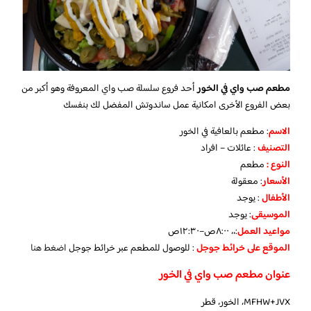
مطعم صب واي في الخور
أحد فروع سلسلة صب واي المعروفة وهو أكبر من
بعض الفروع الأخرى امكانية عمل ساندوتش المفضل لك بنفسك
الاسم
: مطعم بالعافية في الخور
التصنيف
: عائلات – افراد
النوع :
مطعم
الأسعار
:
معقولة
الأطفال
:
يوجد
الموسيقى
:
يوجد
مواعيد العمل
:،، ٨:٠٠ص–١٢:٣٠ص
الموقع على خرائط جوجل
: للوصول للمطعم عبر خرائط جوجل
اضغط هنا
عنوان مطعم صب واي في الخور
MFHW+JVX، الخور، قطر