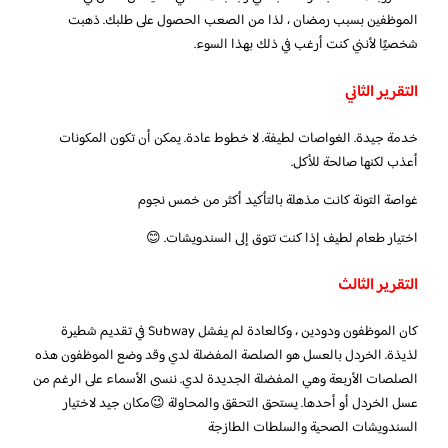
الموظفين بسبب رمضان ، لذا من الصعب الحصول على طلبك. ذهبت
شخصيًا لأنني كنت أرغب في ذلك بهذا السوء.
التقرير الثاني
خدمة جيدة. الغواصات لطيفة. لا خطوط عادة. يمكن أن تكون المكونات
أعذب لكنها صالحة للأكل.
غواصة التونة كانت مذهلة بالتأكيد أكثر من خمس نجوم
اختيار طعام لطيف إذا كنت تتوق إلى السندويشات. 😊
التقرير الثالث
كان الموظفون ودودين ، وكالعادة لم يفشل Subway في تقديم شطيرة
لذيذة. الخردل بالعسل هو الصلصة المفضلة لدي وقد وضع الموظفون هذه
الصلصات الأربعة وهي المفضلة الجديدة لدي. ننسى الأسماء على الرغم من
عسل الخردل أو أحدها. يستحق التحقق والمحاولة 😉مكان جيد لاختيار
السندويشات الصحية والسلطات الطازجة