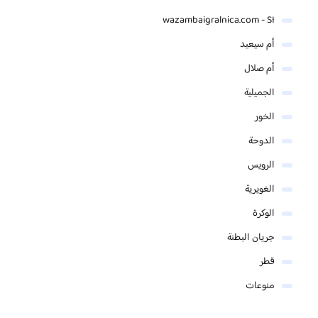
wazambaigralnica.com - SI
أم سيعيد
أم صلال
الجميلية
الخور
الدوحة
الرويس
الغويرية
الوكرة
جريان البطنة
قطر
منوعات