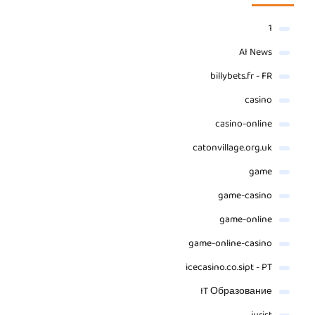
1
AI News
billybets.fr - FR
casino
casino-online
catonvillage.org.uk
game
game-casino
game-online
game-online-casino
icecasino.co.sipt - PT
IT Образование