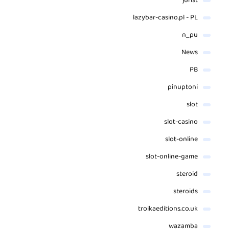
jurist
lazybar-casino.pl - PL
n_pu
News
PB
pinuptoni
slot
slot-casino
slot-online
slot-online-game
steroid
steroids
troikaeditions.co.uk
wazamba