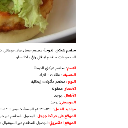
مطعم شيكتي الدوحة
مطعم جميل. هادئ وعائلي، يت
للمجموعات.
مطعم ايطالي راقي ، اكله حلو
الاسم
: مطعم شيكتي الدوحة
التصنيف
: عائلات – افراد
النوع :
مطعم مأكولات إيطالية
الأسعار
:
معقولة
الأطفال
:
يوجد
الموسيقى
:
يوجد
مواعيد العمل
: ١٢:٠٠–١٠:٣٠م الجمعة خميس ١٢:٠٠–١١:٠٠م
الموقع على خرائط جوجل
: للوصول للمطعم عبر خ
الموقع الالكتروني:
للوصول للمطعم عبر السوشيال م