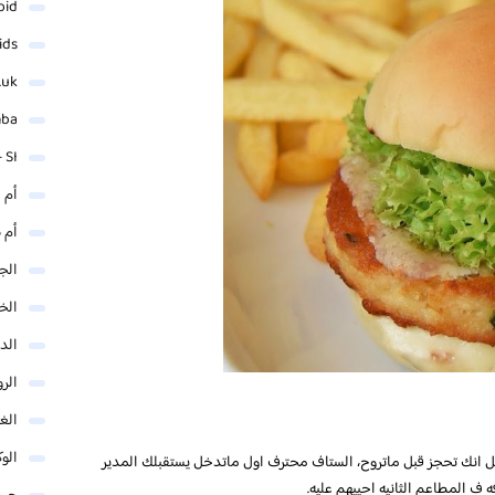
oid
ids
.uk
mba
 SI
أم 
أم 
الجم
الخ
الد
الر
الغو
الوك
ل انك تحجز قبل ماتروح، الستاف محترف اول ماتدخل يستقبلك المدير
 المطاعم الثانيه احييهم عليه.