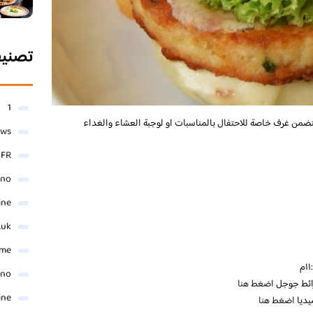
تصني
1
ضمن غرف خاصة للاحتفال بالمناسبات او لوجبة العشاء والغداء
ews
- FR
ino
ine
.uk
me
ino
رائط جوجل
اضغط هنا
ine
يديا
اضغط هنا