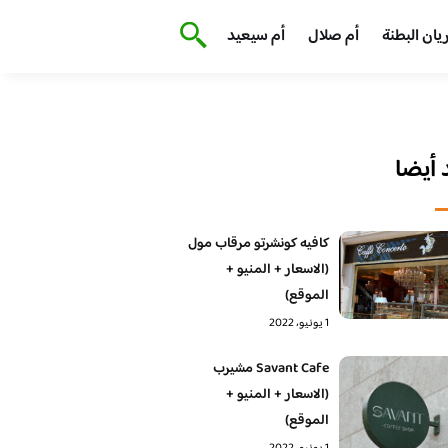
يان البطنة
أم صلال
أم سيعيد
أيضا
كافيه كونشرتو مرقاب مول
(الاسعار + المنيو +
الموقع)
1 يونيو، 2022
Savant Cafe مشيرب
(الاسعار + المنيو +
الموقع)