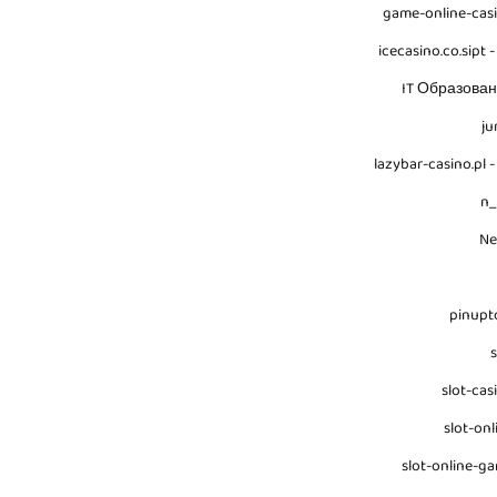
game-online-cas
icecasino.co.sipt -
IT Образова
ju
lazybar-casino.pl -
n
N
pinupt
s
slot-cas
slot-onl
slot-online-g