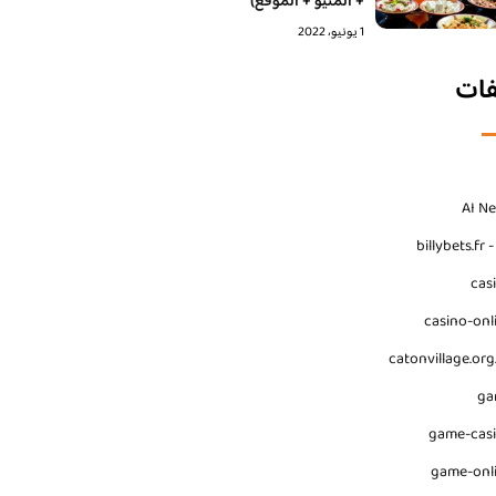
+ المنيو + الموقع)
1 يونيو، 2022
فات
AI N
billybets.fr 
cas
casino-onl
catonvillage.org
ga
game-cas
game-onl