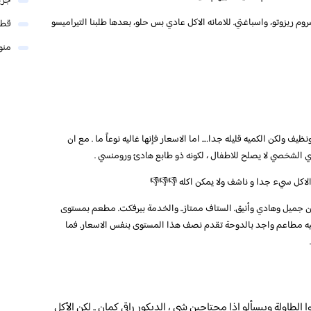
جري
مشروم ريزوتو، واسباغتي. للامانه الاكل عادي بس حلو، بعدها طلبنا التيراميسو
قطر
منو
ظيف ولكن الكميه قليله جدا…. اما الاسعار فإنها غاليه نوعاً ما . مع ان
رأي الشخصي لا يصلح للاطفال ، لكونه ذو طابع هادئ ورومنسي .
لاكل سيء جدا و ناشف ولا يمكن اكله 👎👎👎
ان جميل وهادي وأنيق. الستاف ممتاز.. والخدمة بيرفكت. مطعم بمستوى
فيه مطاعم واجد بالدوحة تقدم نصف هذا المستوى بنفس الاسعار. فما
 شوي بيمسحوا الطاولة وبيسألو إذا محتاجين شي ، الديكور راقي كمان .. لكن الأكل