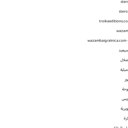
ster
stero
troikaeditions.co
waza
wazambaigralnica.com -
سيعيد
صلال
يلية
ور
وحة
ويس
يرية
رة