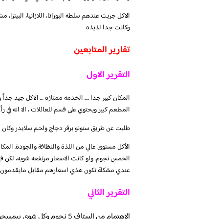
الاكل جربت عندهم سلطه البوراتا، اللازانيا، البيتزا، 
وكانت جدا لذيذه
تقارير المتابعين
التقرير الاول
المكان كبير جدا …. الخدمه ممتازه … الاكل جيد جداً ون
المطعم كبير ويحتوي على قسم للعائلات ، الا انه في 
طلبت عن طريق سنونو برقر دجاج ولحم سلايدر وكان ا
الأكل مستوى عالي من اللذة والنظافة والجودة. المك
الخمس نجوم. ولو كانت الاسعار مرتفعة شويه، لكن 
عندي مشكلة تكون هذي اسعارهم مقابل مايقدمون.
التقرير الثاني
الاهتمام من الستاف 5 نجوم وكل