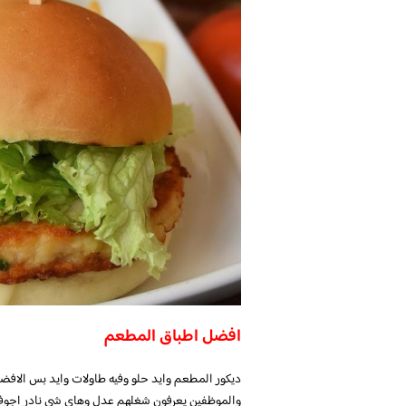
افضل اطباق المطعم
ديكور المطعم وايد حلو وفيه طاولات وايد بس الافض
والموظفين يعرفون شغلهم عدل وهاي شي نادر اجوفه ف