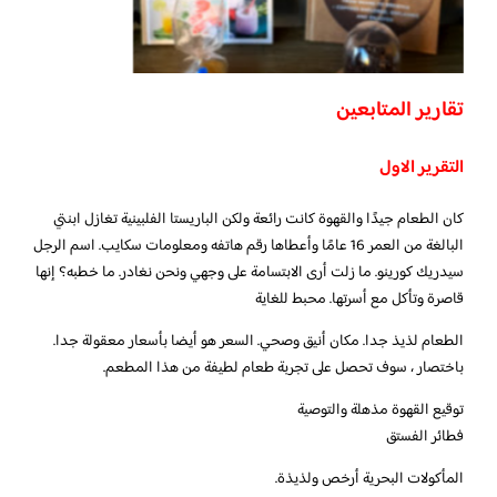
تقارير المتابعين
التقرير الاول
كان الطعام جيدًا والقهوة كانت رائعة ولكن الباريستا الفلبينية تغازل ابنتي
البالغة من العمر 16 عامًا وأعطاها رقم هاتفه ومعلومات سكايب. اسم الرجل
سيدريك كورينو. ما زلت أرى الابتسامة على وجهي ونحن نغادر. ما خطبه؟ إنها
قاصرة وتأكل مع أسرتها. محبط للغاية
الطعام لذيذ جدا. مكان أنيق وصحي. السعر هو أيضا بأسعار معقولة جدا.
باختصار ، سوف تحصل على تجربة طعام لطيفة من هذا المطعم.
توقيع القهوة مذهلة والتوصية
فطائر الفستق
المأكولات البحرية أرخص ولذيذة.