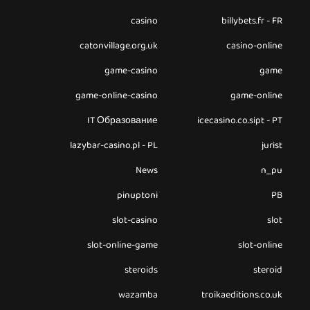
casino
billybets.fr - FR
catonvillage.org.uk
casino-online
game-casino
game
game-online-casino
game-online
IT Образование
icecasino.co.sipt - PT
lazybar-casino.pl - PL
jurist
News
n_pu
pinuptoni
PB
slot-casino
slot
slot-online-game
slot-online
steroids
steroid
wazamba
troikaeditions.co.uk