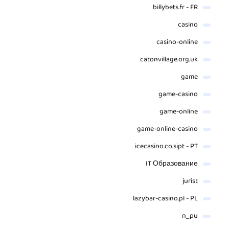
billybets.fr - FR
casino
casino-online
catonvillage.org.uk
game
game-casino
game-online
game-online-casino
icecasino.co.sipt - PT
IT Образование
jurist
lazybar-casino.pl - PL
n_pu