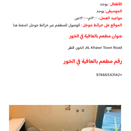
الأطفال
:
يوجد
الموسيقى
:
يوجد
مواعيد العمل
:، ١٢:٠٠م–١٢:٠٠ص
الموقع على خرائط جوجل
: للوصول للمطعم عبر خرائط جوجل
اضغط هنا
عنوان مطعم بالعافية في الخور
AL Khawr Town Road, الخور، قطر
رقم مطعم بالعافية في الخور
+97466543142