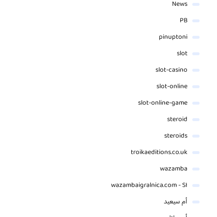
News
PB
pinuptoni
slot
slot-casino
slot-online
slot-online-game
steroid
steroids
troikaeditions.co.uk
wazamba
wazambaigralnica.com - SI
أم سيعيد