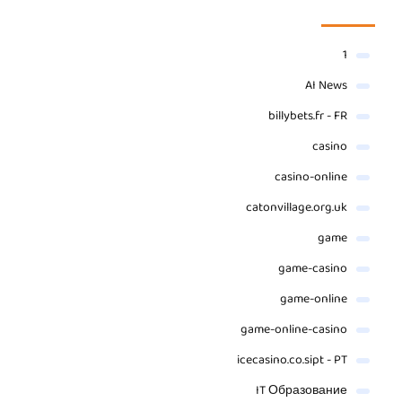
1
AI News
billybets.fr - FR
casino
casino-online
catonvillage.org.uk
game
game-casino
game-online
game-online-casino
icecasino.co.sipt - PT
IT Образование