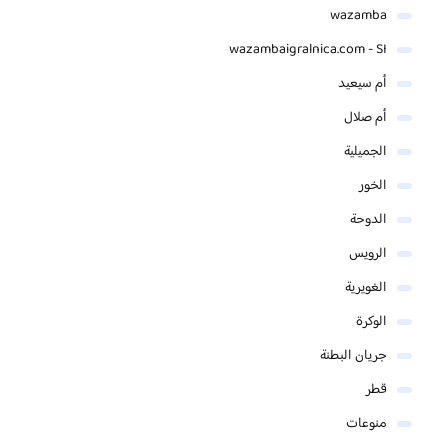
wazamba
wazambaigralnica.com - SI
أم سيعيد
أم صلال
الجميلية
الخور
الدوحة
الرويس
الغويرية
الوكرة
جريان البطنة
قطر
منوعات