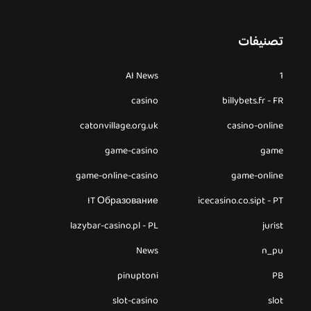
تصنيفات
AI News
1
casino
billybets.fr - FR
catonvillage.org.uk
casino-online
game-casino
game
game-online-casino
game-online
IT Образование
icecasino.co.sipt - PT
lazybar-casino.pl - PL
jurist
News
n_pu
pinuptoni
PB
slot-casino
slot