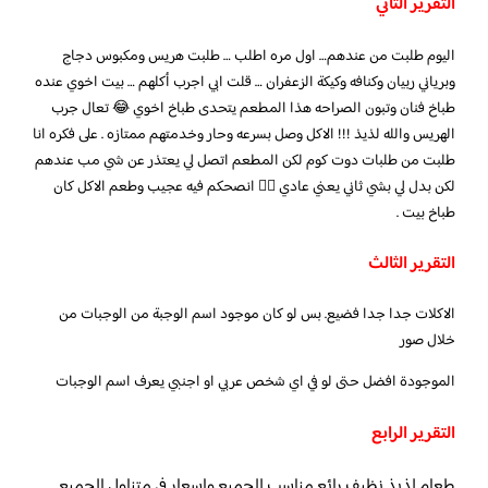
التقرير الثاني
اليوم طلبت من عندهم… اول مره اطلب … طلبت هريس ومكبوس دجاج
وبرياني ربيان وكنافه وكيكة الزعفران … قلت ابي اجرب أكلهم … بيت اخوي عنده
طباخ فنان وتبون الصراحه هذا المطعم يتحدى طباخ اخوي 😂 تعال جرب
الهريس والله لذيذ !!! الاكل وصل بسرعه وحار وخدمتهم ممتازه . على فكره انا
طلبت من طلبات دوت كوم لكن المطعم اتصل لي يعتذر عن شي مب عندهم
لكن بدل لي بشي ثاني يعني عادي 👍🏻 انصحكم فيه عجيب وطعم الاكل كان
طباخ بيت .
التقرير الثالث
الاكلات جدا جدا فضيع. بس لو كان موجود اسم الوجبة من الوجبات من
خلال صور
الموجودة افضل حتى لو في اي شخص عربي او اجنبي يعرف اسم الوجبات
التقرير الرابع
طعام لذيذ نظيف رائع مناسب للجميع واسعار في متناول الجميع