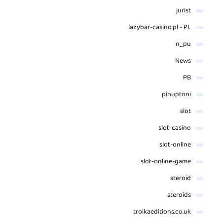
jurist
lazybar-casino.pl - PL
n_pu
News
PB
pinuptoni
slot
slot-casino
slot-online
slot-online-game
steroid
steroids
troikaeditions.co.uk