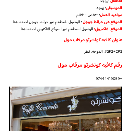
الأطفال
:
يوجد
الموسيقى
:
يوجد
مواعيد العمل
: ٨:٠٠ص–١١:٣٠م
الموقع على خرائط جوجل
: للوصول للمطعم عبر خرائط جوجل
اضغط هنا
الموقع الالكتروني:
للوصول للمطعم عبر الموقع الالكتروني
اضغط هنا
عنوان كافيه كونشرتو مرقاب مول
7GF2+CP3، الدوحة، قطر
رقم كافيه كونشرتو مرقاب مول
+97444419059