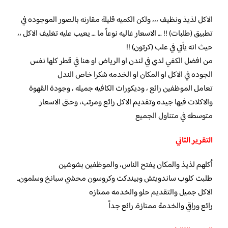
الاكل لذيذ ونظيف ،،، ولكن الكميه قليلة مقارنه بالصور الموجوده في
تطبيق (طلبات) !! … الاسعار غاليه نوعاً ما … يعيب عليه تغليف الاكل ،،
حيث انه يأتي في علب (كرتون) !!
من افضل الكفي لدي في لندن او الرياض او هنا في قطر كلها نفس
الجوده في الاكل او المكان او الخدمه شكرا خاص الندل
تعامل الموظفين رائع ، وديكورات الكافيه جميله ، وجودة القهوة
والاكلات فيها جيده وتقديم الاكل رائع ومرتب، وحتى الاسعار
متوسطه في متناول الجميع
التقرير الثاني
أكلهم لذيذ والمكان يفتح الناس، والموظفين بشوشين
طلبت كلوب ساندويتش وبيندكت وكروسون محشي سبانخ وسلمون..
الاكل جميل والتقديم حلو والخدمه ممتازه
رائع وراقي والخدمة ممتازة.
رائع جداً