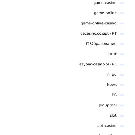
game-casino
game-online
game-online-casino
icecasino.co.sipt - PT
IT Образование
jurist
lazybar-casino.pl - PL
n_pu
News
PB
pinuptoni
slot
slot-casino