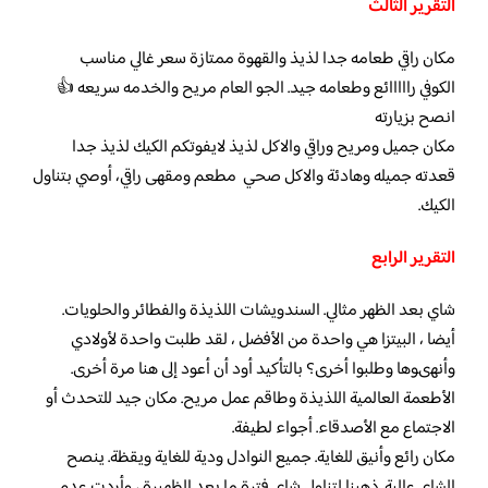
التقرير الثالث
مكان راقي طعامه جدا لذيذ والقهوة ممتازة سعر غالي مناسب
الكوفي رااااائع وطعامه جيد. الجو العام مريح والخدمه سريعه 👍
انصح بزيارته
مكان جميل ومريح وراقي والاكل لذيذ
لايفوتكم الكيك لذيذ جدا
قعدته جميله وهادئة والاكل صحي
مطعم ومقهى راقي، أوصي بتناول
الكيك.
التقرير الرابع
شاي بعد الظهر مثالي. السندويشات اللذيذة والفطائر والحلويات.
أيضا ، البيتزا هي واحدة من الأفضل ، لقد طلبت واحدة لأولادي
وأنهىوها وطلبوا أخرى؟ بالتأكيد أود أن أعود إلى هنا مرة أخرى.
الأطعمة العالمية اللذيذة وطاقم عمل مريح. مكان جيد للتحدث أو
الاجتماع مع الأصدقاء. أجواء لطيفة.
مكان رائع وأنيق للغاية. جميع النوادل ودية للغاية ويقظة. ينصح
الشاي عالية. ذهبنا لتناول شاي فترة ما بعد الظهيرة ، وأردت عدم