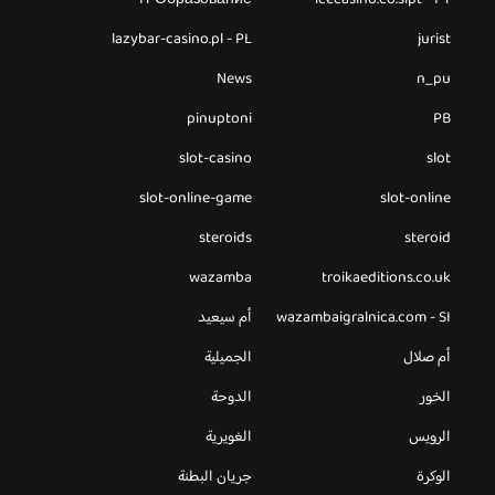
lazybar-casino.pl - PL
jurist
News
n_pu
pinuptoni
PB
slot-casino
slot
slot-online-game
slot-online
steroids
steroid
wazamba
troikaeditions.co.uk
wazambaigralnica.com - SI
أم سيعيد
أم صلال
الجميلية
الخور
الدوحة
الرويس
الغويرية
الوكرة
جريان البطنة