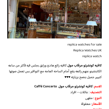
replica watches for sale
Replica Watches UK
replica watch
كافيه كونشرتو مرقاب مول
كافيه رائع هادئ ورايق بجلس فيه لأكثر من ساعه
الكابتشينو عنهم رائعه يقع أمام الساحه العامه مع النوافير بس تعمل صوتها
كتييير جميل بنصح بزيارته ♥️♥️♥️
الاسم
:
كافيه كونشرتو مرقاب مول
Caffé Concerto
التصنيف
: عائلات – افراد
النوع :
مقهى
الأسعار
:
معقولة